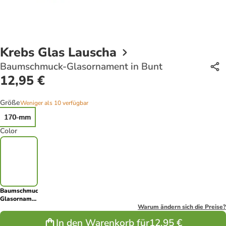
Krebs Glas Lauscha
Baumschmuck-Glasornament in Bunt
12,95 €
Größe
Weniger als 10 verfügbar
170-mm
Color
Baumschmuck-
Glasornament
in Bunt
Warum ändern sich die Preise?
In den Warenkorb für
12,95 €