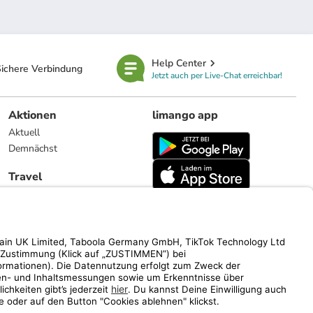
Help Center
ichere Verbindung
Jetzt auch per Live-Chat erreichbar!
Aktionen
limango app
Aktuell
Demnächst
Travel
Reiseangebote
limango.nl
limango.pl