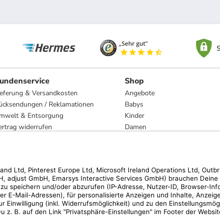
S
undenservice
Shop
ieferung & Versandkosten
Angebote
ücksendungen / Reklamationen
Babys
mwelt & Entsorgung
Kinder
ertrag widerrufen
Damen
esetzliche Gewährleistung und Reparatur
Herren
Wohnen
Trachten
Marken