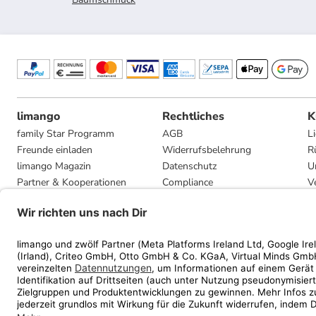
limango
Rechtliches
K
family Star Programm
AGB
L
Freunde einladen
Widerrufsbelehrung
R
limango Magazin
Datenschutz
U
Partner & Kooperationen
Compliance
V
Jobs
Impressum
G
Presse
Privatsphäre-Einstellungen
Mediadaten
Geschenkgutscheinbedingungen