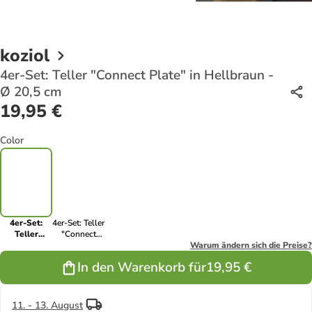
koziol
4er-Set: Teller "Connect Plate" in Hellbraun -
Ø 20,5 cm
19,95 €
Color
4er-Set:
4er-Set: Teller
Teller
"Connect
"Connect
Plate" in Rot
Warum ändern sich die Preise?
Plate" in
- Ø 20,5 cm
In den Warenkorb für
19,95 €
Hellbraun -
Ø 20,5 cm
11. - 13. August