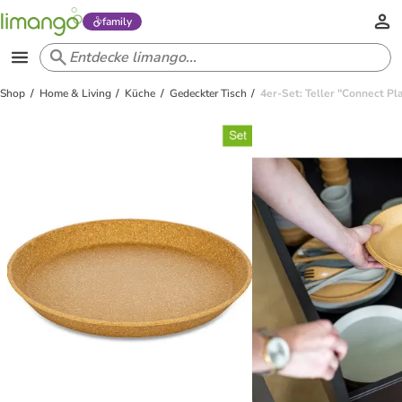
family
Shop
Home & Living
Küche
Gedeckter Tisch
4er-Set: Teller "Connect Pl