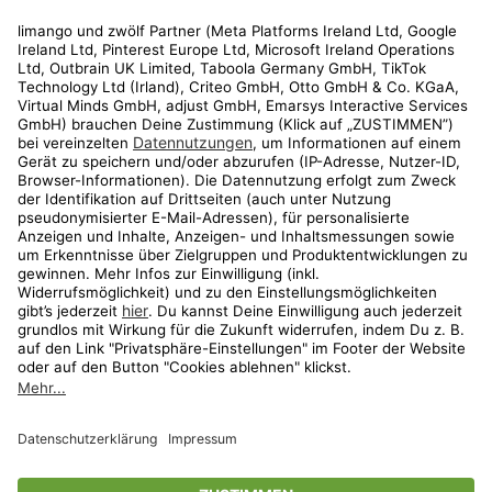
Rechtliches
Kundenservice
Shop
Aktionen
Travel
limango.nl
limango.pl