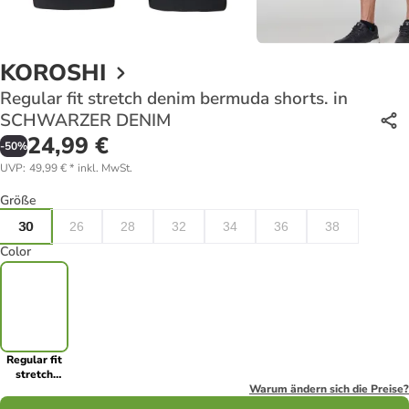
KOROSHI
Regular fit stretch denim bermuda shorts. in
SCHWARZER DENIM
24,99 €
-
50
%
UVP
:
49,99 €
*
inkl. MwSt.
Größe
30
26
28
32
34
36
38
Color
Regular fit
stretch
denim
Warum ändern sich die Preise?
bermuda