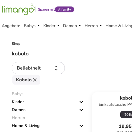
Sparen mit
family
Angebote
Babys
Kinder
Damen
Herren
Home & Livin
Shop
kobolo
Beliebtheit
Kobolo
Babys
kobo
Kinder
Einkaufstasche P
Damen
Brau
-
20
%
Herren
Home & Living
19,95