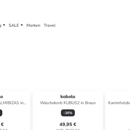
g
SALE
Marken
Travel
lo
kobolo
ALMIBIZAS in
Wäschekorb KUBUS2 in Braun
Kaminholz
n
-
36
%
 €
49,95 €