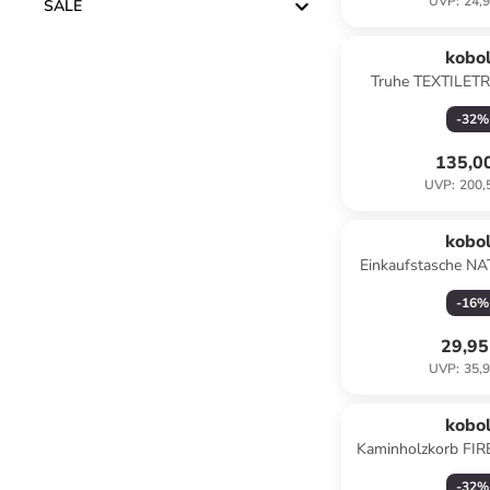
UVP
:
24,9
SALE
kobo
Truhe TEXTILETR
-
32
%
135,0
UVP
:
200,
kobo
Einkaufstasche N
Brau
-
16
%
29,95
UVP
:
35,9
kobo
Kaminholzkorb FI
Grau
-
32
%