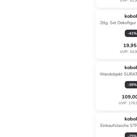
UVP
:
51,9
kobo
2tlg. Set Dekofigu
Grau
-
41
%
19,95
UVP
:
33,9
kobo
Wandobjekt SURAT
-
39
%
109,0
UVP
:
179,
kobo
Einkaufstasche ST
-
25
%