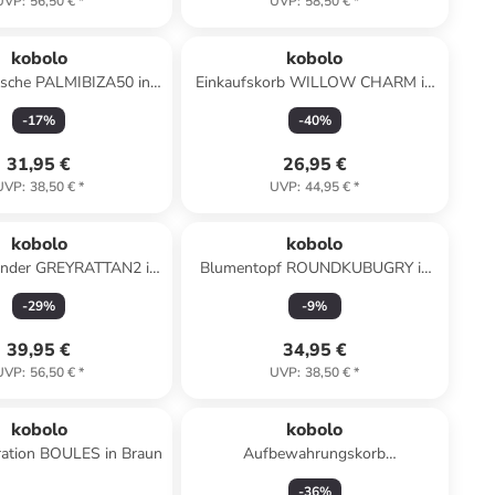
UVP
:
56,50 €
*
UVP
:
58,50 €
*
kobolo
kobolo
asche PALMIBIZA50 in
Einkaufskorb WILLOW CHARM in
Braun
Braun
-
17
%
-
40
%
31,95 €
26,95 €
UVP
:
38,50 €
*
UVP
:
44,95 €
*
kobolo
kobolo
änder GREYRATTAN2 in
Blumentopf ROUNDKUBUGRY in
Grau
Grau
-
29
%
-
9
%
39,95 €
34,95 €
UVP
:
56,50 €
*
UVP
:
38,50 €
*
kobolo
kobolo
ration BOULES in Braun
Aufbewahrungskorb
GREYRATSTORE in Grau
-
36
%