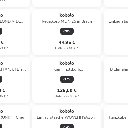
50 €
*
lo
kobolo
NYLONDIVIDEWI
Regalkorb MONI25 in Braun
Einkaufst
iß
-
28
%
 €
44,95 €
50 €
*
UVP
:
62,95 €
*
lo
kobolo
ATTANJUTE in
Kaminholzkorb
Bilderrah
n
DARKLINERWAGON in Grau
-
37
%
0 €
139,00 €
95 €
*
UVP
:
222,95 €
*
lo
kobolo
UNK in Grau
Einkaufstasche WOVENHYA26 in
Pflanzkübe
Braun
-
14
%