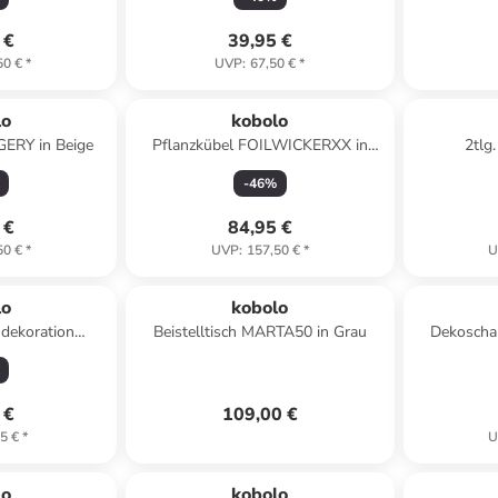
 €
39,95 €
50 €
*
UVP
:
67,50 €
*
lo
kobolo
ERY in Beige
Pflanzkübel FOILWICKERXX in
2tlg
Grau
HANDL
-
46
%
 €
84,95 €
50 €
*
UVP
:
157,50 €
*
U
lo
kobolo
ndekoration
Beistelltisch MARTA50 in Grau
Dekosch
 in Braun
 €
109,00 €
5 €
*
U
lo
kobolo