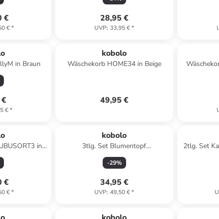
0 €
28,95 €
50 €
*
UVP
:
33,95 €
*
lo
kobolo
llyM in Braun
Wäschekorb HOME34 in Beige
Wäschekor
 €
49,95 €
5 €
*
lo
kobolo
KUBUSORT3 in
3tlg. Set Blumentopf
2tlg. Set 
TIMELESS3SET in Grau
-
29
%
0 €
34,95 €
50 €
*
UVP
:
49,50 €
*
U
lo
kobolo