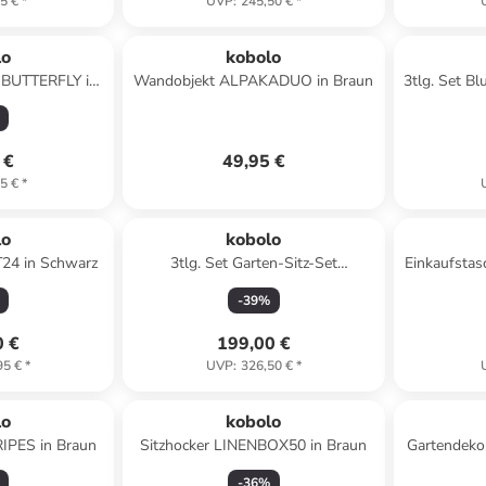
5 €
*
UVP
:
245,50 €
*
lo
kobolo
r BUTTERFLY in
Wandobjekt ALPAKADUO in Braun
3tlg. Set 
 €
49,95 €
5 €
*
lo
kobolo
24 in Schwarz
3tlg. Set Garten-Sitz-Set
Einkaufst
METALLGROUP24 in Schwarz
-
39
%
0 €
199,00 €
95 €
*
UVP
:
326,50 €
*
lo
kobolo
RIPES in Braun
Sitzhocker LINENBOX50 in Braun
Gartendek
-
36
%