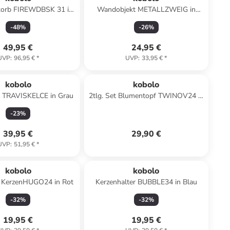
korb FIREWDBSK 31 in
Wandobjekt METALLZWEIG in
Grau
Bunt
-
48
%
-
26
%
49,95 €
24,95 €
UVP
:
96,95 €
*
UVP
:
33,95 €
*
kobolo
kobolo
l TRAVISKELCE in Grau
2tlg. Set Blumentopf TWINOV24 in
Grau
-
23
%
39,95 €
29,90 €
UVP
:
51,95 €
*
kobolo
kobolo
 KerzenHUGO24 in Rot
Kerzenhalter BUBBLE34 in Blau
-
32
%
-
32
%
19,95 €
19,95 €