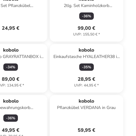
. Set Pflanzkübel
2tlg. Set Kaminholzkorb
RRINGS in Braun
FIREWDBSK 66 in Grau
-
36
%
24,95 €
99,00 €
UVP
:
155,50 €
*
kobolo
kobolo
b GRAYRATTANBOX in
Einkaufstasche HYALEATHER38 in
Grau
Braun
-
34
%
-
35
%
89,00 €
28,95 €
VP
:
134,95 €
*
UVP
:
44,95 €
*
kobolo
kobolo
bewahrungskorb
Pflanzkübel VERDANA in Grau
VALGRY in Grau
-
36
%
49,95 €
59,95 €