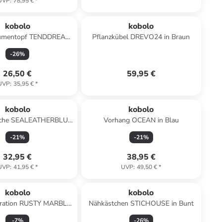
UVP
:
78,95 €
*
kobolo
kobolo
Blumentopf TENDDREAW
Pflanzkübel DREVO24 in Braun
in Beige
-
26
%
26,50 €
59,95 €
UVP
:
35,95 €
*
kobolo
kobolo
asche SEALEATHERBLUE
Vorhang OCEAN in Blau
in Blau
-
21
%
-
21
%
32,95 €
38,95 €
UVP
:
41,95 €
*
UVP
:
49,50 €
*
kobolo
kobolo
oration RUSTY MARBLE
Nähkästchen STICHOUSE in Bunt
in Braun
-
7
%
-
26
%