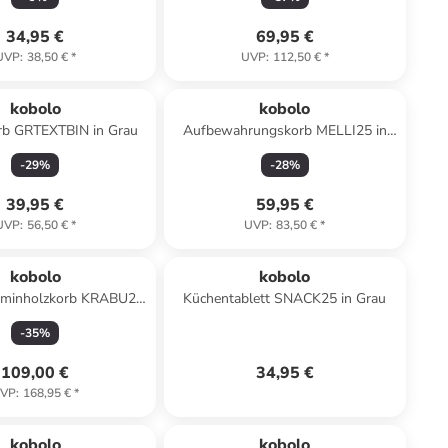
34,95 €
69,95 €
UVP
:
38,50 €
*
UVP
:
112,50 €
*
kobolo
kobolo
b GRTEXTBIN in Grau
Aufbewahrungskorb MELLI25 in
Braun
-
29
%
-
28
%
39,95 €
59,95 €
UVP
:
56,50 €
*
UVP
:
83,50 €
*
kobolo
kobolo
Kaminholzkorb KRABU24
Küchentablett SNACK25 in Grau
in Braun
-
35
%
109,00 €
34,95 €
VP
:
168,95 €
*
kobolo
kobolo