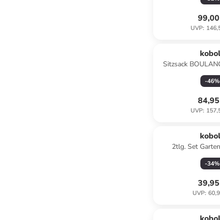
99,00
UVP
:
146,
kobo
Sitzsack BOULANG
-
46
%
84,95
UVP
:
157,
kobo
2tlg. Set Garte
FLOWERBALL2er
-
34
%
39,95
UVP
:
60,9
kobo