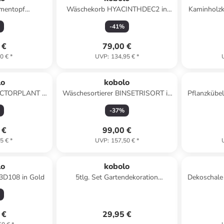
umentopf
Wäschekorb HYACINTHDEC2 in
Kaminholz
 in Grau
Braun
-
41
%
 €
79,00 €
0 €
*
UVP
:
134,95 €
*
lo
kobolo
ACTORPLANT in
Wäschesortierer BINSETRISORT in
Pflanzkübe
n
Braun
-
37
%
 €
99,00 €
5 €
*
UVP
:
157,50 €
*
lo
kobolo
3D108 in Gold
5tlg. Set Gartendekoration
Dekoschale
ROSTGRESS5 in Braun
 €
29,95 €