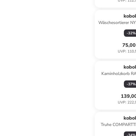
UVP
:
112,
kobo
Wäschesortierer 
in We
-
32
%
75,00
UVP
:
110,
kobo
Kaminholzkorb R
Brau
-
37
%
139,0
UVP
:
222,
kobo
Truhe COMPARTTR
-
34
%