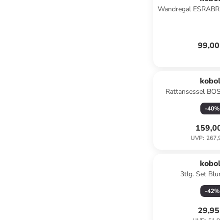
Wandregal ESRABR
99,00
kobo
Rattansessel BO
-
40
%
159,0
UVP
:
267,
kobo
3tlg. Set Bl
RATGRAYSET3
-
42
%
29,95