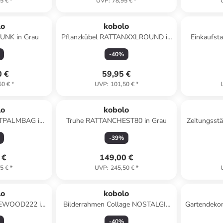
5 €
*
UVP
:
78,95 €
*
lo
kobolo
UNK in Grau
Pflanzkübel RATTANXXLROUND in
Einkaufst
Grau
-
40
%
0 €
59,95 €
50 €
*
UVP
:
101,50 €
*
lo
kobolo
ATPALMBAG in
Truhe RATTANCHEST80 in Grau
Zeitungsst
n
-
39
%
 €
149,00 €
5 €
*
UVP
:
245,50 €
*
lo
kobolo
REWOOD222 in
Bilderrahmen Collage NOSTALGIE
Gartendeko
in Grau
-
40
%