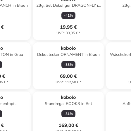
ANCH in Braun
2tlg. Set Dekofigur DRAGONFLY in
2tlg
Grau
FLOWE
-
41
%
 €
19,95 €
UVP
:
33,95 €
*
lo
kobolo
STON in Grau
Dekostecker ORNAMENT in Braun
Wäschekor
-
38
%
0 €
69,00 €
95 €
*
UVP
:
112,50 €
*
U
lo
kobolo
umentopf
Standregal BOOKS in Rot
Auf
 in Grau
KUBUO
-
31
%
 €
169,00 €