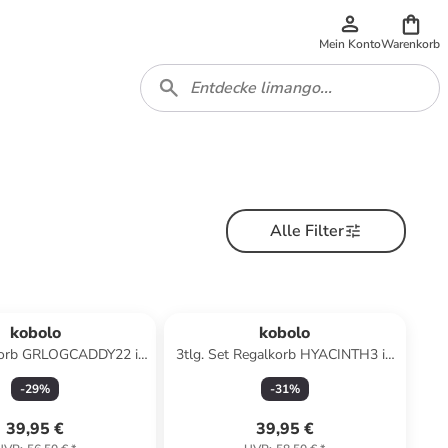
Mein Konto
Warenkorb
Alle Filter
kobolo
kobolo
korb GRLOGCADDY22 in
3tlg. Set Regalkorb HYACINTH3 in
Schwarz
Braun
-
29
%
-
31
%
39,95 €
39,95 €