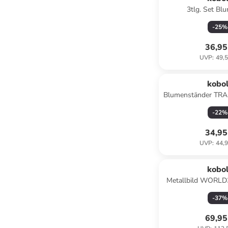
3tlg. Set Bl
RATPLANTTRIO
-
25
%
36,95
UVP
:
49,5
kobo
Blumenständer TR
Brau
-
22
%
34,95
UVP
:
44,9
kobo
Metallbild WORLD
-
37
%
69,95