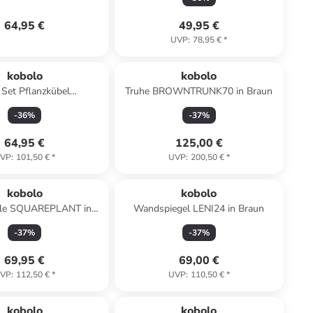
64,95 €
49,95 €
UVP
:
78,95 €
*
kobolo
kobolo
. Set Pflanzkübel
Truhe BROWNTRUNK70 in Braun
EBASK2 in Grau
-
36
%
-
37
%
64,95 €
125,00 €
VP
:
101,50 €
*
UVP
:
200,50 €
*
kobolo
kobolo
ale SQUAREPLANT in
Wandspiegel LENI24 in Braun
Braun
-
37
%
-
37
%
69,95 €
69,00 €
VP
:
112,50 €
*
UVP
:
110,50 €
*
kobolo
kobolo