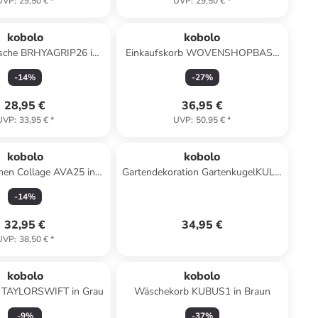
UVP
:
29,50 €
*
UVP
:
29,50 €
*
kobolo
kobolo
asche BRHYAGRIP26 in
Einkaufskorb WOVENSHOPBASK
Braun
in Braun
-
14
%
-
27
%
28,95 €
36,95 €
UVP
:
33,95 €
*
UVP
:
50,95 €
*
kobolo
kobolo
men Collage AVA25 in
Gartendekoration GartenkugelKULA
Grau
in Braun
-
14
%
32,95 €
34,95 €
UVP
:
38,50 €
*
kobolo
kobolo
l TAYLORSWIFT in Grau
Wäschekorb KUBUS1 in Braun
-
9
%
-
37
%