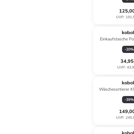
125,0
UVP
:
191,
kobo
Einkaufstasche Po
-
20
%
34,95
UVP
:
43,9
kobo
Wäschesortierer 
Grau
-
39
%
149,0
UVP
:
245,
kobo