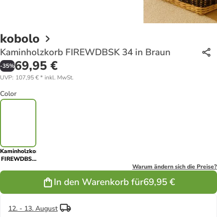
kobolo
Kaminholzkorb FIREWDBSK 34 in Braun
69,95 €
-
35
%
UVP
:
107,95 €
*
inkl. MwSt.
Color
Kaminholzkorb
FIREWDBSK
34 in Braun
Warum ändern sich die Preise?
In den Warenkorb für
69,95 €
12. - 13. August