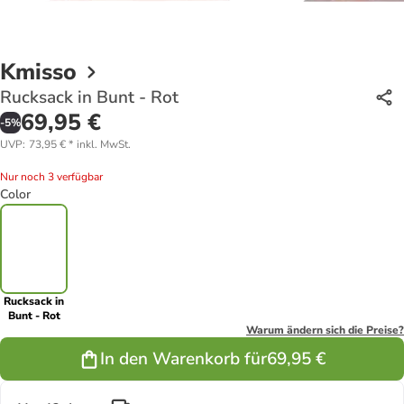
Kmisso
Rucksack in Bunt - Rot
69,95 €
-
5
%
UVP
:
73,95 €
*
inkl. MwSt.
Nur noch 3 verfügbar
Color
Rucksack in
Bunt - Rot
Warum ändern sich die Preise?
In den Warenkorb für
69,95 €