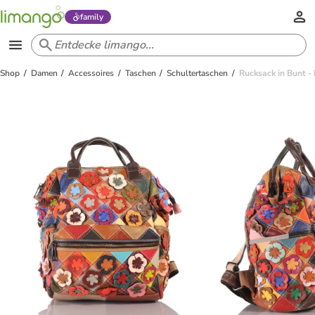
family
Shop
Damen
Accessoires
Taschen
Schultertaschen
Rucksack in Bunt -