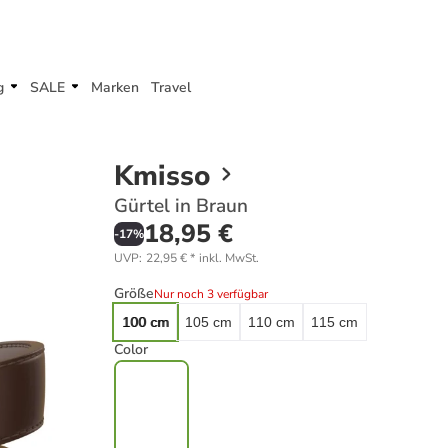
g
SALE
Marken
Travel
Kmisso
Gürtel in Braun
18,95 €
-
17
%
UVP
:
22,95 €
*
inkl. MwSt.
Größe
Nur noch 3 verfügbar
100 cm
105 cm
110 cm
115 cm
Color