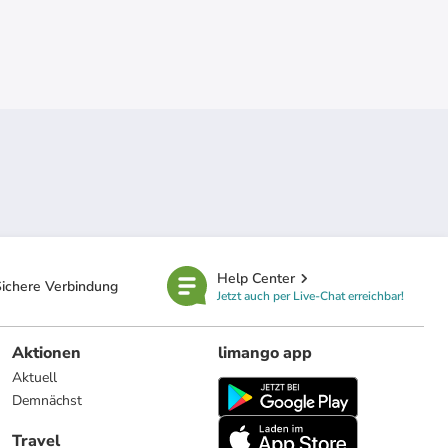
Help Center
ichere Verbindung
Jetzt auch per Live-Chat erreichbar!
Aktionen
limango app
Aktuell
Demnächst
Travel