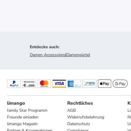
Entdecke auch
:
Damen Accessoires
|
Damengürtel
limango
Rechtliches
K
family Star Programm
AGB
L
Freunde einladen
Widerrufsbelehrung
R
limango Magazin
Datenschutz
U
Partner & Kooperationen
Compliance
V