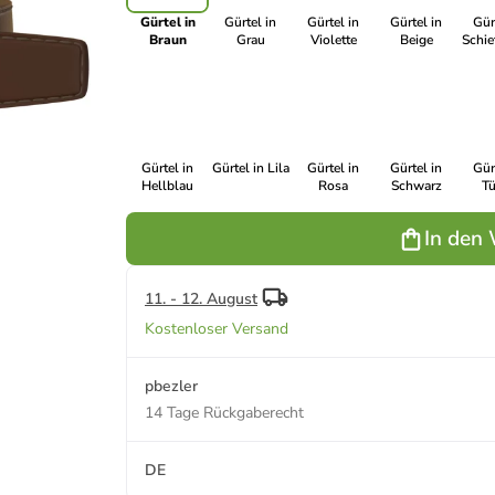
Gürtel in
Gürtel in
Gürtel in
Gürtel in
Gür
Braun
Grau
Violette
Beige
Schie
Gürtel in
Gürtel in Lila
Gürtel in
Gürtel in
Gür
Hellblau
Rosa
Schwarz
Tü
In den
11. - 12. August
Kostenloser Versand
pbezler
14 Tage Rückgaberecht
DE