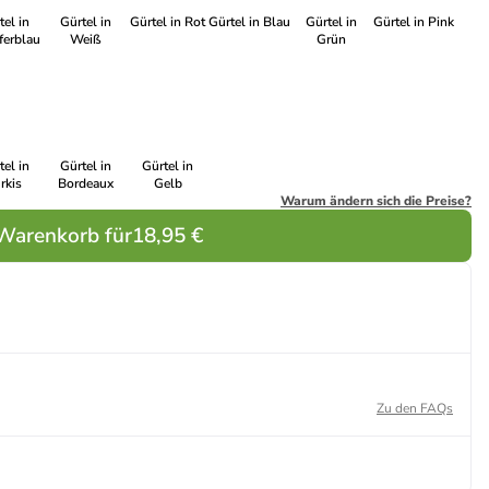
tel in
Gürtel in
Gürtel in Rot
Gürtel in Blau
Gürtel in
Gürtel in Pink
ferblau
Weiß
Grün
tel in
Gürtel in
Gürtel in
rkis
Bordeaux
Gelb
Warum ändern sich die Preise?
 Warenkorb für
18,95 €
Zu den FAQs