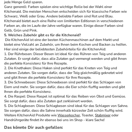
jede Menge Geld sparen. 
Ganz generell: Farben spielen eine wichtige Rolle bei der Wahl einer 
Kitchenaid. Die meisten Menschen entscheiden sich für klassische Farben wie 
Schwarz, Weiß oder Grau. Andere beliebte Farben sind Rot und Blau. 
Kitchenaid bietet auch eine Reihe von limitierten Editionen in verschiedenen 
Farben an, die im Laufe der Jahre verfügbar waren. Einige dieser Farben sind 
Gelb, Grün und Pink. 
5. Welches Zubehör gibt es für die Kitchenaid?
 Die KitchenAid ist eine der besten Küchenmaschinen auf dem Markt und 
bietet eine Vielzahl an Zubehör, um Ihnen beim Kochen und Backen zu helfen. 
Hier sind einige der beliebtesten Zubehörteile für die KitchenAid:
1. Der Rührbesen: Dieser Besen ist ideal für das Rühren von Teig und anderen 
Zutaten. Er sorgt dafür, dass alle Zutaten gut vermengt werden und gibt Ihnen 
die perfekte Konsistenz für Ihre Rezepte.
2. Die Knethaken: Diese Haken sind perfekt für das Kneten von Teig und 
anderen Zutaten. Sie sorgen dafür, dass der Teig gleichmäßig geknetet wird 
und gibt Ihnen die perfekte Konsistenz für Ihre Rezepte.
3. Die Schneebesen: Diese Schneebesen sind perfekt für das Schlagen von 
Eiern und mehr. Sie sorgen dafür, dass die Eier schön fluffig werden und gibt 
Ihnen die perfekte Konsistenz.
4. Die Raspel: Diese Raspel ist optimal für das Reiben von Obst und Gemüse. 
Sie sorgt dafür, dass alle Zutaten gut zerkleinert werden.
5. Die Schlagbesen: Diese Schlagbesen sind ideal für das Schlagen von Sahne. 
Sie sorgen dafür, dass die Sahne innerhalb kürzester Zeit schön fluffig wird.
Weitere KitchenAid Produkte wie 
Wasserkocher
, Toaster, 
Stabmixer
 oder 
Handrührgeräte findet ihr ebenso bei uns im Shop - klare Sache!
Das könnte Dir auch gefallen
: