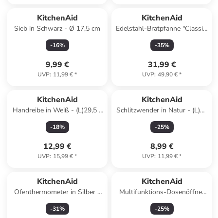
KitchenAid
KitchenAid
Sieb in Schwarz - Ø 17,5 cm
Edelstahl-Bratpfanne "Classic"
- Ø 24 cm
-
16
%
-
35
%
9,99 €
31,99 €
UVP
:
11,99 €
*
UVP
:
49,90 €
*
KitchenAid
KitchenAid
Handreibe in Weiß - (L)29,5 x
Schlitzwender in Natur - (L)32
(B)5 cm
cm
-
18
%
-
25
%
12,99 €
8,99 €
UVP
:
15,99 €
*
UVP
:
11,99 €
*
KitchenAid
KitchenAid
Ofenthermometer in Silber -
Multifunktions-Dosenöffner
Ø 7,5 cm
"Classic" in Weiß - (L)22 cm
-
31
%
-
25
%