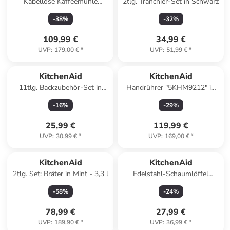
Kabellose Kaffeemühle
2tlg. Tranchier-Set in Schwarz
"5KBGR111" in Schwarz
-
38
%
-
32
%
109,99 €
34,99 €
UVP
:
179,00 €
*
UVP
:
51,99 €
*
KitchenAid
KitchenAid
11tlg. Backzubehör-Set in
Handrührer "5KHM9212" in
Schwarz/ Hellbraun
Mint
-
16
%
-
29
%
25,99 €
119,99 €
UVP
:
30,99 €
*
UVP
:
169,00 €
*
KitchenAid
KitchenAid
2tlg. Set: Bräter in Mint - 3,3 l
Edelstahl-Schaumlöffel
"Premium" - (L)33,8 cm
-
58
%
-
24
%
78,99 €
27,99 €
UVP
:
189,90 €
*
UVP
:
36,99 €
*