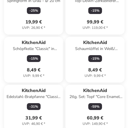
Springform in Grau - Ø 20 cm
Top-Down-Zerkleinerer
"5KTCR350BM" in Schwarz
-
25
%
-
15
%
19,99 €
99,99 €
UVP
:
26,90 €
*
UVP
:
119,00 €
*
KitchenAid
KitchenAid
Schöpfkelle "Classic" in
Schaumlöffel in Weiß/
Schwarz/ Rot - (L)34 cm
Schwarz - (L)34 cm
-
15
%
-
15
%
8,49 €
8,49 €
UVP
:
9,99 €
*
UVP
:
9,99 €
*
KitchenAid
KitchenAid
Edelstahl-Bratpfanne "Classic"
2tlg. Set: Topf "Core Enamel"
- Ø 20 cm
in Schwarz - Ø 24 cm
-
31
%
-
59
%
31,99 €
60,99 €
UVP
:
46,90 €
*
UVP
:
149,90 €
*