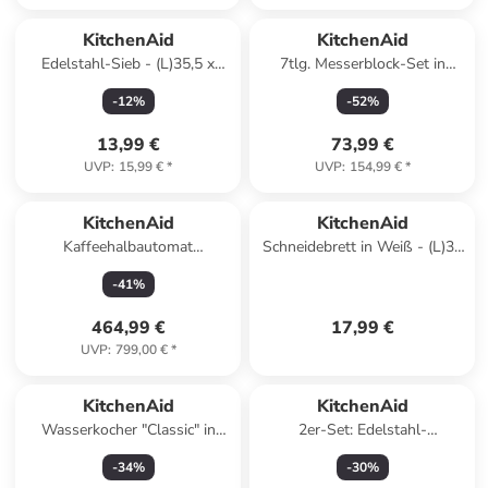
KitchenAid
KitchenAid
Edelstahl-Sieb - (L)35,5 x
7tlg. Messerblock-Set in
(B)13 cm
Natur/ Schwarz
-
12
%
-
52
%
13,99 €
73,99 €
UVP
:
15,99 €
*
UVP
:
154,99 €
*
KitchenAid
KitchenAid
Kaffeehalbautomat
Schneidebrett in Weiß - (L)35
"5KES6551" in Rot
x (B)28 cm
-
41
%
464,99 €
17,99 €
UVP
:
799,00 €
*
KitchenAid
KitchenAid
Wasserkocher "Classic" in
2er-Set: Edelstahl-
Schwarz - 1,25 l
Bratpfannen "Classic"
-
34
%
-
30
%