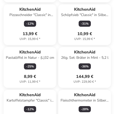
KitchenAid
KitchenAid
Pizzaschneider "Classic" in
Schöpfsieb "Classic" in Silber/
Silber/ Rot - (L)23,5 cm
Rot - (L)36,5 cm
-
12
%
-
31
%
13,99 €
10,99 €
UVP
:
15,99 €
*
UVP
:
15,99 €
*
KitchenAid
KitchenAid
Pastalöffel in Natur - (L)32 cm
2tlg. Set: Bräter in Mint - 5,2 l
-
25
%
-
36
%
8,99 €
144,99 €
UVP
:
11,99 €
*
UVP
:
229,90 €
*
KitchenAid
KitchenAid
Kartoffelstampfer "Classic" in
Fleischthermometer in Silber -
Silber/ Weiß - (L)25,5 cm
Ø 7,5 cm
-
12
%
-
28
%