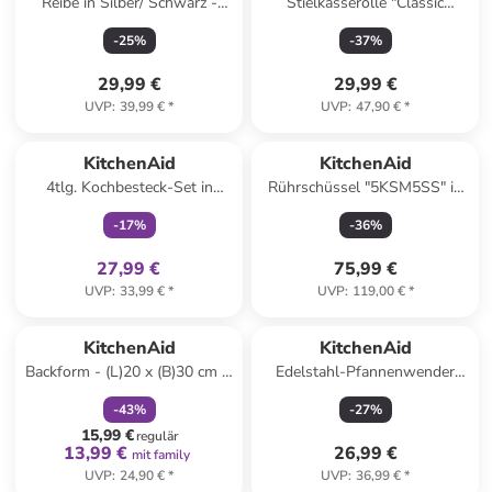
Reibe in Silber/ Schwarz -
Stielkasserolle "Classic
(H)26 cm
Forged" in Schwarz - Ø 16 cm
-
25
%
-
37
%
29,99 €
29,99 €
UVP
:
39,99 €
*
UVP
:
47,90 €
*
family
exklusiv
KitchenAid
KitchenAid
4tlg. Kochbesteck-Set in
Rührschüssel "5KSM5SS" in
Natur - (L)32 cm
Silber - 4,8 l
-
17
%
-
36
%
27,99 €
75,99 €
UVP
:
33,99 €
*
UVP
:
119,00 €
*
family
rabatt
KitchenAid
KitchenAid
Backform - (L)20 x (B)30 cm in
Edelstahl-Pfannenwender
Grau
"Premium" - (L)34,6 cm
-
43
%
-
27
%
15,99 €
regulär
13,99 €
26,99 €
mit family
UVP
:
24,90 €
*
UVP
:
36,99 €
*