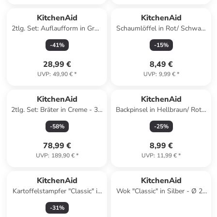
KitchenAid
KitchenAid
2tlg. Set: Auflaufform in Grün
Schaumlöffel in Rot/ Schwarz
- 1,9 l
- (L)34 cm
-
41
%
-
15
%
28,99 €
8,49 €
UVP
:
49,90 €
*
UVP
:
9,99 €
*
KitchenAid
KitchenAid
2tlg. Set: Bräter in Creme - 3,3
Backpinsel in Hellbraun/ Rot -
l
(L)22 cm
-
58
%
-
25
%
78,99 €
8,99 €
UVP
:
189,90 €
*
UVP
:
11,99 €
*
KitchenAid
KitchenAid
Kartoffelstampfer "Classic" in
Wok "Classic" in Silber - Ø 28
Silber/ Rot - (L)25,5 cm
cm
-
31
%