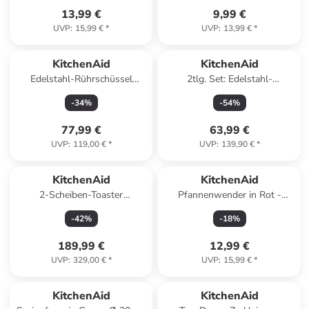
13,99 €
9,99 €
UVP
:
15,99 €
*
UVP
:
13,99 €
*
KitchenAid
KitchenAid
Edelstahl-Rührschüssel
2tlg. Set: Edelstahl-
"5KSMB70" in Silber - 6,6 l
Wokpfanne "Multi-Ply" - Ø 28
-
34
%
-
54
%
cm
77,99 €
63,99 €
UVP
:
119,00 €
*
UVP
:
139,90 €
*
KitchenAid
KitchenAid
2-Scheiben-Toaster
Pfannenwender in Rot -
"5KMT2204EAC" in Creme
(L)31,5 cm
-
42
%
-
18
%
189,99 €
12,99 €
UVP
:
329,00 €
*
UVP
:
15,99 €
*
KitchenAid
KitchenAid