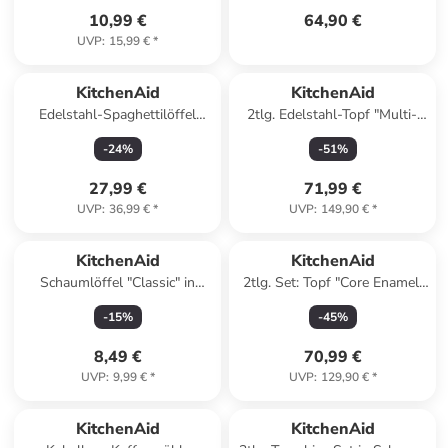
10,99 €
64,90 €
UVP
:
15,99 €
*
KitchenAid
KitchenAid
Edelstahl-Spaghettilöffel
2tlg. Edelstahl-Topf "Multi-
"Premium" - (L)33,7 cm
Ply" - Ø 20 cm
-
24
%
-
51
%
27,99 €
71,99 €
UVP
:
36,99 €
*
UVP
:
149,90 €
*
KitchenAid
KitchenAid
Schaumlöffel "Classic" in
2tlg. Set: Topf "Core Enamel"
Schwarz/ Grau - (L)34 cm
in Rot - Ø 20 cm
-
15
%
-
45
%
8,49 €
70,99 €
UVP
:
9,99 €
*
UVP
:
129,90 €
*
KitchenAid
KitchenAid