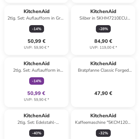
KitchenAid
KitchenAid
2tlg. Set: Auflaufform in Grün
Silber in 5KHM7210ECU
- 3,8 l
Handrührer
-
14
%
-
28
%
50,99 €
84,90 €
UVP
:
59,90 €
*
UVP
:
119,00 €
*
family
exklusiv
KitchenAid
KitchenAid
2tlg. Set: Auflaufform in
Bratpfanne Classic Forged
Creme - 3,8 l
(CC003292-001) in schwarz
-
14
%
50,99 €
47,90 €
UVP
:
59,90 €
*
KitchenAid
KitchenAid
2tlg. Set: Edelstahl-
Kaffeemaschine "5KCM1209"
Stielkasserolle "Multi-Ply" - Ø
in Schwarz - 1,7 l
-
40
%
-
32
%
18 cm