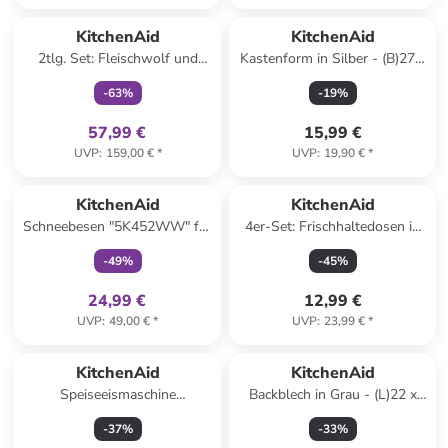
family
exklusiv
KitchenAid
KitchenAid
2tlg. Set: Fleischwolf und
Kastenform in Silber - (B)27 x
Spritzgebäckaufsatz
(H)11 cm
-
63
%
-
19
%
"5KSMFGCA" in Weiß
57,99 €
15,99 €
UVP
:
159,00 €
*
UVP
:
19,90 €
*
family
exklusiv
KitchenAid
KitchenAid
Schneebesen "5K452WW" für
4er-Set: Frischhaltedosen in
4,3 l Küchenmaschinen
Rot
-
49
%
-
45
%
24,99 €
12,99 €
UVP
:
49,00 €
*
UVP
:
23,99 €
*
KitchenAid
KitchenAid
Speiseeismaschine
Backblech in Grau - (L)22 x
"5KSMICM" in Weiß
(B)33 cm
-
37
%
-
33
%