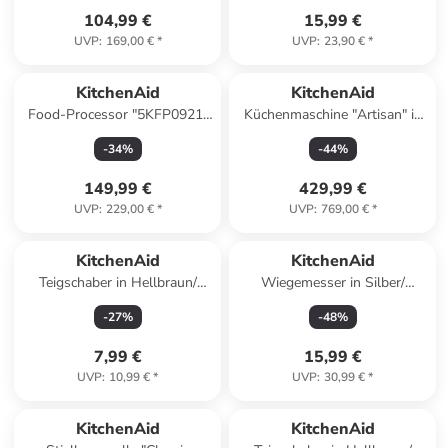
104,99 €
15,99 €
UVP
:
169,00 €
*
UVP
:
23,90 €
*
KitchenAid
KitchenAid
Food-Processor "5KFP0921"
Küchenmaschine "Artisan" in
in Grün - 2,1 l
Grün - 4,8 l
-
34
%
-
44
%
149,99 €
429,99 €
UVP
:
229,00 €
*
UVP
:
769,00 €
*
KitchenAid
KitchenAid
Teigschaber in Hellbraun/
Wiegemesser in Silber/
Schwarz - (L)35,3 cm
Schwarz - (L)15 cm
-
27
%
-
48
%
7,99 €
15,99 €
UVP
:
10,99 €
*
UVP
:
30,99 €
*
KitchenAid
KitchenAid