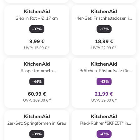
KitchenAid
KitchenAid
Sieb in Rot - Ø 17 cm
4er-Set: Frischhaltedosen in
Grau
-
37
%
-
17
%
9,99 €
18,99 €
UVP
:
15,99 €
*
UVP
:
22,99 €
*
family
exklusiv
KitchenAid
KitchenAid
Raspeltrommeln
Brötchen-Röstaufsatz für
"5KSMEMVSC" für
Toaster "Classic" in Schwarz
-
44
%
-
43
%
Gemüseschneider
"5KSMVSA" in Silber
60,99 €
21,99 €
UVP
:
109,00 €
*
UVP
:
39,00 €
*
family
exklusiv
KitchenAid
KitchenAid
2er-Set: Springformen in Grau
Flexi-Rührer "5KFE5T" in
Grau/ Weiß
-
39
%
-
47
%