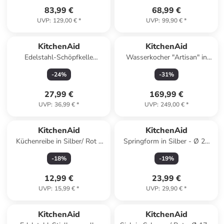
83,99 €
68,99 €
UVP
:
129,00 €
*
UVP
:
99,90 €
*
KitchenAid
KitchenAid
Edelstahl-Schöpfkelle
Wasserkocher "Artisan" in
"Premium" - (L)31 cm
Dunkelrot - 1,5 l
-
24
%
-
31
%
27,99 €
169,99 €
UVP
:
36,99 €
*
UVP
:
249,00 €
*
KitchenAid
KitchenAid
Küchenreibe in Silber/ Rot -
Springform in Silber - Ø 24
(L)29,5 cm
cm
-
18
%
-
19
%
12,99 €
23,99 €
UVP
:
15,99 €
*
UVP
:
29,90 €
*
KitchenAid
KitchenAid