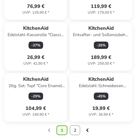
76,99 €
119,99 €
UVP
:
129,90 €
*
UVP
:
179,00 €
*
KitchenAid
KitchenAid
Edelstahl-Kasserolle "Classic"
Entsafter- und Soßenzubehör
- Ø 18 cm
"5KSM1JA" in Silber
-
37
%
-
26
%
26,99 €
189,99 €
UVP
:
42,90 €
*
UVP
:
259,00 €
*
KitchenAid
KitchenAid
2tlg. Set: Topf "Core Enamel"
Edelstahl-Schneebesen
in Creme - Ø 24 cm
"Premium" - (L)34,5 cm
-
29
%
-
45
%
104,99 €
19,99 €
UVP
:
149,90 €
*
UVP
:
36,99 €
*
1
2