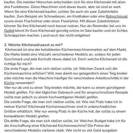
kaufen. Die meisten Menschen entscheiden sich für eine Kitchenaid mit allen 
drei Funktionen. Diese Maschinen sind etwas teurer, aber sie sind es wert.
Wenn Sie eine Kitchenaid kaufen, sollten Sie auch ein paar Zubehörteile 
kaufen. Zum Beispiel ein Schneebesen, ein Knethaken oder eine 
Rührschüssel
sowie einen Flachrührer oder einen Flexirührer. Mit diesen Zubehörteilen 
können Sie Ihre Kitchenaid noch besser nutzen. Nur als Reminder: bei uns im 
Outlet
 könnt ihr Eure Kitchenaid günstig online im Sale kaufen und ein Echtes 
Schnäppchen machen. Lasst euch das nicht entgehen!
2. Welche Kitchenaid passt zu mir?
 Kitchenaid ist eine der beliebtesten Küchenmaschinenmarken auf dem Markt. 
Die Marke bietet eine Vielzahl verschiedener Modelle an, sodass für jeden 
Geschmack und jede Kochstil etwas dabei ist. Doch welche Kitchenaid ist die 
richtige für mich?
Die erste Frage, die man sich stellen sollte, ist: Welchen Zweck soll die 
Küchenmaschine erfüllen? Will man damit nur gelegentlich einen Teig kneten 
oder möchte man die Maschine häufiger für verschiedene Arbeitsschritte in der 
Küche
 verwenden?
Wer nur ab und zu einen Teig kneten möchte, der kann zu einem günstigeren 
Modell greifen. Für den täglichen Gebrauch und für anspruchsvollere Rezepte 
sollte man jedoch zu einem hochwertigeren Modell greifen.
Die zweite Frage, die man sich stellen sollte, ist: Wie viel Platz habe ich in 
meiner Küche? Kitchenaid Küchenmaschinen sind in unterschiedlichen 
Größen erhältlich. Wer nur wenig Platz in der Küche hat, der sollte zu einem 
kompakteren Modell greifen.
Die dritte Frage, die man sich stellen sollte, ist: Welches Budget habe ich für 
die Anschaffung einer Kitchenaid Küchenmaschine? Die Preise der 
verschiedenen Modelle variieren stark. Wer nicht so viel Geld ausgeben 