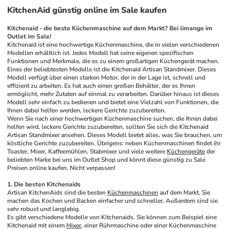
KitchenAid günstig online im Sale kaufen
Kitchenaid - die beste Küchenmaschine auf dem Markt? Bei limango im 
Outlet im Sale!
Kitchenaid ist eine hochwertige Küchenmaschine, die in vielen verschiedenen 
Modellen erhältlich ist. Jedes Modell hat seine eigenen spezifischen 
Funktionen und Merkmale, die es zu einem großartigen Küchengerät machen.
Eines der beliebtesten Modelle ist die Kitchenaid Artisan Standmixer. Dieses 
Modell verfügt über einen starken Motor, der in der Lage ist, schnell und 
effizient zu arbeiten. Es hat auch einen großen Behälter, der es Ihnen 
ermöglicht, mehr Zutaten auf einmal zu verarbeiten. Darüber hinaus ist dieses 
Modell sehr einfach zu bedienen und bietet eine Vielzahl von Funktionen, die 
Ihnen dabei helfen werden, leckere Gerichte zuzubereiten.
Wenn Sie nach einer hochwertigen Küchenmaschine suchen, die Ihnen dabei 
helfen wird, leckere Gerichte zuzubereiten, sollten Sie sich die Kitchenaid 
Artisan Standmixer ansehen. Dieses Modell bietet alles, was Sie brauchen, um 
köstliche Gerichte zuzubereiten. Übrigens: neben Küchenmaschinen findet ihr 
Toaster, Mixer, Kaffeemühlen, Stabmixer und viele weitere 
Küchengeräte
 der 
beliebten Marke bei uns im Outlet Shop und könnt diese günstig zu Sale 
Preisen online kaufen. Nicht verpassen! 
1. Die besten Kitchenaids
Artisan KitchenAids sind die besten 
Küchenmaschinen
 auf dem Markt. Sie 
machen das Kochen und Backen einfacher und schneller. Außerdem sind sie 
sehr robust und langlebig.
Es gibt verschiedene Modelle von Kitchenaids. Sie können zum Beispiel eine 
Kitchenaid mit einem 
Mixer
, einer Rührmaschine oder einer Küchenmaschine 