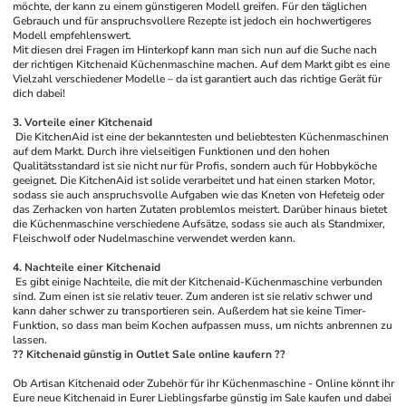
möchte, der kann zu einem günstigeren Modell greifen. Für den täglichen 
Gebrauch und für anspruchsvollere Rezepte ist jedoch ein hochwertigeres 
Modell empfehlenswert.
Mit diesen drei Fragen im Hinterkopf kann man sich nun auf die Suche nach 
der richtigen Kitchenaid Küchenmaschine machen. Auf dem Markt gibt es eine 
Vielzahl verschiedener Modelle – da ist garantiert auch das richtige Gerät für 
dich dabei!
3. Vorteile einer Kitchenaid
 Die KitchenAid ist eine der bekanntesten und beliebtesten Küchenmaschinen 
auf dem Markt. Durch ihre vielseitigen Funktionen und den hohen 
Qualitätsstandard ist sie nicht nur für Profis, sondern auch für Hobbyköche 
geeignet. Die KitchenAid ist solide verarbeitet und hat einen starken Motor, 
sodass sie auch anspruchsvolle Aufgaben wie das Kneten von Hefeteig oder 
das Zerhacken von harten Zutaten problemlos meistert. Darüber hinaus bietet 
die Küchenmaschine verschiedene Aufsätze, sodass sie auch als Standmixer, 
Fleischwolf oder Nudelmaschine verwendet werden kann.
4. Nachteile einer Kitchenaid
 Es gibt einige Nachteile, die mit der Kitchenaid-Küchenmaschine verbunden 
sind. Zum einen ist sie relativ teuer. Zum anderen ist sie relativ schwer und 
kann daher schwer zu transportieren sein. Außerdem hat sie keine Timer-
Funktion, so dass man beim Kochen aufpassen muss, um nichts anbrennen zu 
lassen. 
?? Kitchenaid günstig in Outlet Sale online kaufern ??
Ob Artisan Kitchenaid oder Zubehör für ihr Küchenmaschine - Online könnt ihr 
Eure neue Kitchenaid in Eurer Lieblingsfarbe günstig im Sale kaufen und dabei 