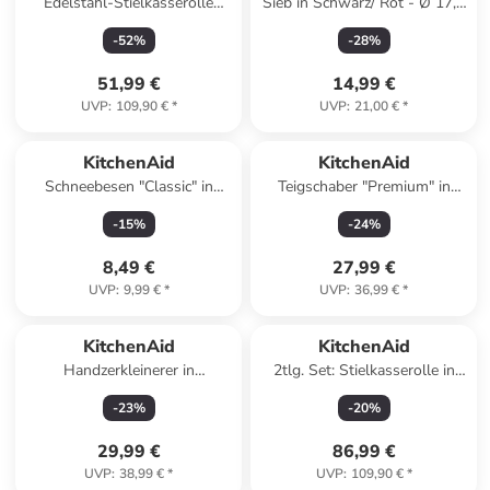
Edelstahl-Stielkasserolle
Sieb in Schwarz/ Rot - Ø 17,5
"Multi-Ply" - Ø 20 cm
cm
-
52
%
-
28
%
51,99 €
14,99 €
UVP
:
109,90 €
*
UVP
:
21,00 €
*
KitchenAid
KitchenAid
Schneebesen "Classic" in
Teigschaber "Premium" in
Grau/ Silber - (L)27 cm
Silber/ Schwarz - (L)31,4 cm
-
15
%
-
24
%
8,49 €
27,99 €
UVP
:
9,99 €
*
UVP
:
36,99 €
*
KitchenAid
KitchenAid
Handzerkleinerer in
2tlg. Set: Stielkasserolle in
Transparent/ Rot - 720 ml
Schwarz/ Silber - 2 l
-
23
%
-
20
%
29,99 €
86,99 €
UVP
:
38,99 €
*
UVP
:
109,90 €
*