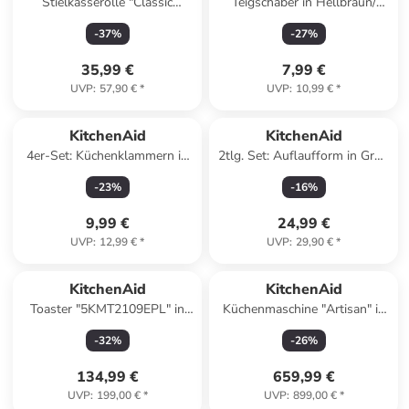
Stielkasserolle "Classic
Teigschaber in Hellbraun/
Forged" in Schwarz - Ø 20 cm
Schwarz - (L)30,6 cm
-
37
%
-
27
%
35,99 €
7,99 €
UVP
:
57,90 €
*
UVP
:
10,99 €
*
KitchenAid
KitchenAid
4er-Set: Küchenklammern in
2tlg. Set: Auflaufform in Grün
Rot/ Schwarz - (H)8,6 cm
- 900 ml
-
23
%
-
16
%
9,99 €
24,99 €
UVP
:
12,99 €
*
UVP
:
29,90 €
*
KitchenAid
KitchenAid
Toaster "5KMT2109EPL" in
Küchenmaschine "Artisan" in
Creme
Creme - 5,6 l
-
32
%
-
26
%
134,99 €
659,99 €
UVP
:
199,00 €
*
UVP
:
899,00 €
*