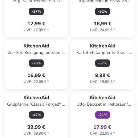
2tlg. Salatbesteck-Set in
Teigschneider in Schwarz/
Natur - (L)33 cm
Silber - (L)13 cm
-
27
%
-
32
%
12,99 €
16,99 €
UVP
:
17,99 €
*
UVP
:
24,99 €
*
KitchenAid
KitchenAid
2er-Set: Reinigungsbürsten in
Kartoffelstampfer in Grau -
Schwarz/ Weiß
(L)30,5 cm
-
26
%
-
37
%
16,99 €
9,99 €
UVP
:
22,99 €
*
UVP
:
15,99 €
*
family
exklusiv
KitchenAid
KitchenAid
Grillpfanne "Classic Forged" in
3tlg. Backset in Hellbraun/
Schwarz - Ø 28 cm
Rot
-
42
%
-
21
%
39,99 €
17,99 €
UVP
:
69,90 €
*
UVP
:
22,99 €
*