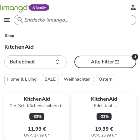
family
Shop
KitchenAid
1
Beliebtheit
Alle Filter
Home & Living
SALE
Weihnachten
Ostern
KitchenAid
KitchenAid
2er-Set: Küchenschabern in
Edelstahl-
Grau/ Rot
Waschbeckenbehälter - (B)16
-
33
%
-
23
%
x (H)12 cm
11,99 €
19,99 €
UVP
:
17,99 €
*
UVP
:
25,99 €
*