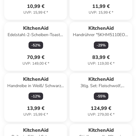
10,99 €
11,99 €
UVP
:
15,99 €
*
UVP
:
15,99 €
*
KitchenAid
KitchenAid
Edelstahl-2-Scheiben-Toaster
Handrührer "5KHM5110EOB"
"5KMT221"
in Schwarz
-
52
%
-
29
%
70,99 €
83,99 €
UVP
:
149,00 €
*
UVP
:
119,00 €
*
KitchenAid
KitchenAid
Handreibe in Weiß/ Schwarz -
3tlg. Set: Fleischwolf,
(L)30,5 x (B)7,5 cm
Pürieraufsatz und
-
12
%
-
55
%
Gemüseschneider
"5KSM2FPPC" in Weiß
13,99 €
124,99 €
UVP
:
15,99 €
*
UVP
:
279,00 €
*
KitchenAid
KitchenAid