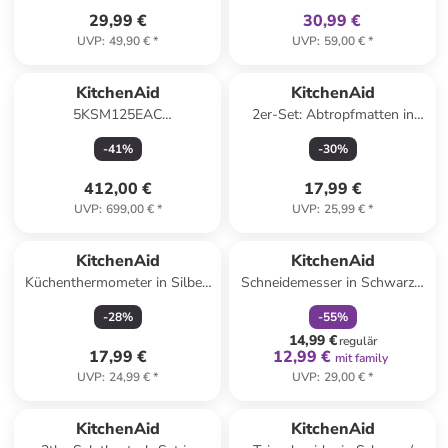
29,99 €
30,99 €
UVP
:
49,90 €
*
UVP
:
59,00 €
*
KitchenAid
KitchenAid
5KSM125EAC
2er-Set: Abtropfmatten in
Küchenmaschine 4.8 l in Beige
Anthrazit - (L)60 x (B)45 cm
-
41
%
-
30
%
412,00 €
17,99 €
UVP
:
699,00 €
*
UVP
:
25,99 €
*
family
rabatt
KitchenAid
KitchenAid
Küchenthermometer in Silber/
Schneidemesser in Schwarz -
Schwarz - (L)31 cm
(L)20 cm
-
28
%
-
55
%
14,99 €
regulär
17,99 €
12,99 €
mit family
UVP
:
24,99 €
*
UVP
:
29,00 €
*
KitchenAid
KitchenAid