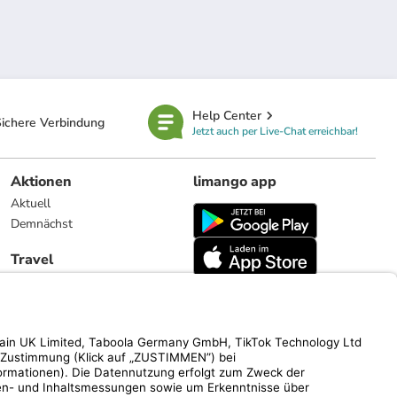
Help Center
ichere Verbindung
Jetzt auch per Live-Chat erreichbar!
Aktionen
limango app
Aktuell
Demnächst
Travel
Reiseangebote