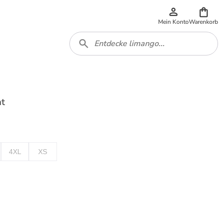
Mein Konto
Warenkorb
nt
4XL
XS