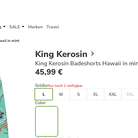
g
SALE
Marken
Travel
aii in mint
King Kerosin
King Kerosin Badeshorts Hawaii in mi
45,99 €
Größe
Nur noch 1 verfügbar
L
M
S
XL
XXL
3XL
Color