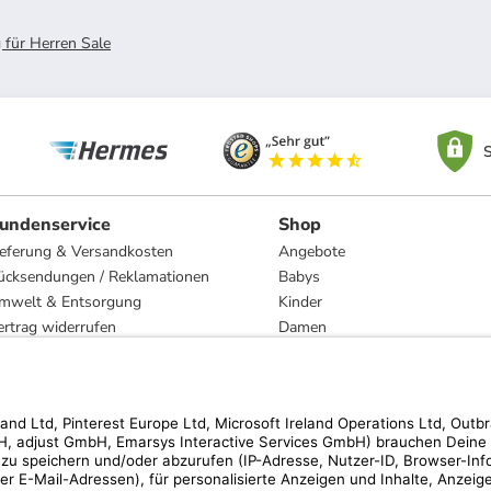
 für Herren Sale
S
undenservice
Shop
ieferung & Versandkosten
Angebote
ücksendungen / Reklamationen
Babys
mwelt & Entsorgung
Kinder
ertrag widerrufen
Damen
esetzliche Gewährleistung und Reparatur
Herren
Wohnen
Trachten
Marken