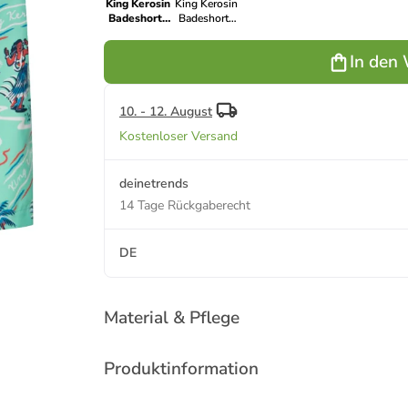
King Kerosin
King Kerosin
Badeshorts
Badeshorts
Hawaii in
Hawaii in
mint
schwarz
In den
10. - 12. August
Kostenloser Versand
deinetrends
14 Tage Rückgaberecht
DE
Material & Pflege
Produktinformation