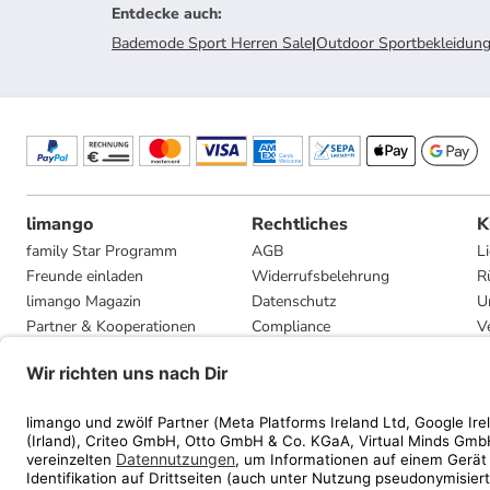
Entdecke auch
:
Bademode Sport Herren Sale
|
Outdoor Sportbekleidung
limango
Rechtliches
K
family Star Programm
AGB
L
Freunde einladen
Widerrufsbelehrung
R
limango Magazin
Datenschutz
U
Partner & Kooperationen
Compliance
V
Jobs
Impressum
G
Presse
Privatsphäre-Einstellungen
Mediadaten
Geschenkgutscheinbedingungen