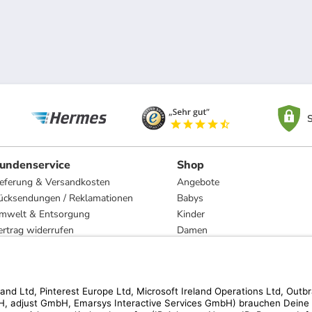
S
undenservice
Shop
ieferung & Versandkosten
Angebote
ücksendungen / Reklamationen
Babys
mwelt & Entsorgung
Kinder
ertrag widerrufen
Damen
esetzliche Gewährleistung und Reparatur
Herren
Wohnen
Trachten
Marken