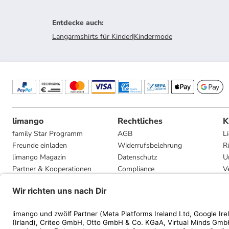
Entdecke auch
:
Langarmshirts für Kinder
|
Kindermode
limango
Rechtliches
K
family Star Programm
AGB
L
Freunde einladen
Widerrufsbelehrung
R
limango Magazin
Datenschutz
U
Partner & Kooperationen
Compliance
V
Jobs
Impressum
G
Presse
Privatsphäre-Einstellungen
Mediadaten
Geschenkgutscheinbedingungen