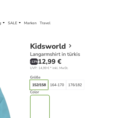
g
SALE
Marken
Travel
Kidsworld
Langarmshirt in türkis
12,99 €
-
13
%
UVP
:
14,99 €
*
inkl. MwSt.
Größe
152/158
164-170
176/182
Color