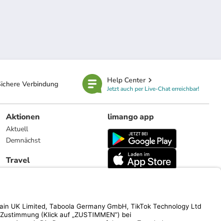
Help Center
ichere Verbindung
Jetzt auch per Live-Chat erreichbar!
Aktionen
limango app
Aktuell
Demnächst
Travel
Reiseangebote