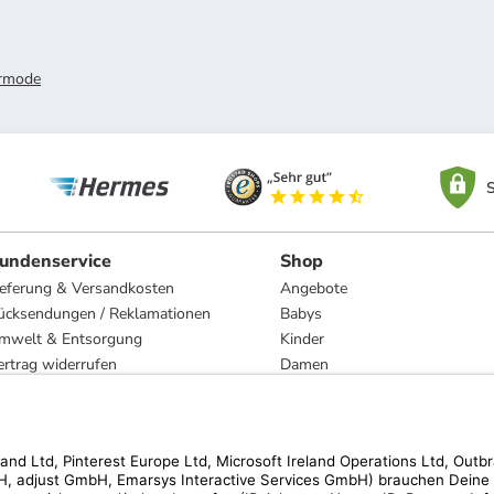
rmode
S
undenservice
Shop
ieferung & Versandkosten
Angebote
ücksendungen / Reklamationen
Babys
mwelt & Entsorgung
Kinder
ertrag widerrufen
Damen
esetzliche Gewährleistung und Reparatur
Herren
Wohnen
Trachten
Marken