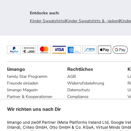
Entdecke auch
:
Kinder Sweatshirts
|
Kinder Sweatshirts & -jacken
|
Kinde
limango
Rechtliches
K
family Star Programm
AGB
L
Freunde einladen
Widerrufsbelehrung
R
limango Magazin
Datenschutz
U
Partner & Kooperationen
Compliance
V
Jobs
Impressum
G
Presse
Privatsphäre-Einstellungen
Mediadaten
Geschenkgutscheinbedingungen