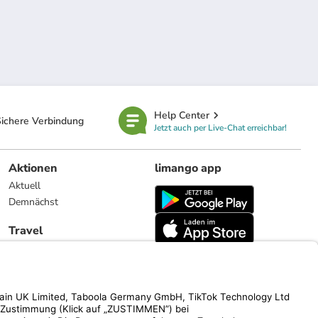
Help Center
ichere Verbindung
Jetzt auch per Live-Chat erreichbar!
Aktionen
limango app
Aktuell
Demnächst
Travel
Reiseangebote