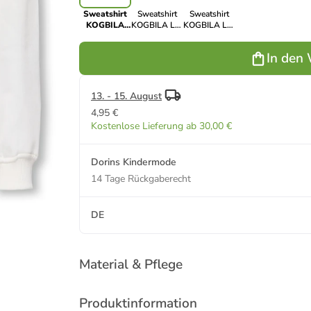
Sweatshirt
Sweatshirt
Sweatshirt
KOGBILA
KOGBILA L/S
KOGBILA L/S
L/S OVZ
OVZ BEAR in
OVZ BEAR in
BEAR in
tofu
fudge
In den
egret
13. - 15. August
4,95 €
Kostenlose Lieferung ab 30,00 €
Dorins Kindermode
14 Tage Rückgaberecht
DE
Material & Pflege
Produktinformation