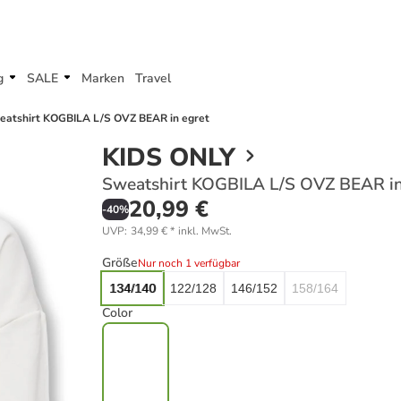
g
SALE
Marken
Travel
eatshirt KOGBILA L/S OVZ BEAR in egret
KIDS ONLY
Sweatshirt KOGBILA L/S OVZ BEAR in
20,99 €
-
40
%
UVP
:
34,99 €
*
inkl. MwSt.
Größe
Nur noch 1 verfügbar
134/140
122/128
146/152
158/164
Color