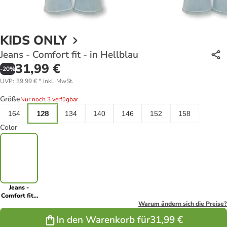
KIDS ONLY
Jeans - Comfort fit - in Hellblau
31,99 €
-
20
%
UVP
:
39,99 €
*
inkl. MwSt.
Größe
Nur noch 3 verfügbar
164
128
134
140
146
152
158
Color
Jeans -
Comfort fit -
in Hellblau
Warum ändern sich die Preise?
In den Warenkorb für
31,99 €