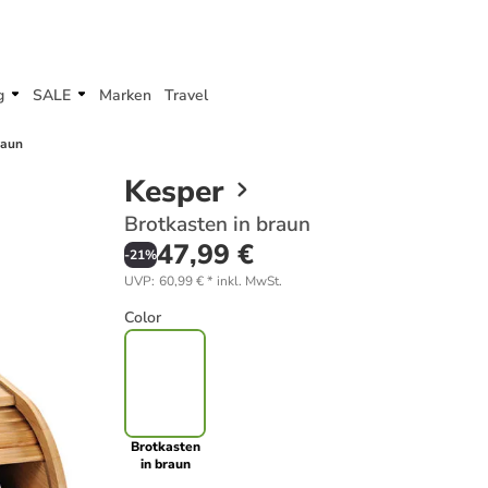
g
SALE
Marken
Travel
raun
Kesper
Brotkasten in braun
47,99 €
-
21
%
UVP
:
60,99 €
*
inkl. MwSt.
Color
Brotkasten
in braun