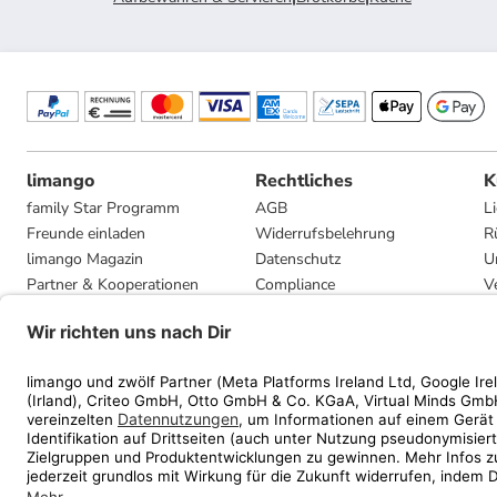
limango
Rechtliches
K
family Star Programm
AGB
L
Freunde einladen
Widerrufsbelehrung
R
limango Magazin
Datenschutz
U
Partner & Kooperationen
Compliance
V
Jobs
Impressum
G
Presse
Privatsphäre-Einstellungen
Mediadaten
Geschenkgutscheinbedingungen