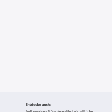
Entdecke auch
:
Aufbewahren & Servieren
|
Brotkörbe
|
Küche