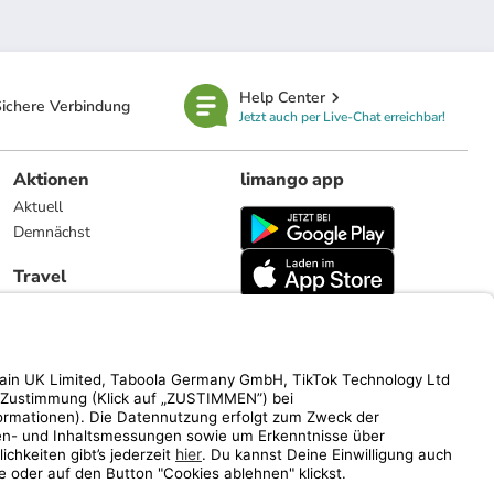
Help Center
ichere Verbindung
Jetzt auch per Live-Chat erreichbar!
Aktionen
limango app
Aktuell
Demnächst
Travel
Reiseangebote
limango.nl
limango.pl