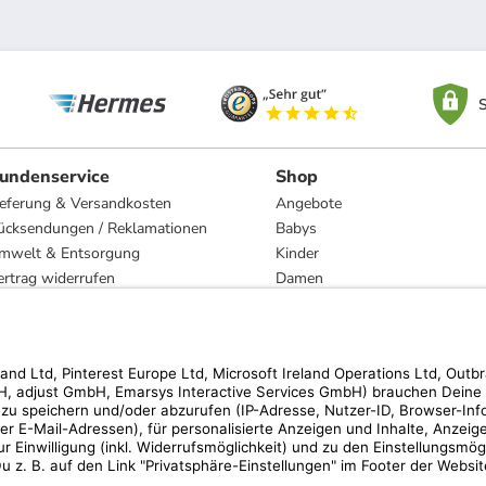
S
undenservice
Shop
ieferung & Versandkosten
Angebote
ücksendungen / Reklamationen
Babys
mwelt & Entsorgung
Kinder
ertrag widerrufen
Damen
esetzliche Gewährleistung und Reparatur
Herren
Wohnen
Trachten
Marken