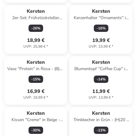
Kersten
Kersten
2er-Set: Frühstücksteller
Kerzenhalter ''Ornaments'' in
''Good Morning'' in Creme/
Rot/ Rosa - (H)25 x Ø 8,3 cm
-
26
%
-
16
%
Hellbraun - Ø 20,5 cm
18,99 €
19,99 €
UVP
:
25,98 €
*
UVP
:
23,99 €
*
Kersten
Kersten
Vase ''Protein'' in Rosa - (B)16
Blumentopf ''Coffee Cup'' in
x (H)22,5 x (T)8,5 cm
Creme/ Braun - (H)16,5 x Ø
-
15
%
-
14
%
11 cm
16,99 €
11,99 €
UVP
:
19,99 €
*
UVP
:
13,99 €
*
Kersten
Kersten
Kissen ''Creme'' in Beige -
Trinkbecher in Grün - (H)20 x
(L)30 x (B)50 cm
Ø 10 cm
-
30
%
-
13
%