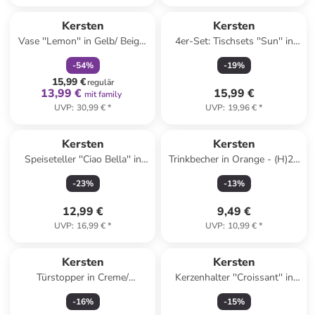
family
rabatt
Kersten
Kersten
Vase ''Lemon'' in Gelb/ Beige/
4er-Set: Tischsets ''Sun'' in
Rot - (H)13 x Ø 19,5 cm
Beige/ Gelb - Ø 38 cm
-
54
%
-
19
%
15,99 €
regulär
13,99 €
15,99 €
mit family
UVP
:
30,99 €
*
UVP
:
19,96 €
*
Kersten
Kersten
Speiseteller ''Ciao Bella'' in
Trinkbecher in Orange - (H)20
Beige/ Grün - Ø 25 cm
x Ø 10 cm
-
23
%
-
13
%
12,99 €
9,49 €
UVP
:
16,99 €
*
UVP
:
10,99 €
*
Kersten
Kersten
Türstopper in Creme/
Kerzenhalter ''Croissant'' in
Hellbraun - (B)18 x (H)18 x
Hellbraun - (B)16,4 x (H)5,6 x
-
16
%
-
15
%
(T)12 cm
(T)9 cm