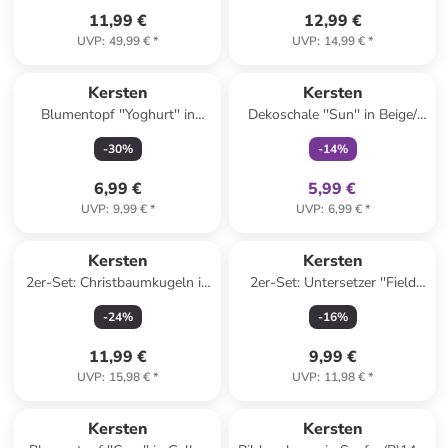
11,99 €
12,99 €
UVP
:
49,99 €
*
UVP
:
14,99 €
*
family
exklusiv
Kersten
Kersten
Blumentopf ''Yoghurt'' in
Dekoschale ''Sun'' in Beige/
Beige/ Creme - (H)10,4 x Ø
Gelb - (H)2 x Ø 15,5 cm
-
30
%
-
14
%
9,7 cm
6,99 €
5,99 €
UVP
:
9,99 €
*
UVP
:
6,99 €
*
Kersten
Kersten
2er-Set: Christbaumkugeln in
2er-Set: Untersetzer ''Field
Silber - Ø 8 cm
Flower'' in Beige - Ø 10,2 cm
-
24
%
-
16
%
11,99 €
9,99 €
UVP
:
15,98 €
*
UVP
:
11,98 €
*
family
rabatt
Kersten
Kersten