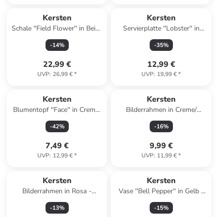
Kersten
Kersten
Schale ''Field Flower'' in Beige
Servierplatte ''Lobster'' in
- (B)22 x (H)5 x (T)21,5 cm
Creme/ Hellblau/ Rot - (L)27,5
-
14
%
-
35
%
x (B)16,4 cm
22,99 €
12,99 €
UVP
:
26,99 €
*
UVP
:
19,99 €
*
Kersten
Kersten
Blumentopf ''Face'' in Creme/
Bilderrahmen in Creme/
Rot - (H)17 x Ø 11 cm
Schwarz - (B)13,8 x (H)18,8
-
42
%
-
16
%
cm
7,49 €
9,99 €
UVP
:
12,99 €
*
UVP
:
11,99 €
*
Kersten
Kersten
Bilderrahmen in Rosa -
Vase ''Bell Pepper'' in Gelb -
(B)14,9 x (H)19,8 cm
(B)11 x (H)19,9 x (T)9,8 cm
-
13
%
-
15
%