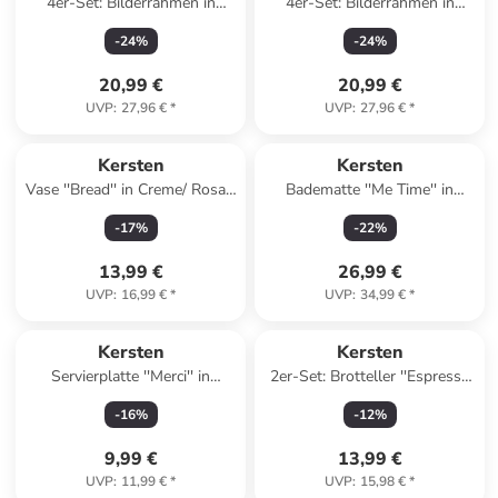
4er-Set: Bilderrahmen in
4er-Set: Bilderrahmen in
Creme
Creme
-
24
%
-
24
%
20,99 €
20,99 €
UVP
:
27,96 €
*
UVP
:
27,96 €
*
Kersten
Kersten
Vase ''Bread'' in Creme/ Rosa -
Badematte ''Me Time'' in
(B)15,5 x (H)17,1 x (T)6,9 cm
Hellbraun/ Creme - (L)80 x
-
17
%
-
22
%
(B)50 cm
13,99 €
26,99 €
UVP
:
16,99 €
*
UVP
:
34,99 €
*
Kersten
Kersten
Servierplatte ''Merci'' in
2er-Set: Brotteller ''Espresso
Orange - (L)21 x (B)12,5 cm
Martini'' in Creme/ Braun - Ø
-
16
%
-
12
%
13,5 cm
9,99 €
13,99 €
UVP
:
11,99 €
*
UVP
:
15,98 €
*