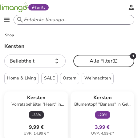
family
Shop
Kersten
1
Beliebtheit
Alle Filter
Home & Living
SALE
Ostern
Weihnachten
family
exklusiv
Kersten
Kersten
Vorratsbehälter "Heart" in
Blumentopf ''Banana'' in Gelb
Beige/ Gelb/ Lila - (H)13,4 x Ø
- (H)8,7 cm - Ø 9,8 cm
-
33
%
-
20
%
12,4 cm
9,99 €
3,99 €
UVP
:
14,99 €
*
UVP
:
4,99 €
*