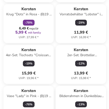
family
rabatt
Kersten
Kersten
Krug ''Dots'' in Rosa - (B)19 x
Vorratsbehälter ''Lobster'' in
(H)15 x (T)15 cm
Rot/ Lila - (H)13,4 x Ø 12,4
-
78
%
-
29
%
cm
6,49 €
regulär
5,99 €
11,99 €
mit family
UVP
:
27,99 €
*
UVP
:
16,99 €
*
Kersten
Kersten
4er-Set: Tischsets ''Croissant''
2er-Set: Brotteller
in Beige/ Hellbraun - Ø 38 cm
''Dachshund'' in Creme/
-
19
%
-
12
%
Hellbraun - Ø 13,5 cm
15,99 €
13,99 €
UVP
:
19,96 €
*
UVP
:
15,98 €
*
Kersten
Kersten
Vase ''Lady'' in Pink - (B)19 x
Bilderrahmen in Dunkelblau/
(H)29 x (T)18 cm
Gold - (L)15 x (B)10 cm
-
76
%
-
13
%