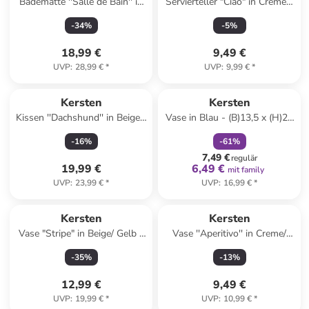
Badematte ''Salle de Bain'' in
Servierteller "Ciao" in Creme -
Beige - (L)50 x (B)80 cm
(B)21 x (H)12,5 cm
-
34
%
-
5
%
18,99 €
9,49 €
UVP
:
28,99 €
*
UVP
:
9,99 €
*
family
rabatt
Kersten
Kersten
Kissen ''Dachshund'' in Beige -
Vase in Blau - (B)13,5 x (H)20
(L)30 x (B)50 cm
x (T)9,5 cm
-
16
%
-
61
%
7,49 €
regulär
19,99 €
6,49 €
mit family
UVP
:
23,99 €
*
UVP
:
16,99 €
*
Kersten
Kersten
Vase "Stripe" in Beige/ Gelb -
Vase ''Aperitivo'' in Creme/
(H)18 x Ø 12 cm
Rosa - (H)20,7 cm - Ø 7 cm
-
35
%
-
13
%
12,99 €
9,49 €
UVP
:
19,99 €
*
UVP
:
10,99 €
*