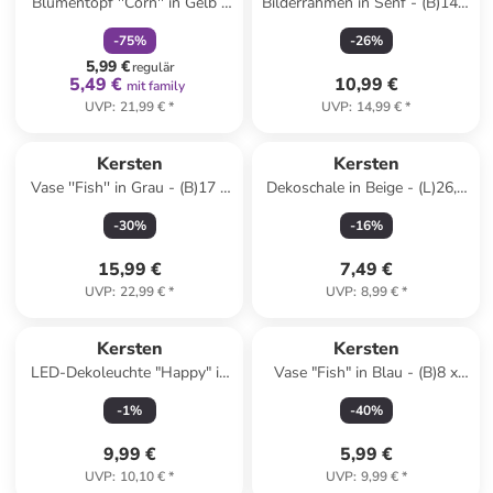
Blumentopf ''Corn'' in Gelb -
Bilderrahmen in Senf - (B)14,9
(H)13 x Ø 16,5 cm
x (H)19,8 cm
-
75
%
-
26
%
5,99 €
regulär
5,49 €
10,99 €
mit family
UVP
:
21,99 €
*
UVP
:
14,99 €
*
Kersten
Kersten
Vase ''Fish'' in Grau - (B)17 x
Dekoschale in Beige - (L)26,5
(H)24,5 x (T)10,5 cm
x (B)12,5 cm
-
30
%
-
16
%
15,99 €
7,49 €
UVP
:
22,99 €
*
UVP
:
8,99 €
*
Kersten
Kersten
LED-Dekoleuchte "Happy" in
Vase "Fish" in Blau - (B)8 x
Grün - (H)10 x Ø 6,5 cm
(H)11 x (T)5,5 cm
-
1
%
-
40
%
9,99 €
5,99 €
UVP
:
10,10 €
*
UVP
:
9,99 €
*