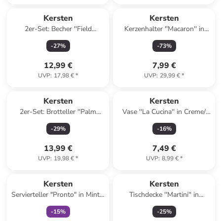
Kersten
Kersten
2er-Set: Becher ''Field
Kerzenhalter ''Macaron'' in
Flowers'' in Creme/ Rot - (H)8
Bunt - (H)25 x Ø 10 cm
-
27
%
-
73
%
x Ø 7 cm
12,99 €
7,99 €
UVP
:
17,98 €
*
UVP
:
29,99 €
*
Kersten
Kersten
2er-Set: Brotteller ''Palm
Vase ''La Cucina'' in Creme/
Tree'' in Bunt - Ø 16 cm
Gelb - (H)15 x Ø 10 cm
-
29
%
-
16
%
13,99 €
7,49 €
UVP
:
19,98 €
*
UVP
:
8,99 €
*
family
exklusiv
Kersten
Kersten
Servierteller "Pronto" in Mint -
Tischdecke ''Martini'' in
(B)21 x (H)12,5 cm
Orange/ Pink - Ø 90 cm
-
15
%
-
25
%