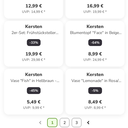
12,99 €
16,99 €
UVP
:
14,99 €
*
UVP
:
19,99 €
*
Kersten
Kersten
2er-Set: Frühstücksteller
Blumentopf ''Face'' in Beige/
''Pasta Club'' in Hellblau/
Creme - (H)25 x Ø 14 cm
-
33
%
-
64
%
Rosa - Ø 21,3 cm
19,99 €
8,99 €
UVP
:
29,98 €
*
UVP
:
24,99 €
*
Kersten
Kersten
Vase "Fish" in Hellbraun -
Vase ''Lemonade'' in Rosa/
(H)11 x (T)5,5 cm
Orange - (H)24 x Ø 6,5 cm
-
45
%
-
5
%
5,49 €
8,49 €
UVP
:
9,99 €
*
UVP
:
8,99 €
*
1
2
3