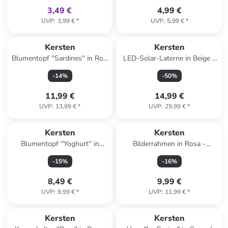
3,49 €
4,99 €
UVP
:
3,99 €
*
UVP
:
5,99 €
*
Kersten
Kersten
Blumentopf ''Sardines'' in Rot/
LED-Solar-Laterne in Beige -
Rosa/ Grün - (H)15,5 x Ø 13
(H)45 x Ø 20 cm
-
14
%
-
50
%
cm
11,99 €
14,99 €
UVP
:
13,99 €
*
UVP
:
29,99 €
*
Kersten
Kersten
Blumentopf ''Yoghurt'' in
Bilderrahmen in Rosa -
Hellbraun/ Beige - (H)10,4 x Ø
(B)15,2 x (H)20,1 cm
-
15
%
-
16
%
9,7 cm
8,49 €
9,99 €
UVP
:
9,99 €
*
UVP
:
11,99 €
*
Kersten
Kersten