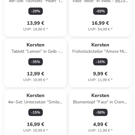
4er-Set: Tischsets ''Heart'' in
Vase ''Boot'' in Weiß - (B)23 x
Beige/ Hellbraun - Ø 38 cm
(H)45 x (T)10 cm
-
29
%
-
69
%
13,99 €
16,99 €
UVP
:
19,96 €
*
UVP
:
54,99 €
*
Kersten
Kersten
Tablett ''Lemon'' in Gelb -
Frühstücksteller ''Amore Mio''
(L)40,5 x (B)23 cm
in Mint/ Grün - Ø 20,5 cm
-
35
%
-
16
%
12,99 €
9,99 €
UVP
:
19,99 €
*
UVP
:
11,99 €
*
Kersten
Kersten
4er-Set: Untersetzer ''Smiley''
Blumentopf ''Face'' in Creme/
in Beige - Ø 11,5 cm
Schwarz - (H)11 x Ø 13 cm
-
15
%
-
58
%
16,99 €
4,99 €
UVP
:
19,99 €
*
UVP
:
11,99 €
*