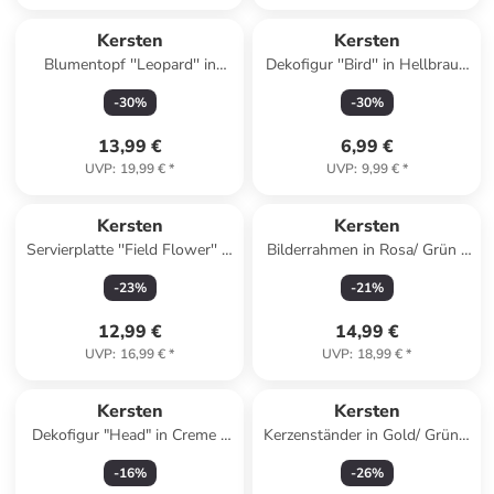
Kersten
Kersten
Blumentopf ''Leopard'' in
Dekofigur ''Bird'' in Hellbraun
Hellbraun - (B)16 x (H)18,5 x
- (B)10 x (H)8 x (T)6 cm
-
30
%
-
30
%
(T)11,2 cm
13,99 €
6,99 €
UVP
:
19,99 €
*
UVP
:
9,99 €
*
Kersten
Kersten
Servierplatte ''Field Flower'' in
Bilderrahmen in Rosa/ Grün -
Rot/ Beige - (L)35 x (B)8 cm
(L)18 x (B)13 cm
-
23
%
-
21
%
12,99 €
14,99 €
UVP
:
16,99 €
*
UVP
:
18,99 €
*
Kersten
Kersten
Dekofigur "Head" in Creme -
Kerzenständer in Gold/ Grün -
(B)19 x (H)23 x (T)16 cm
(B)11 x (H)35 x (T)10 cm
-
16
%
-
26
%