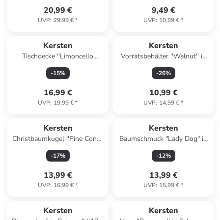
20,99 €
9,49 €
UVP
:
29,99 €
*
UVP
:
10,99 €
*
Kersten
Kersten
Tischdecke ''Limoncello
Vorratsbehälter ''Walnut'' in
Spritz'' in Bunt - Ø 90 cm
Beige/ Creme - (H)14,4 x Ø 11
-
15
%
-
26
%
cm
16,99 €
10,99 €
UVP
:
19,99 €
*
UVP
:
14,99 €
*
Kersten
Kersten
Christbaumkugel ''Pine Cone''
Baumschmuck "Lady Dog" in
in Gold - (H)13 cm
Gold - (H)13 cm
-
17
%
-
12
%
13,99 €
13,99 €
UVP
:
16,99 €
*
UVP
:
15,99 €
*
Kersten
Kersten