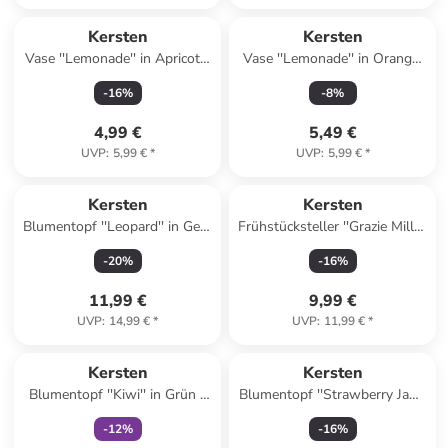
Kersten
Kersten
Vase ''Lemonade'' in Apricot -
Vase ''Lemonade'' in Orange/
(H)11,3 x Ø 7 cm
Rosa - (H)11,3 x Ø 7 cm
-
16
%
-
8
%
4,99 €
5,49 €
UVP
:
5,99 €
*
UVP
:
5,99 €
*
Kersten
Kersten
Blumentopf ''Leopard'' in Gelb
Frühstücksteller ''Grazie Mille''
- (B)14,3 x (H)16,5 x (T)6 cm
in Pink/ Rot - Ø 20,5 cm
-
20
%
-
16
%
11,99 €
9,99 €
UVP
:
14,99 €
*
UVP
:
11,99 €
*
family
exklusiv
Kersten
Kersten
Blumentopf ''Kiwi'' in Grün -
Blumentopf ''Strawberry Jam''
(H)6,3 cm - Ø 7,3 cm
in Rot - (H)9,7 cm - Ø 8,5 cm
-
12
%
-
16
%