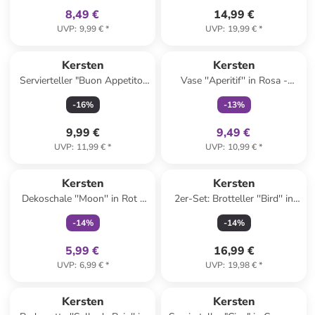
8,49 €
14,99 €
UVP
:
9,99 €
*
UVP
:
19,99 €
*
family
exklusiv
Kersten
Kersten
Servierteller "Buon Appetito"
Vase ''Aperitif'' in Rosa -
in Mint - Ø 25,5 cm
(H)21,8 cm - Ø 6,5 cm
-
16
%
-
13
%
9,99 €
9,49 €
UVP
:
11,99 €
*
UVP
:
10,99 €
*
family
exklusiv
Kersten
Kersten
Dekoschale ''Moon'' in Rot -
2er-Set: Brotteller ''Bird'' in
(H)2 x Ø 15,5 cm
Bunt - Ø 16 cm
-
14
%
-
14
%
5,99 €
16,99 €
UVP
:
6,99 €
*
UVP
:
19,98 €
*
Kersten
Kersten