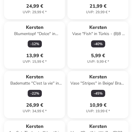
24,99 €
21,99 €
UVP
:
29,99 €
*
UVP
:
29,99 €
*
Kersten
Kersten
Blumentopf ''Dolce'' in
Vase "Fish" in Türkis - (B)8 x
Hellblau/ Orange - (H)11,5 x
(H)11 x (T)5,5 cm
-
12
%
-
40
%
Ø 14,2 cm
13,99 €
5,99 €
UVP
:
15,99 €
*
UVP
:
9,99 €
*
Kersten
Kersten
Badematte ''C'est la vie'' in
Vase ''Stripes'' in Beige/ Braun
Rosa - (L)50 x (B)80 cm
- (H)18 cm - Ø 12 cm
-
22
%
-
45
%
26,99 €
10,99 €
UVP
:
34,99 €
*
UVP
:
19,99 €
*
Kersten
Kersten