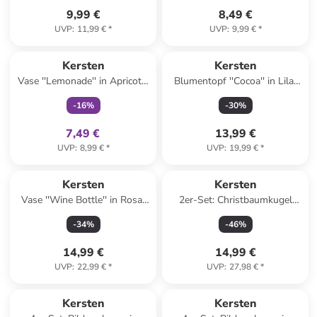
9,99 €
8,49 €
UVP
:
11,99 €
*
UVP
:
9,99 €
*
family
exklusiv
Kersten
Kersten
Vase ''Lemonade'' in Apricot -
Blumentopf ''Cocoa'' in Lila/
(H)24 x Ø 6,5 cm
Schwarz/ Beige - (B)16,5 x
-
16
%
-
30
%
(H)17 x (T)13,2 cm
7,49 €
13,99 €
UVP
:
8,99 €
*
UVP
:
19,99 €
*
Kersten
Kersten
Vase ''Wine Bottle'' in Rosa/
2er-Set: Christbaumkugel
Lila - (H)29 cm - Ø 8 cm
''Icicle'' in Gold - (B)6 x (H)14
-
34
%
-
46
%
x (T)6 cm
14,99 €
14,99 €
UVP
:
22,99 €
*
UVP
:
27,98 €
*
Kersten
Kersten