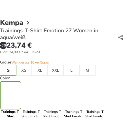
Kempa
Trainings-T-Shirt Emotion 27 Women in
aqua/weiß
23,74 €
-
5
%
UVP
:
24,99 €
*
inkl. MwSt.
Größe
Weniger als 10 verfügbar
S
XS
XL
XXL
L
M
Color
Trainings-T-
Trainings-T-
Trainings-T-
Trainings-T-
Trainings-T-
Shirt
Shirt Emotion
Shirt Emotion
Shirt Emotion
Shirt Emotion
Emotion 27
27 Women in
27 Women in
27 Women in
27 Women in
Women in
lagune/weiß
dark grau
weiß/schwarz
kempablau/weiß