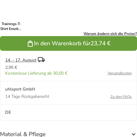
aqua/weiß
melange
Trainings-T-
Shirt Emotion
27 Women in
Warum ändern sich die Preise?
schwarz/weiß
In den Warenkorb für
23,74 €
14. - 17. August
2,95 €
Kostenlose Lieferung ab 30,00 €
Versandkosten
uhlsport GmbH
14 Tage Rückgaberecht
Zu den FAQs
DE
Material & Pflege