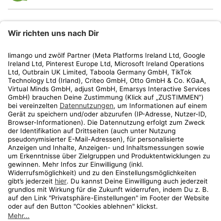
limango
Rechtliches
Kundenservice
Shop
Aktionen
Travel