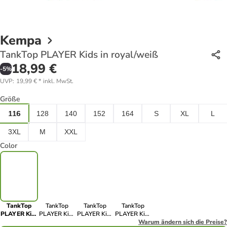
Kempa
TankTop PLAYER Kids in royal/weiß
18,99 €
-
5
%
UVP
:
19,99 €
*
inkl. MwSt.
Größe
116
128
140
152
164
S
XL
L
3XL
M
XXL
Color
TankTop
TankTop
TankTop
TankTop
PLAYER Kids
PLAYER Kids
PLAYER Kids
PLAYER Kids
in royal/weiß
in rot/weiß
in
in
Warum ändern sich die Preise?