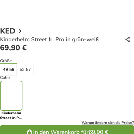
KED
Kinderhelm Street Jr. Pro in grün-weiß
69,90 €
Größe
49-56
53-57
Color
Kinderhelm
Street Jr. Pro
in grün-weiß
Warum ändern sich die Preise?
In den Warenkorb für
69,90 €