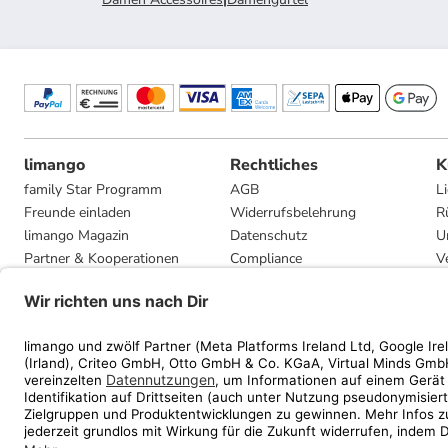
limango
Rechtliches
K
family Star Programm
AGB
L
Freunde einladen
Widerrufsbelehrung
R
limango Magazin
Datenschutz
U
Partner & Kooperationen
Compliance
V
Jobs
Impressum
G
Presse
Privatsphäre-Einstellungen
Mediadaten
Geschenkgutscheinbedingungen