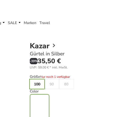
g
SALE
Marken
Travel
Kazar
Gürtel in Silber
35,50 €
-
39
%
UVP
:
59,00 €
*
inkl. MwSt.
Größe
Nur noch 1 verfügbar
100
90
80
Color