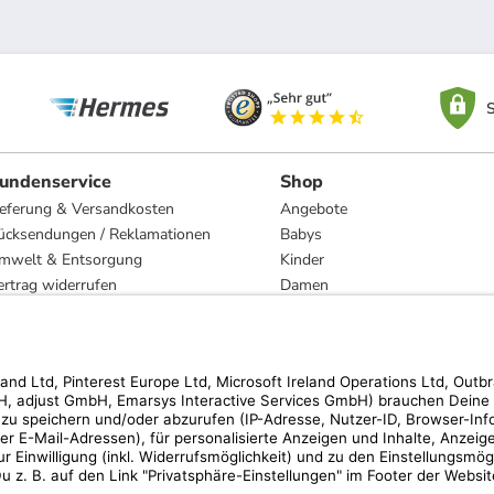
S
undenservice
Shop
ieferung & Versandkosten
Angebote
ücksendungen / Reklamationen
Babys
mwelt & Entsorgung
Kinder
ertrag widerrufen
Damen
esetzliche Gewährleistung und Reparatur
Herren
Wohnen
Trachten
Marken