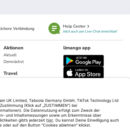
Help Center
ichere Verbindung
Jetzt auch per Live-Chat erreichbar!
Aktionen
limango app
Aktuell
Demnächst
Travel
Reiseangebote
limango.nl
limango.pl