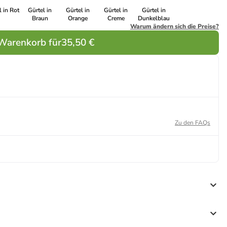
l in Rot
Gürtel in
Gürtel in
Gürtel in
Gürtel in
Braun
Orange
Creme
Dunkelblau
Warum ändern sich die Preise?
 Warenkorb für
35,50 €
Zu den FAQs