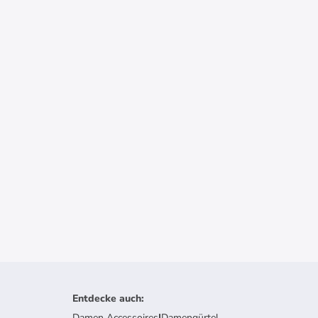
Entdecke auch
:
Damen Accessoires
|
Damengürtel