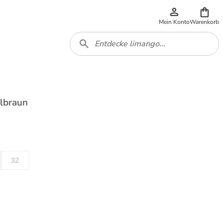
Mein Konto
Warenkorb
llbraun
32