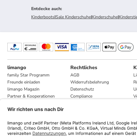
Entdecke auch
:
Kinderboots
|
Sale Kinderschuhe
|
Kinderschuhe
|
Kindersti
limango
Rechtliches
K
family Star Programm
AGB
L
Freunde einladen
Widerrufsbelehrung
R
limango Magazin
Datenschutz
U
Partner & Kooperationen
Compliance
V
Jobs
Impressum
G
Presse
Privatsphäre-Einstellungen
Mediadaten
Geschenkgutscheinbedingungen