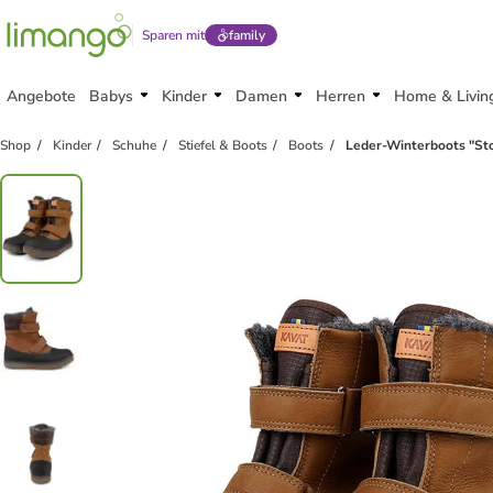
Sparen mit
family
Angebote
Babys
Kinder
Damen
Herren
Home & Livin
Shop
Kinder
Schuhe
Stiefel & Boots
Boots
Leder-Winterboots "Sto