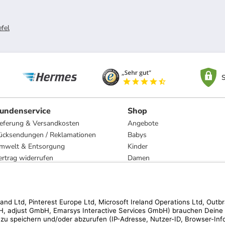
efel
S
undenservice
Shop
ieferung & Versandkosten
Angebote
ücksendungen / Reklamationen
Babys
mwelt & Entsorgung
Kinder
ertrag widerrufen
Damen
esetzliche Gewährleistung und Reparatur
Herren
Wohnen
Trachten
Marken