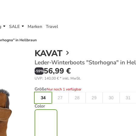
g
SALE
Marken
Travel
rhogna" in Hellbraun
KAVAT
Leder-Winterboots "Storhogna" in He
56,99 €
-
59
%
UVP
:
140,00 €
*
inkl. MwSt.
Größe
Nur noch 1 verfügbar
34
27
28
29
30
31
Color