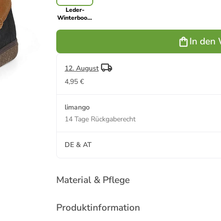
Leder-
Winterboots
"Storhogna"
in Hellbraun
In den
12. August
4,95 €
limango
14 Tage Rückgaberecht
DE & AT
Material & Pflege
Produktinformation