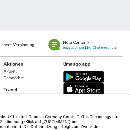
Help Center
ichere Verbindung
Jetzt auch per Live-Chat erreichbar!
Aktionen
limango app
Aktuell
Demnächst
Travel
Reiseangebote