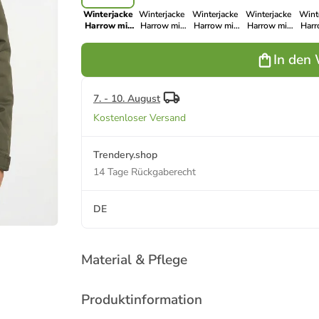
Winterjacke
Winterjacke
Winterjacke
Winterjacke
Wint
Harrow mit
Harrow mit
Harrow mit
Harrow mit
Harr
wasserabweisender
wasserabweisender
wasserabweisender
wasserabweisender
wasse
Funktion
Funktion
Funktion
Funktion
Fun
In den
7. - 10. August
Kostenloser Versand
Trendery.shop
14 Tage Rückgaberecht
DE
Material & Pflege
Produktinformation