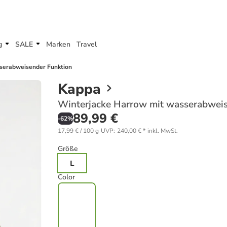
g
SALE
Marken
Travel
serabweisender Funktion
Kappa
Winterjacke Harrow mit wasserabweis
89,99 €
-
62
%
17,99 € / 100 g
UVP
:
240,00 €
*
inkl. MwSt.
Größe
L
Color