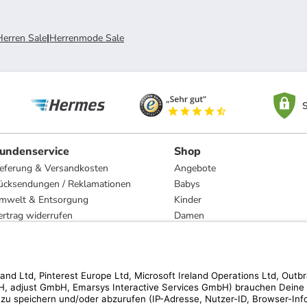
Herren Sale
|
Herrenmode Sale
S
undenservice
Shop
ieferung & Versandkosten
Angebote
ücksendungen / Reklamationen
Babys
mwelt & Entsorgung
Kinder
ertrag widerrufen
Damen
esetzliche Gewährleistung und Reparatur
Herren
Wohnen
Trachten
Marken