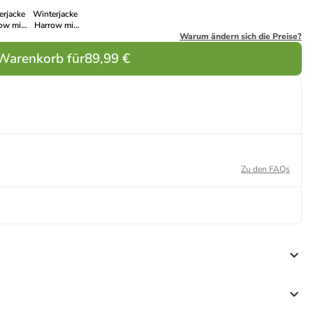
erjacke
Winterjacke
ow mit
Harrow mit
rabweisender
wasserabweisender
Warum ändern sich die Preise?
ktion
Funktion
 Warenkorb für
89,99 €
Zu den FAQs