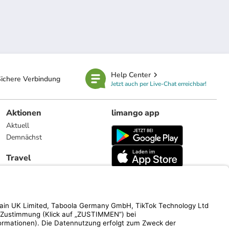
Help Center
ichere Verbindung
Jetzt auch per Live-Chat erreichbar!
Aktionen
limango app
Aktuell
Demnächst
Travel
Reiseangebote