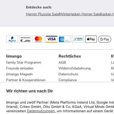
Entdecke auch
:
Herren Plussize Sale
|
Winterjacken Herren Sale
|
Jacken 
limango
Rechtliches
K
family Star Programm
AGB
L
Freunde einladen
Widerrufsbelehrung
R
limango Magazin
Datenschutz
U
Partner & Kooperationen
Compliance
V
Jobs
Impressum
G
Presse
Privatsphäre-Einstellungen
Mediadaten
Geschenkgutscheinbedingungen