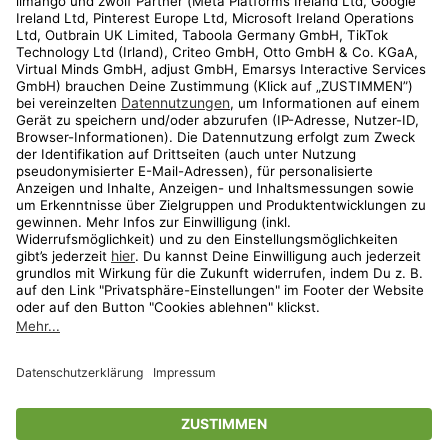
Kundenservice
Shop
Aktionen
Travel
limango.nl
limango.pl
* Streichpreise entsprechen der unverbindlichen Preisempfehlung des