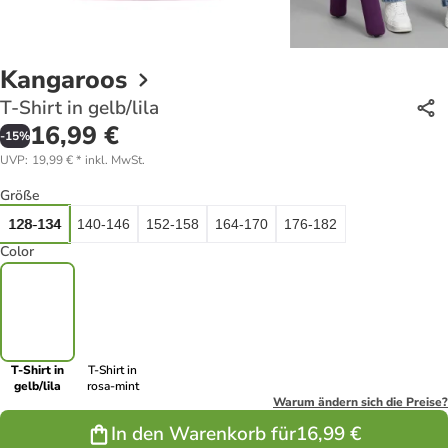
Kangaroos
T-Shirt in gelb/lila
16,99 €
-
15
%
UVP
:
19,99 €
*
inkl. MwSt.
Größe
128-134
140-146
152-158
164-170
176-182
Color
T-Shirt in
T-Shirt in
gelb/lila
rosa-mint
Warum ändern sich die Preise?
In den Warenkorb für
16,99 €