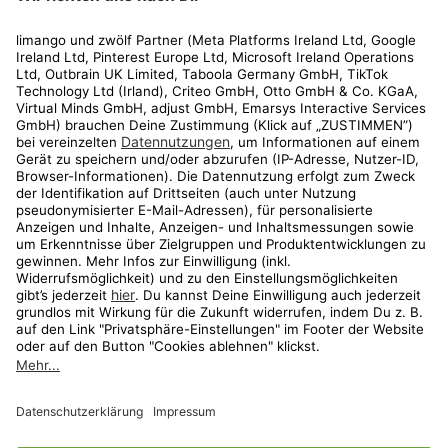
Rechtliches
Kundenservice
Shop
Aktionen
Travel
limango.nl
limango.pl