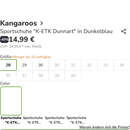
Kangaroos
Sportschuhe "K-ETK Dunnart" in Dunkelblau
14,99 €
-
49
%
UVP
:
29,95 €
*
inkl. MwSt.
Größe
Weniger als 10 verfügbar
28
29
36
30
31
32
33
34
35
37
38
39
40
Color
Sportschuhe
Sportschuhe
Sportschuhe
Sportschuhe
"K-ETK
"K-ETK
"K-ETK
"K-ETK
Dunnart" in
Dunnart" in
Dunnart" in
Dunnart" in
Warum ändern sich die Preise?