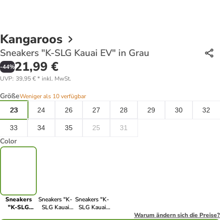
Kangaroos
Sneakers "K-SLG Kauai EV" in Grau
21,99 €
-
44
%
UVP
:
39,95 €
*
inkl. MwSt.
Größe
Weniger als 10 verfügbar
23
24
26
27
28
29
30
32
33
34
35
25
31
Color
Sneakers
Sneakers "K-
Sneakers "K-
"K-SLG
SLG Kauai
SLG Kauai
Kauai EV" in
EV" in Lila
EV" in
Warum ändern sich die Preise?