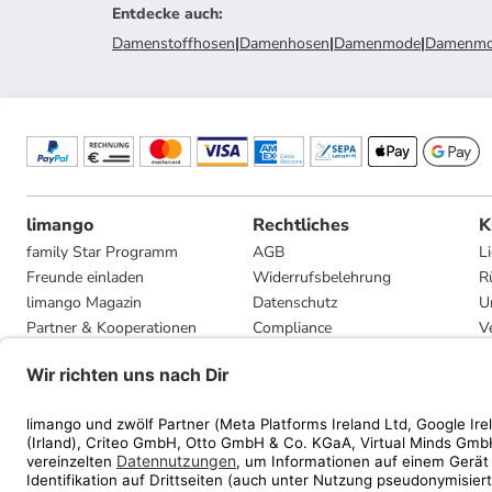
Entdecke auch
:
Damenstoffhosen
|
Damenhosen
|
Damenmode
|
Damenmod
limango
Rechtliches
K
family Star Programm
AGB
L
Freunde einladen
Widerrufsbelehrung
R
limango Magazin
Datenschutz
U
Partner & Kooperationen
Compliance
V
Jobs
Impressum
G
Presse
Privatsphäre-Einstellungen
Mediadaten
Geschenkgutscheinbedingungen