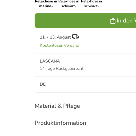
Relaxhose in
Relaxhose in
Relaxhose in
marine-
schwarz-
schwarz-
grün-grün
pink-pink
weiß-weiß
In den
11. - 13. August
Kostenloser Versand
LASCANA
14 Tage Rückgaberecht
DE
Material & Pflege
Produktinformation