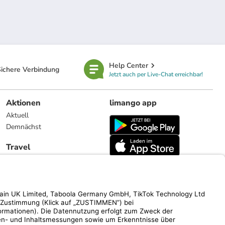
Help Center
ichere Verbindung
Jetzt auch per Live-Chat erreichbar!
Aktionen
limango app
Aktuell
Demnächst
Travel
Reiseangebote