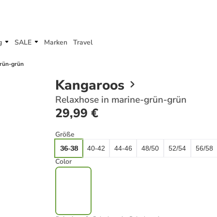
g
SALE
Marken
Travel
rün-grün
Kangaroos
Relaxhose in marine-grün-grün
29,99 €
Größe
36-38
40-42
44-46
48/50
52/54
56/58
Color