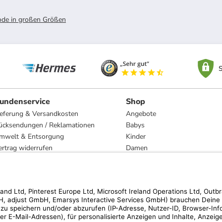
e in großen Größen
S
undenservice
Shop
ieferung & Versandkosten
Angebote
ücksendungen / Reklamationen
Babys
mwelt & Entsorgung
Kinder
ertrag widerrufen
Damen
esetzliche Gewährleistung und Reparatur
Herren
Wohnen
Trachten
Marken