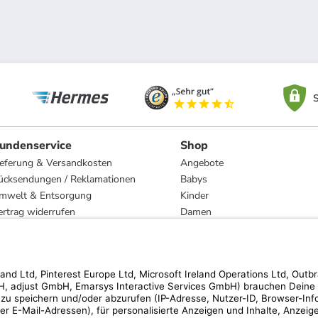
S
undenservice
Shop
ieferung & Versandkosten
Angebote
ücksendungen / Reklamationen
Babys
mwelt & Entsorgung
Kinder
ertrag widerrufen
Damen
esetzliche Gewährleistung und Reparatur
Herren
Wohnen
Trachten
Marken