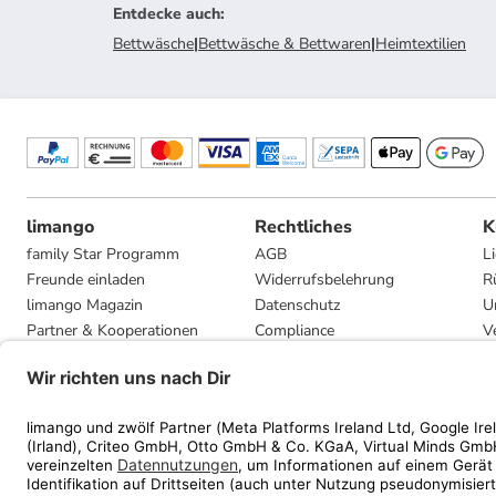
Entdecke auch
:
Bettwäsche
|
Bettwäsche & Bettwaren
|
Heimtextilien
limango
Rechtliches
K
family Star Programm
AGB
L
Freunde einladen
Widerrufsbelehrung
R
limango Magazin
Datenschutz
U
Partner & Kooperationen
Compliance
V
Jobs
Impressum
G
Presse
Privatsphäre-Einstellungen
Mediadaten
Geschenkgutscheinbedingungen