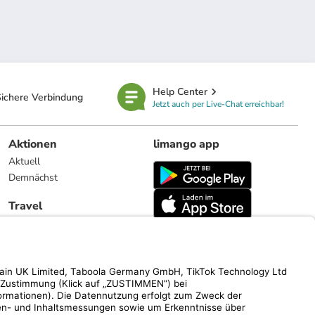
Help Center
ichere Verbindung
Jetzt auch per Live-Chat erreichbar!
Aktionen
limango app
Aktuell
Demnächst
Travel
Reiseangebote