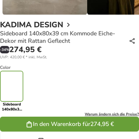
KADIMA DESIGN
Sideboard 140x80x39 cm Kommode Eiche-
Dekor mit Rattan Geflecht
274,95 €
-
34
%
UVP
:
420,00 €
*
inkl. MwSt.
Color
Sideboard
140x80x39
cm
Warum ändern sich die Preise?
Kommode
In den Warenkorb für
274,95 €
Eiche-Dekor
mit Rattan
Geflecht