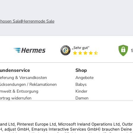
hosen Sale
|
Herrenmode Sale
S
undenservice
Shop
ieferung & Versandkosten
Angebote
ücksendungen / Reklamationen
Babys
mwelt & Entsorgung
Kinder
ertrag widerrufen
Damen
esetzliche Gewährleistung und Reparatur
Herren
Wohnen
Trachten
Marken