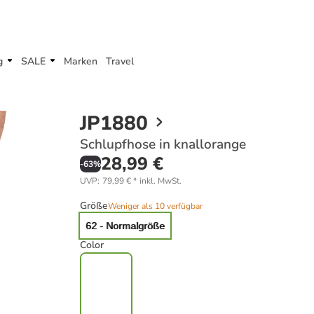
g
SALE
Marken
Travel
JP1880
Schlupfhose in knallorange
28,99 €
-
63
%
UVP
:
79,99 €
*
inkl. MwSt.
Größe
Weniger als 10 verfügbar
62 - Normalgröße
Color