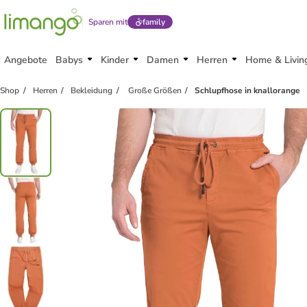
Sparen mit
family
Angebote
Babys
Kinder
Damen
Herren
Home & Livin
Shop
Herren
Bekleidung
Große Größen
Schlupfhose in knallorange