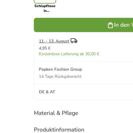
Schlupfhose
in
knallorange
In den
11. - 13. August
4,95 €
Kostenlose Lieferung ab 30,00 €
Popken Fashion Group
14 Tage Rückgaberecht
DE & AT
Material & Pflege
Produktinformation