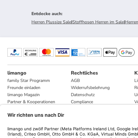
Entdecke auch
:
Herren Plussize Sale
|
Stoffhosen Herren im Sale
|
Herren
limango
Rechtliches
K
family Star Programm
AGB
L
Freunde einladen
Widerrufsbelehrung
R
limango Magazin
Datenschutz
U
Partner & Kooperationen
Compliance
V
Jobs
Impressum
G
Presse
Privatsphäre-Einstellungen
Mediadaten
Geschenkgutscheinbedingungen