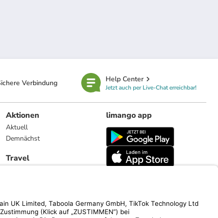
Help Center
ichere Verbindung
Jetzt auch per Live-Chat erreichbar!
Aktionen
limango app
Aktuell
Demnächst
Travel
Reiseangebote