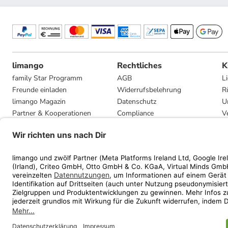
limango
Rechtliches
K
family Star Programm
AGB
L
Freunde einladen
Widerrufsbelehrung
R
limango Magazin
Datenschutz
U
Partner & Kooperationen
Compliance
V
Jobs
Impressum
G
Presse
Privatsphäre-Einstellungen
Mediadaten
Geschenkgutscheinbedingungen
* Streichpreise entsprec
ᵃ Die jeweils aktuellen