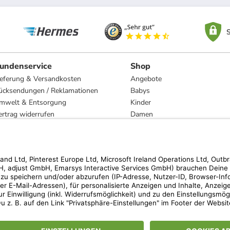
S
undenservice
Shop
ieferung & Versandkosten
Angebote
ücksendungen / Reklamationen
Babys
mwelt & Entsorgung
Kinder
ertrag widerrufen
Damen
esetzliche Gewährleistung und Reparatur
Herren
Wohnen
Trachten
Marken
hen der unverbindlichen Preisempfehlung des Herstellers. Prozentangaben beziehen s
 Teilnahmebedingungen unserer Freunde-werben-Freunde-Aktionen findest Du unter