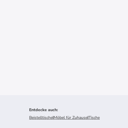
Entdecke auch
:
Beistelltische
|
Möbel für Zuhause
|
Tische