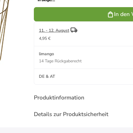
in Beige/
Gold - (H)41
x Ø 40 cm
In den
11. - 12. August
4,95 €
limango
14 Tage Rückgaberecht
DE & AT
Produktinformation
Details zur Produktsicherheit