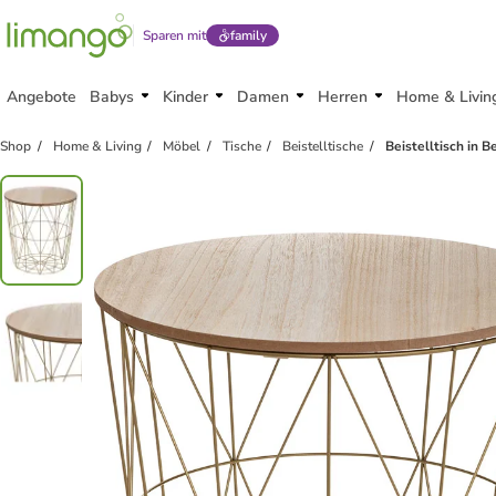
Sparen mit
family
Angebote
Babys
Kinder
Damen
Herren
Home & Livin
Shop
Home & Living
Möbel
Tische
Beistelltische
Beistelltisch in B