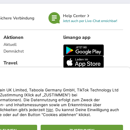
Help Center
ichere Verbindung
Jetzt auch per Live-Chat erreichbar!
Aktionen
limango app
Aktuell
Demnächst
Travel
Reiseangebote
limango.nl
limango.pl
ich auf den Streichpreis.
www.limango.de/einladen