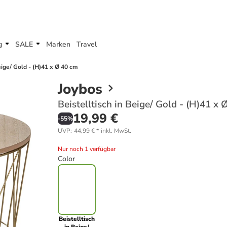
g
SALE
Marken
Travel
eige/ Gold - (H)41 x Ø 40 cm
Joybos
Beistelltisch in Beige/ Gold - (H)41 x
19,99 €
-
55
%
UVP
:
44,99 €
*
inkl. MwSt.
Nur noch 1 verfügbar
Color
Beistelltisch