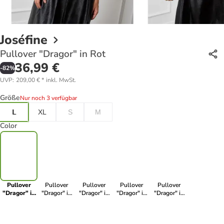
Joséfine
Pullover "Dragor" in Rot
36,99 €
-
82
%
UVP
:
209,00 €
*
inkl. MwSt.
Größe
Nur noch 3 verfügbar
L
XL
S
M
Color
Pullover
Pullover
Pullover
Pullover
Pullover
"Dragor" in
"Dragor" in
"Dragor" in
"Dragor" in
"Dragor" in
Rot
Hellgrau
Taupe
Lachs
Grau