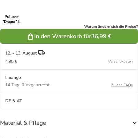
Pullover
"Dragor" in
Dunkelgrün
Warum ändern sich die Preise?
In den Warenkorb für
36,99 €
12. - 13. August
4,95 €
Versandkosten
limango
14 Tage Rückgaberecht
Zu den FAQs
DE & AT
Material & Pflege