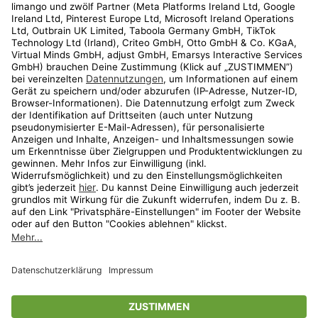
Kundenservice
Shop
Aktionen
Travel
limango.nl
limango.pl