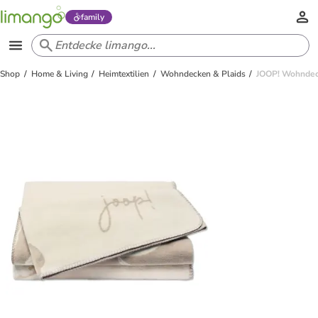
family
Shop
Home & Living
Heimtextilien
Wohndecken & Plaids
JOOP! Wohndeck