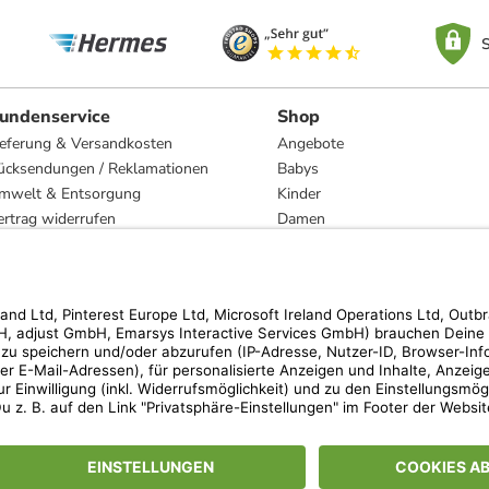
S
undenservice
Shop
ieferung & Versandkosten
Angebote
ücksendungen / Reklamationen
Babys
mwelt & Entsorgung
Kinder
ertrag widerrufen
Damen
esetzliche Gewährleistung und Reparatur
Herren
Wohnen
Trachten
Marken
hen der unverbindlichen Preisempfehlung des Herstellers. Prozentangaben beziehen s
 Teilnahmebedingungen unserer Freunde-werben-Freunde-Aktionen findest Du unter
lt nur für von limango versandte Ware (nicht für von Partnern versandte Ware und Tra