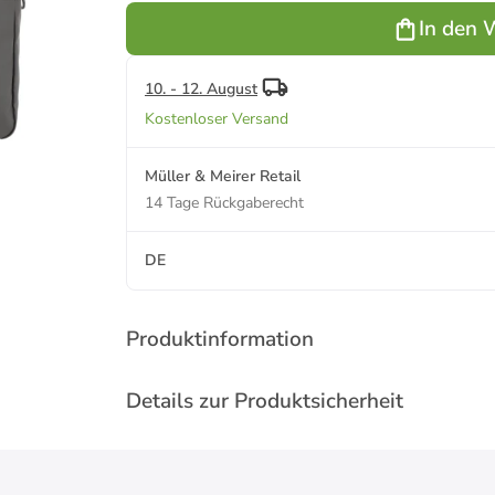
Schwarz
Blau 40,00 x
In den 
40,00 x 29,00
29,00 x 10,00
x 10,00 cm'
cm'
10. - 12. August
Kostenloser Versand
Müller & Meirer Retail
14 Tage Rückgaberecht
DE
Produktinformation
Details zur Produktsicherheit