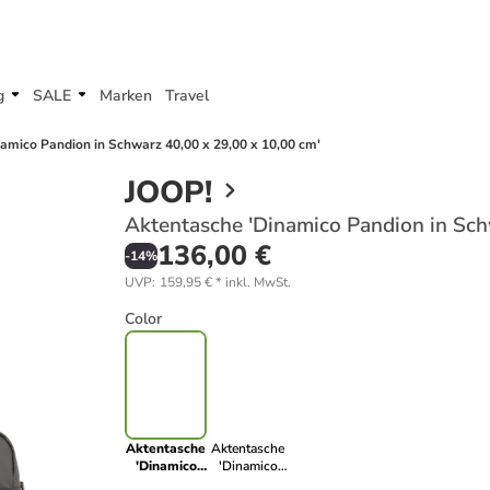
g
SALE
Marken
Travel
amico Pandion in Schwarz 40,00 x 29,00 x 10,00 cm'
JOOP!
Aktentasche 'Dinamico Pandion in Sch
136,00 €
-
14
%
UVP
:
159,95 €
*
inkl. MwSt.
Color
Aktentasche
Aktentasche
'Dinamico
'Dinamico
Pandion in
Pandion in