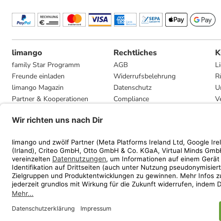
limango
Rechtliches
K
family Star Programm
AGB
L
Freunde einladen
Widerrufsbelehrung
R
limango Magazin
Datenschutz
U
Partner & Kooperationen
Compliance
V
Jobs
Impressum
G
Presse
Privatsphäre-Einstellungen
Mediadaten
Geschenkgutscheinbedingungen
* Streichpreise entsprec
ᵃ Die jeweils aktuellen
ᵇ Gi