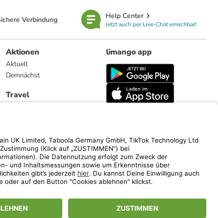
Help Center
ichere Verbindung
Jetzt auch per Live-Chat erreichbar!
Aktionen
limango app
Aktuell
Demnächst
Travel
Reiseangebote
limango.nl
limango.pl
ich auf den Streichpreis.
www.limango.de/einladen
vel).