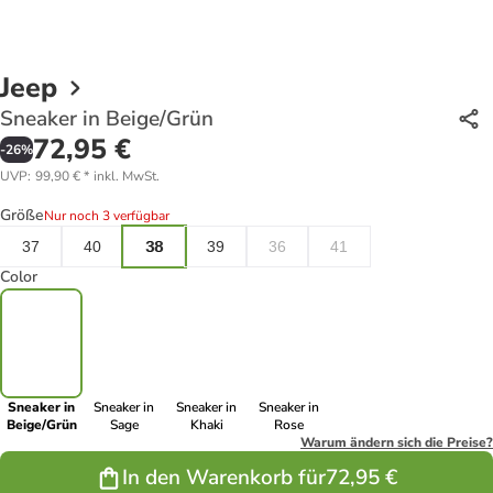
Jeep
Sneaker in Beige/Grün
72,95 €
-
26
%
UVP
:
99,90 €
*
inkl. MwSt.
Größe
Nur noch 3 verfügbar
37
40
38
39
36
41
Color
Sneaker in
Sneaker in
Sneaker in
Sneaker in
Beige/Grün
Sage
Khaki
Rose
Warum ändern sich die Preise?
In den Warenkorb für
72,95 €