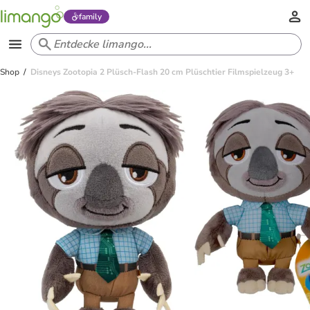
family
Shop
Disneys Zootopia 2 Plüsch-Flash 20 cm Plüschtier Filmspielzeug 3+