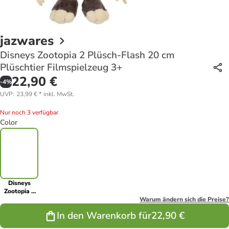
jazwares
Disneys Zootopia 2 Plüsch-Flash 20 cm
Plüschtier Filmspielzeug 3+
22,90 €
-
4
%
UVP
:
23,99 €
*
inkl. MwSt.
Nur noch 3 verfügbar
Color
Disneys
Zootopia 2
Plüsch-Flash
Warum ändern sich die Preise?
20 cm
In den Warenkorb für
22,90 €
Plüschtier
Filmspielzeug