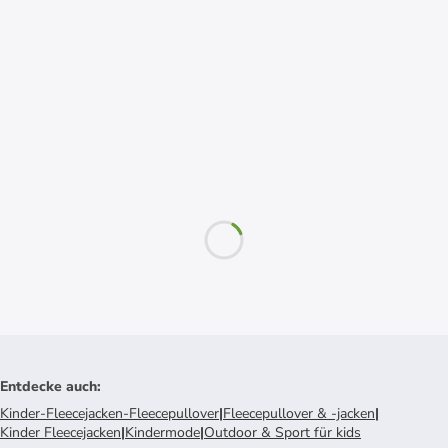
Entdecke auch
:
Kinder-Fleecejacken-Fleecepullover
|
Fleecepullover & -jacken
|
Kinder Fleecejacken
|
Kindermode
|
Outdoor & Sport für kids