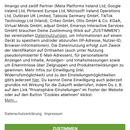
Rechtliches
Kundenservice
Shop
Aktionen
Travel
limango.nl
limango.pl