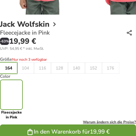
Jack Wolfskin
Fleecejacke in Pink
19,99 €
-
63
%
UVP
:
54,95 €
*
inkl. MwSt.
Größe
Nur noch 3 verfügbar
164
104
116
128
140
152
176
Color
Fleecejacke
in Pink
Warum ändern sich die Preise?
In den Warenkorb für
19,99 €