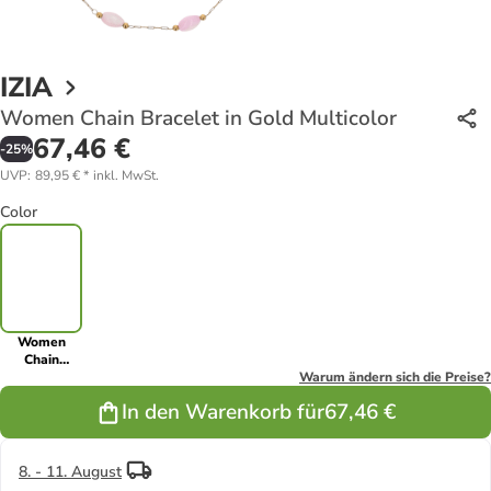
IZIA
Women Chain Bracelet in Gold Multicolor
67,46 €
-
25
%
UVP
:
89,95 €
*
inkl. MwSt.
Color
Women
Chain
Bracelet in
Warum ändern sich die Preise?
Gold
In den Warenkorb für
67,46 €
Multicolor
8. - 11. August