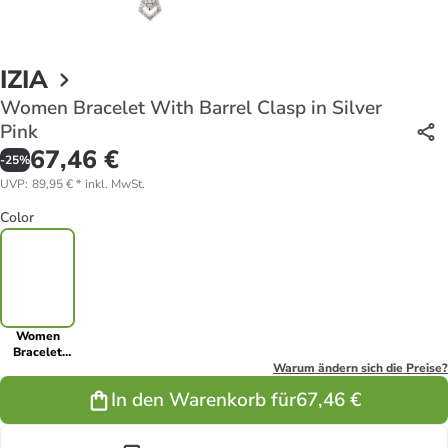
IZIA
Women Bracelet With Barrel Clasp in Silver
Pink
67,46 €
-
25
%
UVP
:
89,95 €
*
inkl. MwSt.
Color
Women
Bracelet
With Barrel
Warum ändern sich die Preise?
Clasp in
In den Warenkorb für
67,46 €
Silver Pink