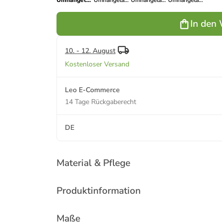
Umhängetasche
Umhängetasche
Umhängetasche
Umhängetasche
in Aqua
in Beige
in Gelb
in Schwarz
In den
10. - 12. August
Kostenloser Versand
Leo E-Commerce
14 Tage Rückgaberecht
DE
Material & Pflege
Produktinformation
Maße