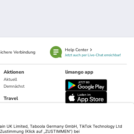
Help Center
ichere Verbindung
Jetzt auch per Live-Chat erreichbar!
Aktionen
limango app
Aktuell
Demnächst
Travel
Reiseangebote