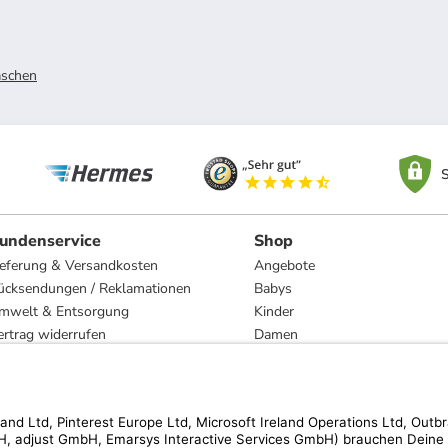
schen
S
undenservice
Shop
ieferung & Versandkosten
Angebote
ücksendungen / Reklamationen
Babys
mwelt & Entsorgung
Kinder
ertrag widerrufen
Damen
esetzliche Gewährleistung und Reparatur
Herren
Wohnen
Trachten
Marken