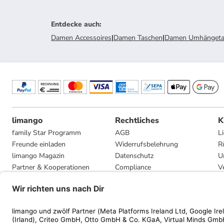
Entdecke auch
:
Damen Accessoires
|
Damen Taschen
|
Damen Umhängeta
limango
Rechtliches
K
family Star Programm
AGB
L
Freunde einladen
Widerrufsbelehrung
R
limango Magazin
Datenschutz
U
Partner & Kooperationen
Compliance
V
Jobs
Impressum
G
Presse
Privatsphäre-Einstellungen
Mediadaten
Geschenkgutscheinbedingungen