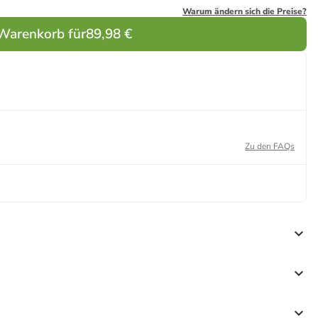
Warum ändern sich die Preise?
 Warenkorb für
89,98 €
Zu den FAQs