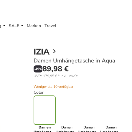
g
SALE
Marken
Travel
IZIA
Damen Umhängetasche in Aqua
89,98 €
-
49
%
UVP
:
179,95 €
*
inkl. MwSt.
Weniger als 10 verfügbar
Color
Damen
Damen
Damen
Damen