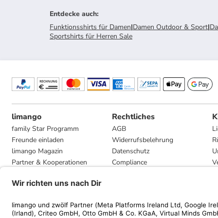
Entdecke auch
:
Funktionsshirts für Damen
|
Damen Outdoor & Sport
|
Da
Sportshirts für Herren Sale
limango
Rechtliches
K
family Star Programm
AGB
L
Freunde einladen
Widerrufsbelehrung
R
limango Magazin
Datenschutz
U
Partner & Kooperationen
Compliance
V
Jobs
Impressum
G
Presse
Privatsphäre-Einstellungen
Mediadaten
Geschenkgutscheinbedingungen