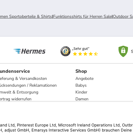
men Sportoberteile & Shirts
|
Funktionsshirts für Herren Sale
|
Outdoor Sp
S
undenservice
Shop
ieferung & Versandkosten
Angebote
ücksendungen / Reklamationen
Babys
mwelt & Entsorgung
Kinder
ertrag widerrufen
Damen
esetzliche Gewährleistung und Reparatur
Herren
Wohnen
Trachten
Marken