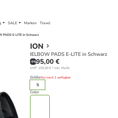
g
SALE
Marken
Travel
 PADS E-LITE in Schwarz
ION
IELBOW PADS E-LITE in Schwarz
95,00 €
-
5
%
UVP
:
100,00 €
*
inkl. MwSt.
Größe
Nur noch 1 verfügbar
S
Color