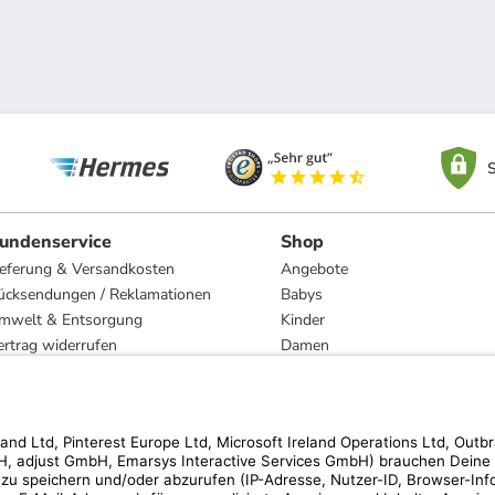
S
undenservice
Shop
ieferung & Versandkosten
Angebote
ücksendungen / Reklamationen
Babys
mwelt & Entsorgung
Kinder
ertrag widerrufen
Damen
esetzliche Gewährleistung und Reparatur
Herren
Wohnen
Trachten
Marken