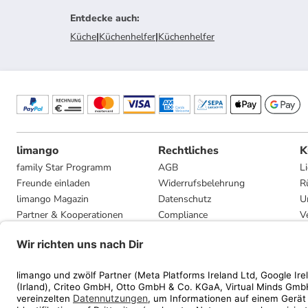
Entdecke auch
:
Küche
|
Küchenhelfer
|
Küchenhelfer
limango
Rechtliches
K
family Star Programm
AGB
L
Freunde einladen
Widerrufsbelehrung
R
limango Magazin
Datenschutz
U
Partner & Kooperationen
Compliance
V
Jobs
Impressum
G
Presse
Privatsphäre-Einstellungen
Mediadaten
Geschenkgutscheinbedingungen