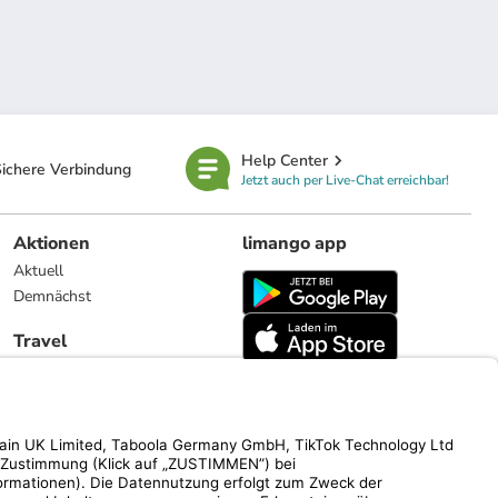
Help Center
ichere Verbindung
Jetzt auch per Live-Chat erreichbar!
Aktionen
limango app
Aktuell
Demnächst
Travel
Reiseangebote