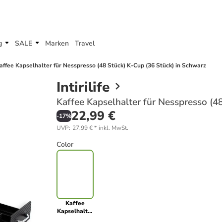
g
SALE
Marken
Travel
affee Kapselhalter für Nesspresso (48 Stück) K-Cup (36 Stück) in Schwarz
Intirilife
Kaffee Kapselhalter für Nesspresso (4
22,99 €
-
17
%
UVP
:
27,99 €
*
inkl. MwSt.
Color
Kaffee
Kapselhalter
für