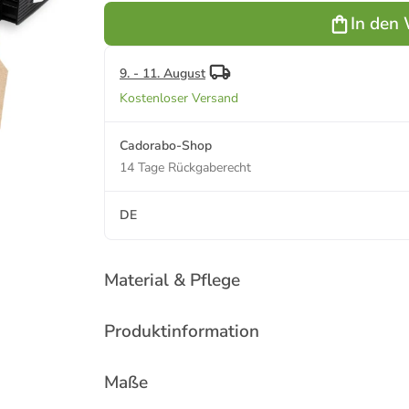
Nesspresso
In den
(48 Stück)
K-Cup (36
Stück) in
Schwarz
9. - 11. August
Kostenloser Versand
Cadorabo-Shop
14 Tage Rückgaberecht
DE
Material & Pflege
Produktinformation
Maße