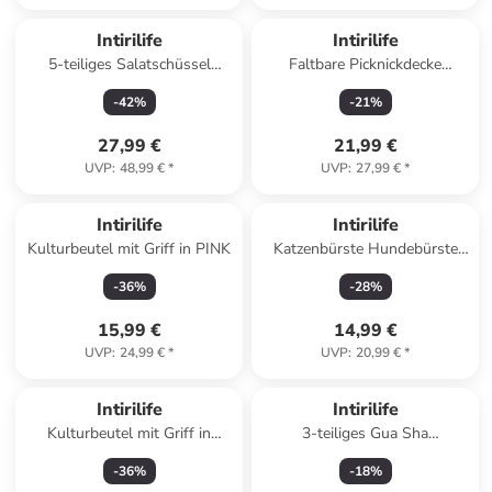
Intirilife
Intirilife
5-teiliges Salatschüssel
Faltbare Picknickdecke
Rührschüssel Set in Silber
Outdoor Decke in 199 x 145
-
42
%
-
21
%
cm Flamingo Design
27,99 €
21,99 €
UVP
:
48,99 €
*
UVP
:
27,99 €
*
Intirilife
Intirilife
Kulturbeutel mit Griff in PINK
Katzenbürste Hundebürste
Fellbürste selbstreinigend in
-
36
%
-
28
%
Blau Weiß
15,99 €
14,99 €
UVP
:
24,99 €
*
UVP
:
20,99 €
*
Intirilife
Intirilife
Kulturbeutel mit Griff in
3-teiliges Gua Sha
SCHWARZ
Gesichtsmassage Set in Rosa
-
36
%
-
18
%