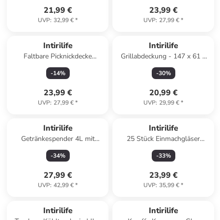
21,99 €
23,99 €
UVP
:
32,99 €
*
UVP
:
27,99 €
*
Intirilife
Intirilife
Faltbare Picknickdecke
Grillabdeckung - 147 x 61 x
Outdoor Decke in 199 x 190
117 cm in Schwarz
-
14
%
-
30
%
Flamingo Design
23,99 €
20,99 €
UVP
:
27,99 €
*
UVP
:
29,99 €
*
Intirilife
Intirilife
Getränkespender 4L mit
25 Stück Einmachgläser
Zapfhahn in Glas Klar - mit
Vorratsgläser
-
34
%
-
33
%
Gestell
Marmeladenglas mit Deckel in
Rot
27,99 €
23,99 €
UVP
:
42,99 €
*
UVP
:
35,99 €
*
Intirilife
Intirilife