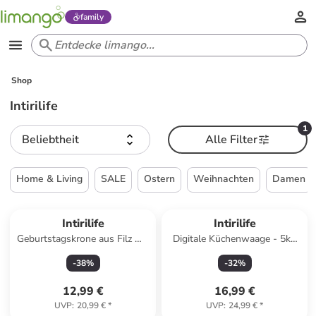
family
Shop
Intirilife
1
Beliebtheit
Alle Filter
Home & Living
SALE
Ostern
Weihnachten
Damen
Intirilife
Intirilife
Geburtstagskrone aus Filz mit
Digitale Küchenwaage - 5kg
austauschbaren Nummern 0 -
Elektronische Waage in ROSÉ
-
38
%
-
32
%
9 in Blau - Grau
GOLD
12,99 €
16,99 €
UVP
:
20,99 €
*
UVP
:
24,99 €
*