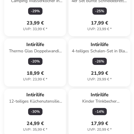
Camping Wasserkocher in
4er Set bunte Schneidebretter
Schwarz
in Bunt
-
29
%
-
25
%
23,99 €
17,99 €
UVP
:
33,99 €
*
UVP
:
23,99 €
*
Intirilife
Intirilife
Thermo Glas Doppelwandig
4-teiliges Schalen-Set in Blau
Katze 200ml in 1x Rosa
und Weiß
-
20
%
-
26
%
18,99 €
21,99 €
UVP
:
23,99 €
*
UVP
:
29,99 €
*
Intirilife
Intirilife
12-teiliges Küchenutensilien
Kinder Trinkbecher
Set mit Zange Schneebesen in
transparent mit Deckel in Dino
-
30
%
-
14
%
Mint Grün
Design
24,99 €
17,99 €
UVP
:
35,99 €
*
UVP
:
20,99 €
*