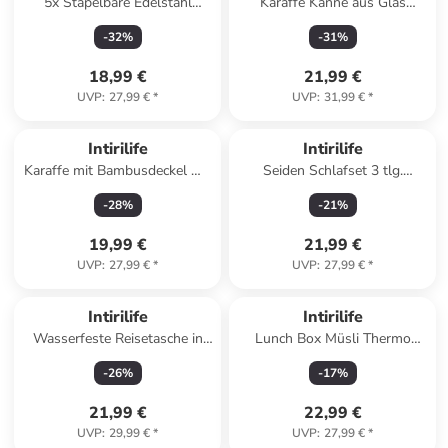
5x Stapelbare Edelstahl
Karaffe Kanne aus Glas
Becher in In 170 ml
Wasser Krug in 1.7 Liter
-
32
%
-
31
%
Amber
18,99 €
21,99 €
UVP
:
27,99 €
*
UVP
:
31,99 €
*
Intirilife
Intirilife
Karaffe mit Bambusdeckel mit
Seiden Schlafset 3 tlg.
1.3L mit Deckel in KLAR
Schlafmaske, Kissenüberzug ,
-
28
%
-
21
%
Haarband in Satin in Rosa
19,99 €
21,99 €
UVP
:
27,99 €
*
UVP
:
27,99 €
*
Intirilife
Intirilife
Wasserfeste Reisetasche in
Lunch Box Müsli Thermo
GRAU
Becher mit Deckel Schlaufe
-
26
%
-
17
%
Löffel 270/370 ml in Blau
21,99 €
22,99 €
UVP
:
29,99 €
*
UVP
:
27,99 €
*