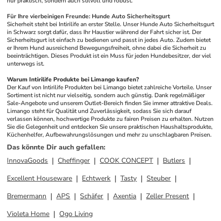
nur praktisch, sondern auch stilvoll und robust.
Für Ihre vierbeinigen Freunde: Hunde Auto Sicherheitsgurt
Sicherheit steht bei Intirilife an erster Stelle. Unser Hunde Auto Sicherheitsgurt 
in Schwarz sorgt dafür, dass Ihr Haustier während der Fahrt sicher ist. Der 
Sicherheitsgurt ist einfach zu bedienen und passt in jedes Auto. Zudem bietet 
er Ihrem Hund ausreichend Bewegungsfreiheit, ohne dabei die Sicherheit zu 
beeinträchtigen. Dieses Produkt ist ein Muss für jeden Hundebesitzer, der viel 
unterwegs ist.
Warum Intirilife Produkte bei Limango kaufen?
Der Kauf von Intirilife Produkten bei Limango bietet zahlreiche Vorteile. Unser 
Sortiment ist nicht nur vielseitig, sondern auch günstig. Dank regelmäßiger 
Sale-Angebote und unserem Outlet-Bereich finden Sie immer attraktive Deals. 
Limango steht für Qualität und Zuverlässigkeit, sodass Sie sich darauf 
verlassen können, hochwertige Produkte zu fairen Preisen zu erhalten. Nutzen 
Sie die Gelegenheit und entdecken Sie unsere praktischen Haushaltsprodukte, 
Küchenhelfer, Aufbewahrungslösungen und mehr zu unschlagbaren Preisen.
Das könnte Dir auch gefallen
:
InnovaGoods
Cheffinger
COOK CONCEPT
Butlers
Excellent Houseware
Echtwerk
Tasty
Steuber
Bremermann
APS
Schäfer
Axentia
Zeller Present
Violeta Home
Ogo Living