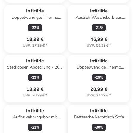
Intirilife
Intirilife
Doppelwandiges Thermo
Auszieh Wäschekorb aus
Gläser Set 150ml Teeglas
Bambus Wäschesammler in
-
32
%
-
21
%
Kaffeeglas in 2x Transparent
Weiß Bambus
18,99 €
46,99 €
UVP
:
27,99 €
*
UVP
:
59,99 €
*
Intirilife
Intirilife
Steckdosen Abdeckung - 20er
Doppelwandige Thermo
Set in WEISS
Flasche mit Sieb in 400 - 500
-
33
%
-
25
%
ml in KLAR
13,99 €
20,99 €
UVP
:
20,99 €
*
UVP
:
27,99 €
*
Intirilife
Intirilife
Aufbewahrungsbox mit
Betttasche Nachttisch Sofa
Deckel Kinder kompatibel mit
Tasche Filz - 41 / 29 x 11.3 x
-
21
%
-
30
%
Kallax Regalen in Tiger
19.5cm in Dunkel Grau