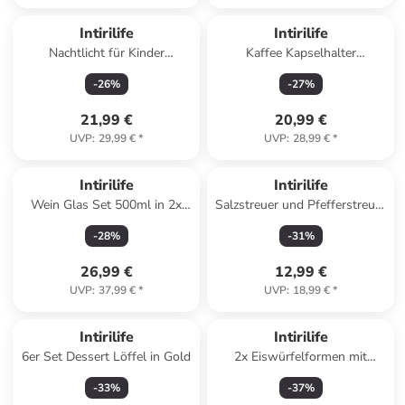
Intirilife
Intirilife
Nachtlicht für Kinder
Kaffee Kapselhalter
Nachtleuchte Deko Aufladbar
kompatibel mit Dolce Gusto
-
26
%
-
27
%
mit Kabel Nachtlampe in Rosa
Kapseln (24 Stück) in Schwarz
21,99 €
20,99 €
UVP
:
29,99 €
*
UVP
:
28,99 €
*
Intirilife
Intirilife
Wein Glas Set 500ml in 2x
Salzstreuer und Pfefferstreuer
500ml Schwarz
Herzform Mr & Mrs Aufschrift
-
28
%
-
31
%
in Schwarz - Weiß
26,99 €
12,99 €
UVP
:
37,99 €
*
UVP
:
18,99 €
*
Intirilife
Intirilife
6er Set Dessert Löffel in Gold
2x Eiswürfelformen mit
Deckel in PINK
-
33
%
-
37
%