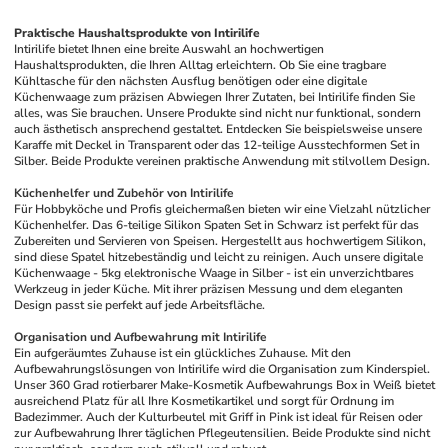
Praktische Haushaltsprodukte von Intirilife
Intirilife bietet Ihnen eine breite Auswahl an hochwertigen 
Haushaltsprodukten, die Ihren Alltag erleichtern. Ob Sie eine tragbare 
Kühltasche für den nächsten Ausflug benötigen oder eine digitale 
Küchenwaage zum präzisen Abwiegen Ihrer Zutaten, bei Intirilife finden Sie 
alles, was Sie brauchen. Unsere Produkte sind nicht nur funktional, sondern 
auch ästhetisch ansprechend gestaltet. Entdecken Sie beispielsweise unsere 
Karaffe mit Deckel in Transparent oder das 12-teilige Ausstechformen Set in 
Silber. Beide Produkte vereinen praktische Anwendung mit stilvollem Design.
Küchenhelfer und Zubehör von Intirilife
Für Hobbyköche und Profis gleichermaßen bieten wir eine Vielzahl nützlicher 
Küchenhelfer. Das 6-teilige Silikon Spaten Set in Schwarz ist perfekt für das 
Zubereiten und Servieren von Speisen. Hergestellt aus hochwertigem Silikon, 
sind diese Spatel hitzebeständig und leicht zu reinigen. Auch unsere digitale 
Küchenwaage - 5kg elektronische Waage in Silber - ist ein unverzichtbares 
Werkzeug in jeder Küche. Mit ihrer präzisen Messung und dem eleganten 
Design passt sie perfekt auf jede Arbeitsfläche.
Organisation und Aufbewahrung mit Intirilife
Ein aufgeräumtes Zuhause ist ein glückliches Zuhause. Mit den 
Aufbewahrungslösungen von Intirilife wird die Organisation zum Kinderspiel. 
Unser 360 Grad rotierbarer Make-Kosmetik Aufbewahrungs Box in Weiß bietet 
ausreichend Platz für all Ihre Kosmetikartikel und sorgt für Ordnung im 
Badezimmer. Auch der Kulturbeutel mit Griff in Pink ist ideal für Reisen oder 
zur Aufbewahrung Ihrer täglichen Pflegeutensilien. Beide Produkte sind nicht 