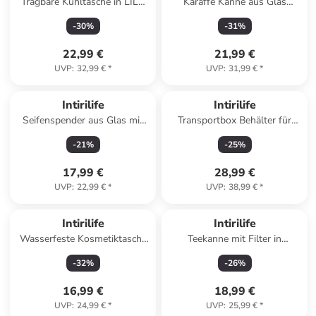
Tragbare Kühltasche in LILA
Karaffe Kanne aus Glas
mit 15 Liter
Wasser Krug in 1.7 Liter Grau
-
30
%
-
31
%
22,99 €
21,99 €
UVP
:
32,99 €
*
UVP
:
31,99 €
*
Intirilife
Intirilife
Seifenspender aus Glas mit
Transportbox Behälter für
Karo Muster
Kuchen und Cupcakes 36.1 x
-
21
%
-
25
%
Handseifenspender 310ml in
26.1 x 21.2 cm in Weiß
Hell Rosa
17,99 €
28,99 €
UVP
:
22,99 €
*
UVP
:
38,99 €
*
Intirilife
Intirilife
Wasserfeste Kosmetiktasche
Teekanne mit Filter in
in APRICOT ROSA
TRANSPARENT 650 ml
-
32
%
-
26
%
16,99 €
18,99 €
UVP
:
24,99 €
*
UVP
:
25,99 €
*