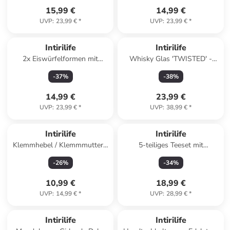
15,99 €
14,99 €
UVP
:
23,99 €
*
UVP
:
23,99 €
*
Intirilife
Intirilife
2x Eiswürfelformen mit
Whisky Glas 'TWISTED' -
Deckel in LILA
Whiskey Kristallglas in 4x
-
37
%
-
38
%
Transparentes Glas
14,99 €
23,99 €
UVP
:
23,99 €
*
UVP
:
38,99 €
*
Intirilife
Intirilife
Klemmhebel / Klemmmutter -
5-teiliges Teeset mit
Klemmmutter in Schwarz -
Aufgussvorrichtungen in
-
26
%
-
34
%
Größe M8x25mm
Silber
10,99 €
18,99 €
UVP
:
14,99 €
*
UVP
:
28,99 €
*
Intirilife
Intirilife