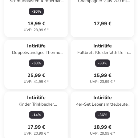
Schmuckkasten 4 rotierbare
Champagner Glas 200 ml
Ebenen Schatulle Etui
Sekt Prosecco Gläser in
-
20
%
Kästchen 10 x 11 cm in Weiß
Transparent - Gold
18,99 €
17,99 €
UVP
:
23,99 €
*
Intirilife
Intirilife
Doppelwandiges Thermo
Faltbrett Kleiderfalthilfe in
Gläser Set Teeglas Kaffeeglas
Weiß
-
38
%
-
33
%
in 5x 400 - 500ml in KLAR
25,99 €
15,99 €
UVP
:
41,99 €
*
UVP
:
23,99 €
*
Intirilife
Intirilife
Kinder Trinkbecher
4er-Set Lebensmittelbeutel
transparent mit Deckel in Wal
1L in Transparent
-
14
%
-
36
%
Design
17,99 €
18,99 €
UVP
:
20,99 €
*
UVP
:
29,99 €
*