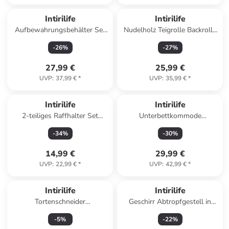
Intirilife
Intirilife
Aufbewahrungsbehälter Set
Nudelholz Teigrolle Backrolle
aus Glas 4-teiliges Set
Wellholz in Marmor Weiß
-
26
%
-
27
%
Vorratsgläser in Transparent
27,99 €
25,99 €
UVP
:
37,99 €
*
UVP
:
35,99 €
*
Intirilife
Intirilife
2-teiliges Raffhalter Set
Unterbettkommode
Gardinenklammer in Schwarz
Kleideraufbewahrung
-
34
%
-
30
%
Organizer in Grau
14,99 €
29,99 €
UVP
:
22,99 €
*
UVP
:
42,99 €
*
Intirilife
Intirilife
Tortenschneider
Geschirr Abtropfgestell in
Kuchenschneider in Silber
Schwarz
-
5
%
-
22
%