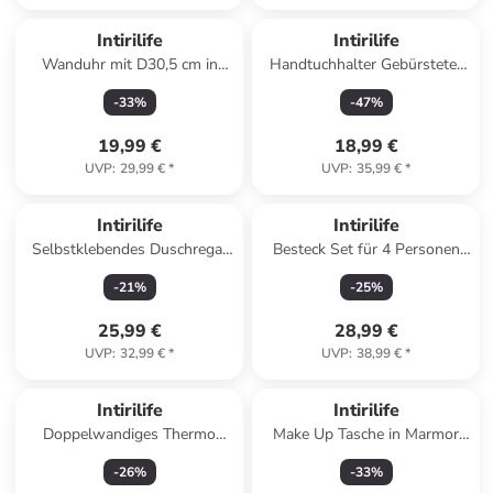
Intirilife
Intirilife
Wanduhr mit D30,5 cm in
Handtuchhalter Gebürsteter
Rosé Gold-Weiß
Edelstahl in Silber - Poliert -
-
33
%
-
47
%
60 cm
19,99 €
18,99 €
UVP
:
29,99 €
*
UVP
:
35,99 €
*
Intirilife
Intirilife
Selbstklebendes Duschregal
Besteck Set für 4 Personen
Duschablage Duschkorb 23 x
(20-tlg.) in Gold
-
21
%
-
25
%
10 x 8 cm in Silber
25,99 €
28,99 €
UVP
:
32,99 €
*
UVP
:
38,99 €
*
Intirilife
Intirilife
Doppelwandiges Thermo
Make Up Tasche in Marmor
Gläser Set Teeglas Kaffeeglas
Optik in Gau - Weiß
-
26
%
-
33
%
in 2x 400 - 500ml in KLAR