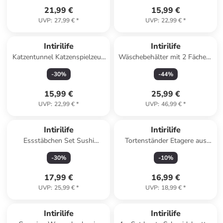
21,99 €
15,99 €
UVP
:
27,99 €
*
UVP
:
22,99 €
*
Intirilife
Intirilife
Katzentunnel Katzenspielzeug
Wäschebehälter mit 2 Fächern
Spielzeug Tunnel 120 cm
in CREME BRAUN
-
30
%
-
44
%
Länge in Regenbogenfarben
15,99 €
25,99 €
UVP
:
22,99 €
*
UVP
:
46,99 €
*
Intirilife
Intirilife
Essstäbchen Set Sushi
Tortenständer Etagere aus
Essstäbchen in Schwarz -
Karton in Lila
-
30
%
-
10
%
Blau
17,99 €
16,99 €
UVP
:
25,99 €
*
UVP
:
18,99 €
*
Intirilife
Intirilife