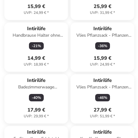
15,99 €
25,99 €
UVP
:
24,99 €
*
UVP
:
31,99 €
*
Intirilife
Intirilife
Handbrause Halter ohne
Vlies Pflanzsack - Pflanzen
Bohren in Silber
Übertopf in 2x Schwarz - 20L
-
21
%
-
36
%
- 30x25cm
14,99 €
15,99 €
UVP
:
18,99 €
*
UVP
:
24,99 €
*
Intirilife
Intirilife
Badezimmerwaage
Vlies Pflanzsack - Pflanzen
Körperwaage - 26 x 26 cm in
Übertopf in 10x Schwarz -
-
40
%
-
46
%
Schwarz
20L - 30x25cm
17,99 €
27,99 €
UVP
:
29,99 €
*
UVP
:
51,99 €
*
Intirilife
Intirilife