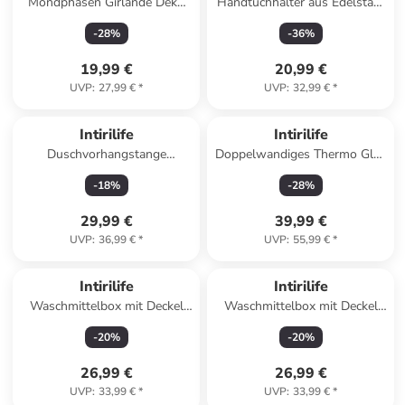
Mondphasen Girlande Deko
Handtuchhalter aus Edelstahl
Kette aus Metall 114 x 28 cm
zum Kleben und Bohren
-
28
%
-
36
%
in Gold
40x10x6 cm in Silber
19,99 €
20,99 €
UVP
:
27,99 €
*
UVP
:
32,99 €
*
Intirilife
Intirilife
Duschvorhangstange
Doppelwandiges Thermo Glas
Teleskopstange Ausziehbar
Isoliert Teeglas Kaffeeglas in
-
18
%
-
28
%
Edelstahl in 150 - 283 cm in
6x 190 ml Transparent
SILBER
29,99 €
39,99 €
UVP
:
36,99 €
*
UVP
:
55,99 €
*
Intirilife
Intirilife
Waschmittelbox mit Deckel
Waschmittelbox mit Deckel
und Dosierlöffel 1. 8Liter in
und Dosierlöffel 1. 8Liter in
-
20
%
-
20
%
Weiß Rosa
Rosa Weiß
26,99 €
26,99 €
UVP
:
33,99 €
*
UVP
:
33,99 €
*