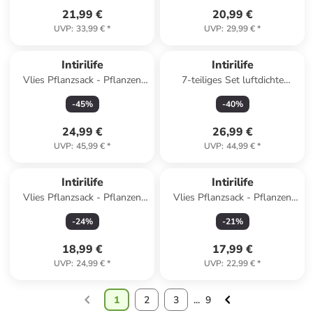
21,99 €
20,99 €
UVP
:
33,99 €
*
UVP
:
29,99 €
*
Intirilife
Intirilife
Vlies Pflanzsack - Pflanzen
7-teiliges Set luftdichte
Übertopf in 10x Schwarz -
Lebensmittelbehälter in
-
45
%
-
40
%
11L - 25x22cm
Schwarz
24,99 €
26,99 €
UVP
:
45,99 €
*
UVP
:
44,99 €
*
Intirilife
Intirilife
Vlies Pflanzsack - Pflanzen
Vlies Pflanzsack - Pflanzen
Übertopf in 2x Schwarz - 11L
Übertopf in 2x Schwarz - 26L
-
24
%
-
21
%
- 25x22cm
- 35x30cm
18,99 €
17,99 €
UVP
:
24,99 €
*
UVP
:
22,99 €
*
1
2
3
...
9