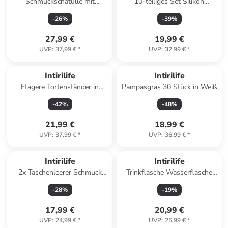
Schmuckschatulle mit
10-teiliges Set Silikon
Spieluhr Musikschmuckdose
Backformen mit Spatel in
-
26
%
-
39
%
Schmuckkästchen in Einhorn
Bunt
27,99 €
19,99 €
UVP
:
37,99 €
*
UVP
:
32,99 €
*
Intirilife
Intirilife
Etagere Tortenständer in
Pampasgras 30 Stück in Weiß
WEIß
-
42
%
-
48
%
21,99 €
18,99 €
UVP
:
37,99 €
*
UVP
:
36,99 €
*
Intirilife
Intirilife
2x Taschenleerer Schmuck
Trinkflasche Wasserflasche
Schlüselablage Kunstleder in
mit Heilsteinen in Amethyst
-
28
%
-
19
%
Grau
17,99 €
20,99 €
UVP
:
24,99 €
*
UVP
:
25,99 €
*