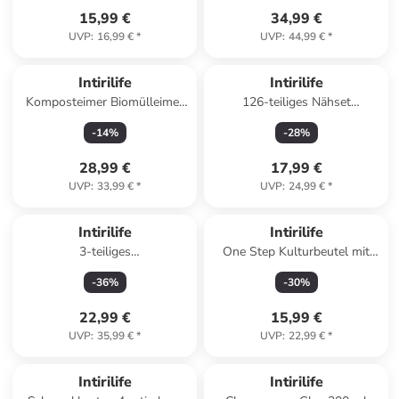
15,99 €
34,99 €
UVP
:
16,99 €
*
UVP
:
44,99 €
*
Intirilife
Intirilife
Komposteimer Biomülleimer
126-teiliges Nähset
in Weiß
Nähzubehör in Schwarz
-
14
%
-
28
%
28,99 €
17,99 €
UVP
:
33,99 €
*
UVP
:
24,99 €
*
Intirilife
Intirilife
3-teiliges
One Step Kulturbeutel mit
Aufbewahrungskorb Set Deko
Kordel in GRÜN ROSA
-
36
%
-
30
%
Organizer in Rosa
FLAMINGO
22,99 €
15,99 €
UVP
:
35,99 €
*
UVP
:
22,99 €
*
Intirilife
Intirilife