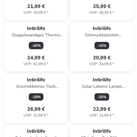
21,99 €
25,99 €
UVP
:
29,99 €
*
UVP
:
38,99 €
*
Intirilife
Intirilife
Doppelwandiges Thermo
Schmuckkästchen
Gläser Set 200ml Teeglas
Schmuckschatulle mit 3
-
40
%
-
16
%
Kaffeeglas in 4x Transparent
Schubladen 23.5 x 15 x 10.5
cm in Grau
24,99 €
20,99 €
UVP
:
41,99 €
*
UVP
:
24,99 €
*
Intirilife
Intirilife
Kosmetikeimer Tisch
Solar Laterne Lampe
Mülleimer Bambus-Optik in
Gartenleuchte in Schwarz
-
18
%
-
30
%
22.2 x 36.4 cm
26,99 €
22,99 €
UVP
:
32,99 €
*
UVP
:
32,99 €
*
Intirilife
Intirilife