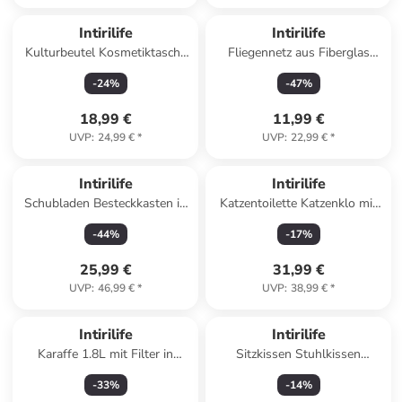
Intirilife
Intirilife
Kulturbeutel Kosmetiktasche
Fliegennetz aus Fiberglas
in PINK
Meterware Maschenweite
-
24
%
-
47
%
1,2mm in Grau - Breite 150cm
18,99 €
11,99 €
UVP
:
24,99 €
*
UVP
:
22,99 €
*
Intirilife
Intirilife
Schubladen Besteckkasten in
Katzentoilette Katzenklo mit
Bambus
Deckel Schaufel 51 x 37.5 x
-
44
%
-
17
%
34.5cm in Grau Weiß
25,99 €
31,99 €
UVP
:
46,99 €
*
UVP
:
38,99 €
*
Intirilife
Intirilife
Karaffe 1.8L mit Filter in
Sitzkissen Stuhlkissen
Transparent
Dekokissen 4er Set aus Filz
-
33
%
-
14
%
31.5 x 2.5 cm in Grau