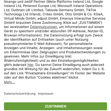
Kundenservice
Shop
Aktionen
Travel
limango.nl
limango.pl