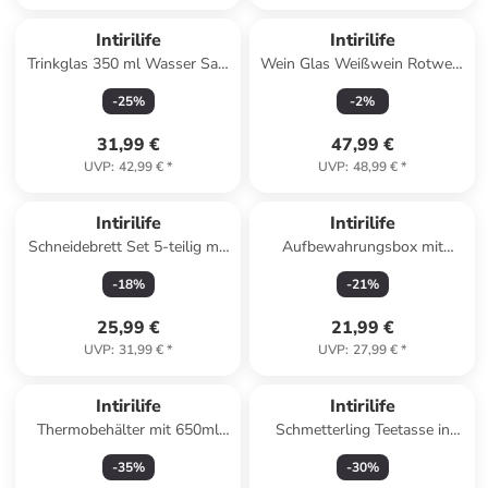
Intirilife
Intirilife
Trinkglas 350 ml Wasser Saft
Wein Glas Weißwein Rotwein
Gläser in 4x 350 ml
440ml in 6x 440ml
-
25
%
-
2
%
Transparent
Regenbogen Schimmer
31,99 €
47,99 €
UVP
:
42,99 €
*
UVP
:
48,99 €
*
Intirilife
Intirilife
Schneidebrett Set 5-teilig mit
Aufbewahrungsbox mit
4 Brettern und Halterung
Deckel Kinder kompatibel mit
-
18
%
-
21
%
Küchenbrett in Grau
Kallax Regalen in Dinosaurier
25,99 €
21,99 €
UVP
:
31,99 €
*
UVP
:
27,99 €
*
Intirilife
Intirilife
Thermobehälter mit 650ml
Schmetterling Teetasse in
Kapazität in Silber
Gold - Rot - Lila
-
35
%
-
30
%