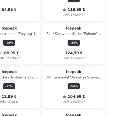
54,95 €
119,99 €
ab
:
UVP
:
179,99 €
*
Icepeak
Icepeak
boardhose "Freyung" in
Ski-/ Snowboardjacke "Folsom" in
Dunkelblau
Dunkelblau/ Blau
-
49
%
-
34
%
60,99 €
124,99 €
ab
:
VP
:
119,99 €
*
UVP
:
189,99 €
*
Icepeak
Icepeak
cken "Idstein" in Blau/
Wintermantel "Addia" in Schwarz
Grün/ Grau
-
27
%
-
54
%
12,99 €
104,99 €
ab
:
UVP
:
17,99 €
*
UVP
:
229,99 €
*
Icepeak
Icepeak