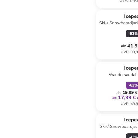
UVP
:
149,
Icepe
Ski-/ Snowboardjac
Gelb/ Sc
-
53
%
41,9
ab
:
UVP
:
89,9
family
r
Icepe
Wandersandale
-
63
%
19,99 €
ab
:
17,99 €
ab
:
UVP
:
49,9
Icepe
Ski-/ Snowboardjacke
Hellblau/ 
-
42
%