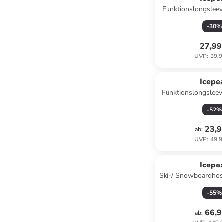
Funktionslongsleev
Schwa
-
30
%
27,99
UVP
:
39,9
Icepe
Funktionslongsleeve
Dunkelblau
-
52
%
23,9
ab
:
UVP
:
49,9
Icepe
Ski-/ Snowboardhose
Schwa
-
55
%
66,9
ab
: