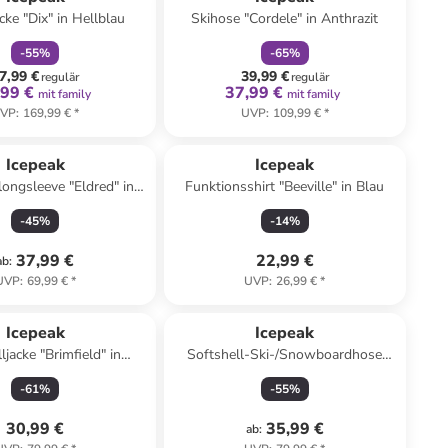
cke "Dix" in Hellblau
Skihose "Cordele" in Anthrazit
-
55
%
-
65
%
7,99 €
39,99 €
regulär
regulär
,99 €
37,99 €
mit family
mit family
VP
:
169,99 €
*
UVP
:
109,99 €
*
Icepeak
Icepeak
longsleeve "Eldred" in
Funktionsshirt "Beeville" in Blau
Dunkelblau
-
45
%
-
14
%
37,99 €
22,99 €
ab
:
UVP
:
69,99 €
*
UVP
:
26,99 €
*
Icepeak
Icepeak
ljacke "Brimfield" in
Softshell-Ski-/Snowboardhose
blau/ Dunkelblau
"Fleming" in Dunkelblau
-
61
%
-
55
%
30,99 €
35,99 €
ab
: