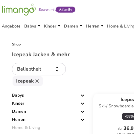
Sparen mit
family
Angebote
Babys
Kinder
Damen
Herren
Home & Livin
Shop
Icepeak Jacken & mehr
Beliebtheit
Icepeak
Babys
Icepe
Kinder
Ski-/ Snowboardjac
Damen
Pink
-
58
%
Herren
Home & Living
36,9
ab
: