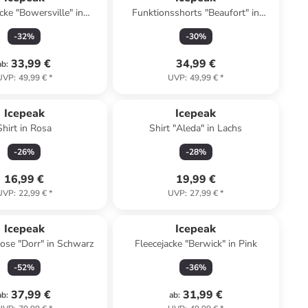
cke "Bowersville" in
Funktionsshorts "Beaufort" in
Dunkelblau
Taupe
-
32
%
-
30
%
33,99 €
34,99 €
ab
:
UVP
:
49,99 €
*
UVP
:
49,99 €
*
Icepeak
Icepeak
Shirt in Rosa
Shirt "Aleda" in Lachs
-
26
%
-
28
%
16,99 €
19,99 €
UVP
:
22,99 €
*
UVP
:
27,99 €
*
Icepeak
Icepeak
ose "Dorr" in Schwarz
Fleecejacke "Berwick" in Pink
-
52
%
-
36
%
37,99 €
31,99 €
ab
:
ab
: