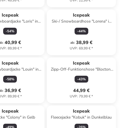
UVP
:
49,99 €
*
UVP
:
22,99 €
*
Icepeak
Icepeak
wboardjacke "Loris" in
Ski-/ Snowboardhose "Lorena" in
deaux/ Schwarz
Blau
-
54
%
-
44
%
40,99 €
38,99 €
ab
:
ab
:
UVP
:
89,99 €
*
UVP
:
69,99 €
*
Icepeak
Icepeak
boardjacke "Louin" in
Zipp-Off-Funktionshose "Blocton"
Beige
in Schwarz
-
58
%
-
43
%
36,99 €
44,99 €
ab
:
UVP
:
89,99 €
*
UVP
:
79,99 €
*
Icepeak
Icepeak
cke "Colony" in Gelb
Fleecejacke "Kobuk" in Dunkelblau
-
49
%
-
26
%