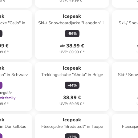
9 €
*
UVP
:
49,99 €
*
ak
Icepeak
cke "Calio" in
Ski-/ Snowboardjacke "Langdon" in
Ski-/ Sno
 Hellblau
Schwarz/ Beige
Bor
-
56
%
99 €
38,99 €
ab
:
99 €
*
UVP
:
89,99 €
*
abatt
ak
Icepeak
an" in Schwarz
Trekkingschuhe "Ahola" in Beige
Ski-/ Snow
-
44
%
regulär
38,99 €
mit family
99 €
*
UVP
:
69,95 €
*
abatt
ak
Icepeak
 in Dunkelblau
Fleecejacke "Bredstedt" in Taupe
Fleeceja
-
32
%