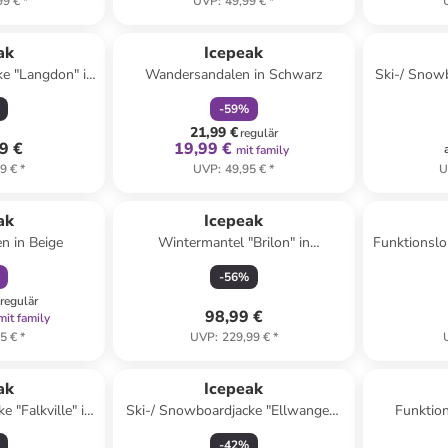
99 €
*
UVP
:
49,99 €
*
family
rabatt
ak
Icepeak
ke "Langdon" in
Wandersandalen in Schwarz
Ski-/ Snow
hwarz
-
59
%
21,99 €
regulär
9 €
19,99 €
mit family
9 €
*
UVP
:
49,95 €
*
U
abatt
ak
Icepeak
n in Beige
Wintermantel "Brilon" in
Funktionslo
Dunkelblau
-
56
%
regulär
98,99 €
mit family
5 €
*
UVP
:
229,99 €
*
ak
Icepeak
 "Falkville" in
Ski-/ Snowboardjacke "Ellwangen"
Funktion
Schwarz
in Schwarz
-
42
%