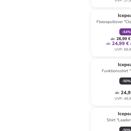
UVP
:
17,9
family
r
Icepe
Fleecepullover "Cle
Rosa
-
64
%
26,99 €
ab
:
24,99 €
ab
:
UVP
:
69,9
Icepe
Funktionsshirt "
Schwa
-
50
%
24,9
ab
:
UVP
:
49,9
Icepe
Shirt "Leador
-
50
%