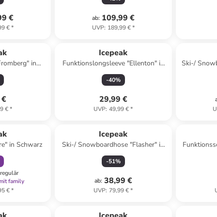
99 €
109,99 €
ab
:
99 €
*
UVP
:
189,99 €
*
ak
Icepeak
Fromberg" in
Funktionslongsleeve "Ellenton" in
Ski-/ Snow
rz
Schwarz
-
40
%
 €
29,99 €
9 €
*
UVP
:
49,99 €
*
U
abatt
ak
Icepeak
re" in Schwarz
Ski-/ Snowboardhose "Flasher" in
Funktionsso
Rot
-
51
%
regulär
38,99 €
ab
:
mit family
95 €
*
UVP
:
79,99 €
*
ak
Icepeak