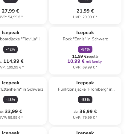
27,99 €
21,99 €
UVP
:
54,99 €
*
UVP
:
29,99 €
*
family
rabatt
Icepeak
Icepeak
oardjacke "Flovilla" in
Rock "Ennis" in Schwarz
Rot
-
42
%
-
84
%
11,99 €
regulär
114,99 €
10,99 €
b
:
mit family
VP
:
199,99 €
*
UVP
:
69,99 €
*
Icepeak
Icepeak
 "Ettenheim" in Schwarz
Funktionsjacke "Fromberg" in
Dunkelblau
-
43
%
-
53
%
33,99 €
36,99 €
ab
:
ab
:
UVP
:
59,99 €
*
UVP
:
79,99 €
*
family
rabatt
family
rabatt
Icepeak
Icepeak