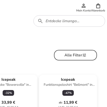
Mein Konto
Warenkorb
Alle Filter
Icepeak
Icepeak
cke "Bowersville" in
Funktionspoloshirt "Bellmont" in
Hellblau
Dunkelblau
-
32
%
-
47
%
33,99 €
11,99 €
ab
: