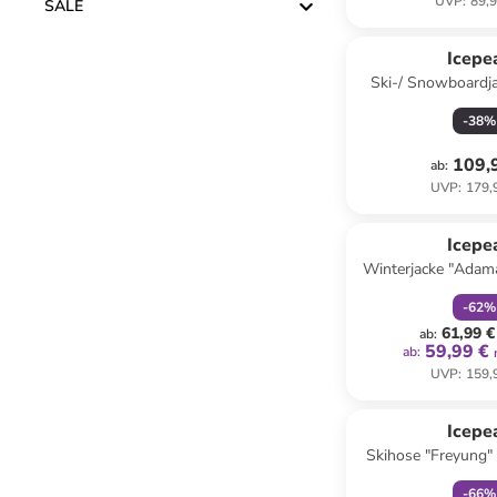
UVP
:
89,9
SALE
Icepe
Ski-/ Snowboardja
Creme/ Grau/
-
38
%
109,
ab
:
UVP
:
179,
family
r
Icepe
Winterjacke "Adam
-
62
%
61,99 €
ab
:
59,99 €
ab
:
UVP
:
159,
family
r
Icepe
Skihose "Freyung"
-
66
%