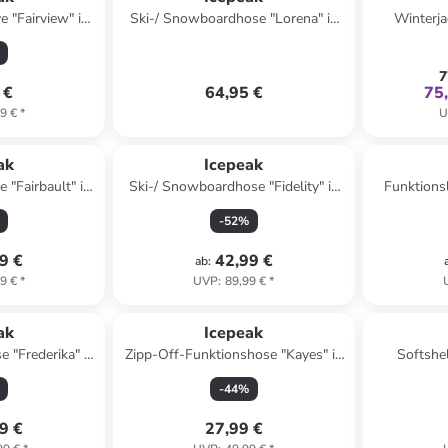
e "Fairview" in
Ski-/ Snowboardhose "Lorena" in
Winterja
rz
Schwarz
7
 €
64,95 €
75
9 €
*
U
ak
Icepeak
 "Fairbault" in
Ski-/ Snowboardhose "Fidelity" in
Funktions
/ Blau
Schwarz
-
52
%
9 €
42,99 €
ab
:
9 €
*
UVP
:
89,99 €
*
ak
Icepeak
 "Frederika" in
Zipp-Off-Funktionshose "Kayes" in
Softshel
rz
Schwarz
Hell
-
44
%
9 €
27,99 €