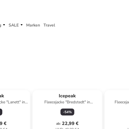
g
SALE
Marken
Travel
ak
Icepeak
ke "Lanett" in
Fleecejacke "Bredstedt" in
Fleeceja
Dunkelblau
-
54
%
9 €
22,99 €
ab
: