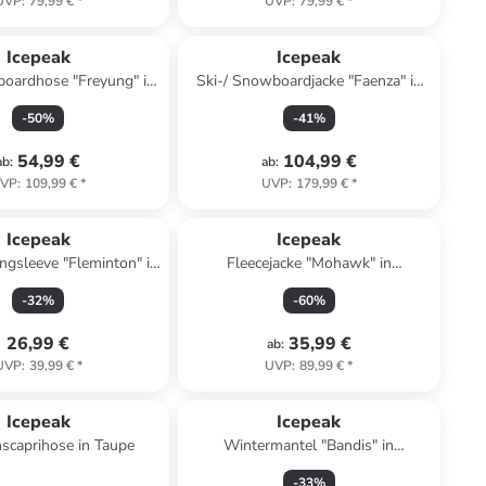
UVP
:
79,99 €
*
UVP
:
79,99 €
*
Icepeak
Icepeak
boardhose "Freyung" in
Ski-/ Snowboardjacke "Faenza" in
Dunkelblau
Blau
-
50
%
-
41
%
54,99 €
104,99 €
ab
:
ab
:
VP
:
109,99 €
*
UVP
:
179,99 €
*
Icepeak
Icepeak
ngsleeve "Fleminton" in
Fleecejacke "Mohawk" in
Blau
Dunkelblau
-
32
%
-
60
%
26,99 €
35,99 €
ab
:
UVP
:
39,99 €
*
UVP
:
89,99 €
*
Icepeak
Icepeak
scaprihose in Taupe
Wintermantel "Bandis" in
Dunkelblau
-
33
%