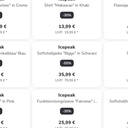
urlew" in Creme
Shirt "Makawao" in Khaki
Fleeceja
-
30
%
9 €
13,99 €
9 €
*
UVP
:
19,99 €
*
ak
Icepeak
unkelblau/ Blau
Softshelljacke "Biggs" in Schwarz
-
55
%
 €
35,99 €
9 €
*
UVP
:
79,99 €
*
ak
Icepeak
 in Pink
Funktionslongsleeve "Fairview" in
Softshellh
Blau
-
35
%
 €
25,99 €