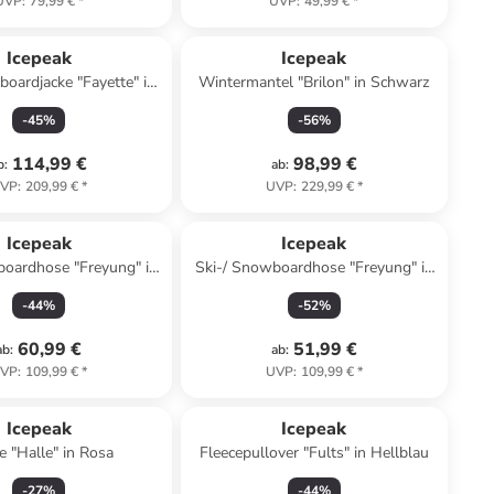
UVP
:
79,99 €
*
UVP
:
49,99 €
*
Icepeak
Icepeak
boardjacke "Fayette" in
Wintermantel "Brilon" in Schwarz
Rosa
-
45
%
-
56
%
114,99 €
98,99 €
b
:
ab
:
VP
:
209,99 €
*
UVP
:
229,99 €
*
Icepeak
Icepeak
boardhose "Freyung" in
Ski-/ Snowboardhose "Freyung" in
Rot
Schwarz
-
44
%
-
52
%
60,99 €
51,99 €
ab
:
ab
:
VP
:
109,99 €
*
UVP
:
109,99 €
*
Icepeak
Icepeak
 "Halle" in Rosa
Fleecepullover "Fults" in Hellblau
-
27
%
-
44
%