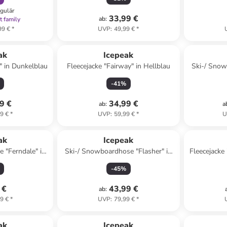
egulär
33,99 €
ab
:
t family
99 €
*
UVP
:
49,99 €
*
ak
Icepeak
" in Dunkelblau
Fleecejacke "Fairway" in Hellblau
Ski-/ Snowb
-
41
%
9 €
34,99 €
ab
:
a
9 €
*
UVP
:
59,99 €
*
U
ak
Icepeak
e "Ferndale" in
Ski-/ Snowboardhose "Flasher" in
Fleecejacke
lau
Dunkelblau
-
45
%
 €
43,99 €
ab
:
9 €
*
UVP
:
79,99 €
*
ak
Icepeak