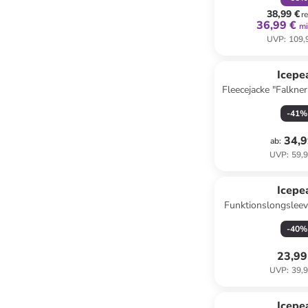
38,99 €
r
36,99 €
mi
UVP
:
109,
Icepe
Fleecejacke "Falkner
-
41
%
34,9
ab
:
UVP
:
59,9
Icepe
Funktionslongsleev
Dunkelb
-
40
%
23,99
UVP
:
39,9
Icepe