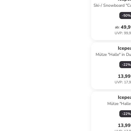
Ski-/ Snowboard "C
-
50
%
49,9
ab
:
UVP
:
99,9
Icepe
Mütze "Halle" in D
-
22
%
13,99
UVP
:
17,9
Icepe
Mütze "Halle"
-
22
%
13,99