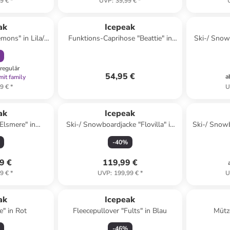
9 €
*
UVP
:
39,99 €
*
abatt
ak
Icepeak
mons" in Lila/
Funktions-Caprihose "Beattie" in
Ski-/ Snow
Pink
regulär
54,95 €
a
mit family
9 €
*
U
ak
Icepeak
Elsmere" in
Ski-/ Snowboardjacke "Flovilla" in
Ski-/ Snow
rz
Schwarz
-
40
%
9 €
119,99 €
9 €
*
UVP
:
199,99 €
*
U
ak
Icepeak
e" in Rot
Fleecepullover "Fults" in Blau
Mütze
-
46
%