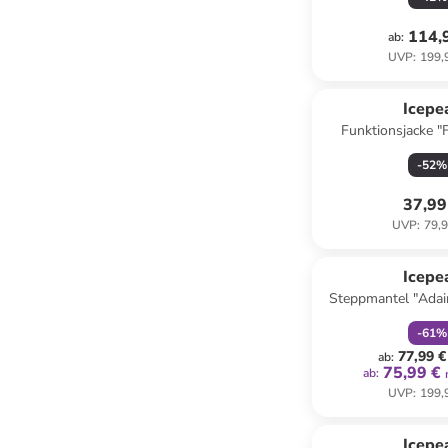
114,
ab
:
UVP
:
199,
Icepe
Funktionsjacke "
Schwa
-
52
%
37,99
UVP
:
79,9
family
r
Icepe
Steppmantel "Adai
-
61
%
77,99 €
ab
:
75,99 €
ab
:
UVP
:
199,
Icepe