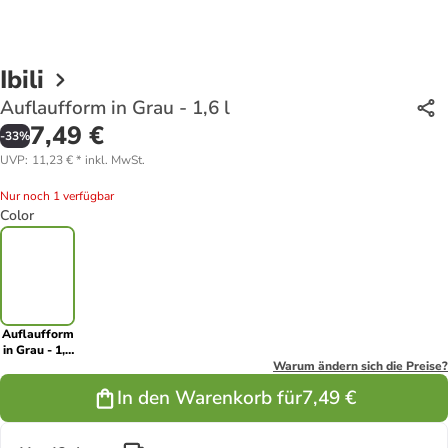
Ibili
Auflaufform in Grau - 1,6 l
7,49 €
-
33
%
UVP
:
11,23 €
*
inkl. MwSt.
Nur noch 1 verfügbar
Color
Auflaufform
in Grau - 1,6
l
Warum ändern sich die Preise?
In den Warenkorb für
7,49 €