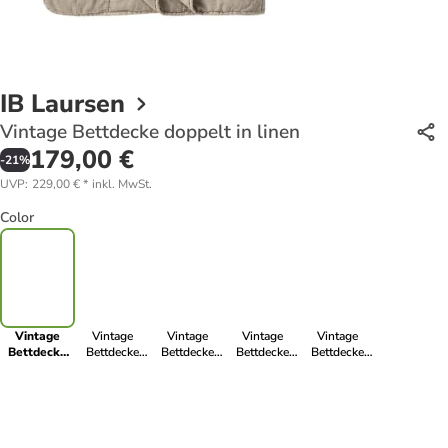
IB Laursen
Vintage Bettdecke doppelt in linen
179,00 €
-
21
%
UVP
:
229,00 €
*
inkl. MwSt.
Color
Vintage
Vintage
Vintage
Vintage
Vintage
Bettdecke
Bettdecke
Bettdecke
Bettdecke
Bettdecke
doppelt in
doppelt in
doppelt in
doppelt in
doppelt in
linen
soil
ash grey
rosa
rose shadow