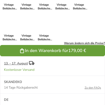
Vintage
Vintage
Vintage
Vintage
Vintage
Bettdecke
Bettdecke
Bettdecke
Bettdecke
Bettdecke
doppelt in
doppelt in
doppelt in
doppelt in
doppelt in
burned rose
pistazie
fog
thunder grey
cornflower
Vintage
Vintage
Vintage
Bettdecke
Bettdecke
Bettdecke
doppelt in
doppelt in
doppelt in
Warum ändern sich die Preise?
butter cream
eucalyptus
harvest
In den Warenkorb für
179,00 €
yellow
13. - 17. August
Kostenloser Versand
SKANDEKO
14 Tage Rückgaberecht
Zu den FAQs
DE