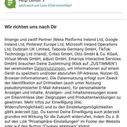
Help Center
Jetzt auch per Live-Chat erreichbar!
limango
Rechtliches
Kundenservice
Shop
Aktionen
Travel