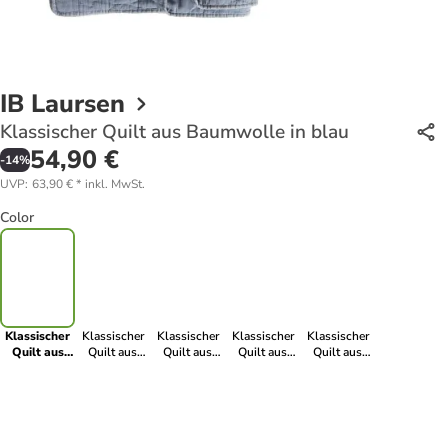
IB Laursen
Klassischer Quilt aus Baumwolle in blau
54,90 €
-
14
%
UVP
:
63,90 €
*
inkl. MwSt.
Color
Klassischer
Klassischer
Klassischer
Klassischer
Klassischer
Quilt aus
Quilt aus
Quilt aus
Quilt aus
Quilt aus
Baumwolle
Baumwolle in
Baumwolle in
Baumwolle in
Baumwolle in
in blau
indigo
cognac
gelb
grün