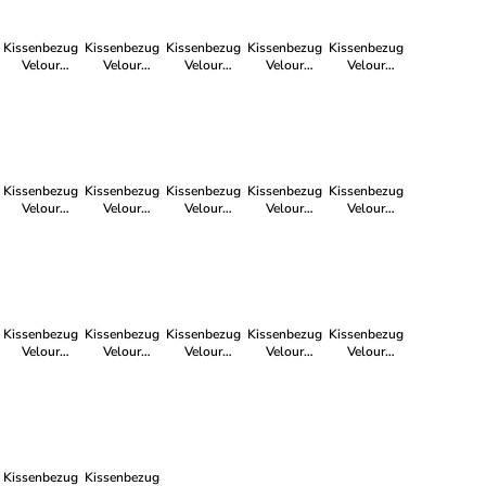
Kissenbezug
Kissenbezug
Kissenbezug
Kissenbezug
Kissenbezug
Velour
Velour
Velour
Velour
Velour
quadratisch
quadratisch
quadratisch
quadratisch
quadratisch
in nordic sky
in rosa
in lemon drop
in ash grey
in pistazie
Kissenbezug
Kissenbezug
Kissenbezug
Kissenbezug
Kissenbezug
Velour
Velour
Velour
Velour
Velour
quadratisch
quadratisch
quadratisch
quadratisch
quadratisch
in indigo
in olive
in eucalyptus
in chalk blue
in cafe creme
Kissenbezug
Kissenbezug
Kissenbezug
Kissenbezug
Kissenbezug
Velour
Velour
Velour
Velour
Velour
quadratisch
quadratisch
quadratisch
quadratisch
quadratisch
in historical
in linen
in chocolate
in burned
in fog
blue
rose
Kissenbezug
Kissenbezug