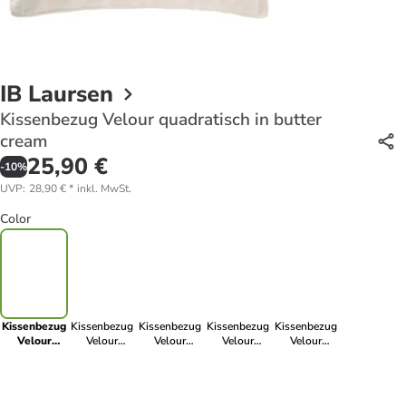
IB Laursen
Kissenbezug Velour quadratisch in butter
cream
25,90 €
-
10
%
UVP
:
28,90 €
*
inkl. MwSt.
Color
Kissenbezug
Kissenbezug
Kissenbezug
Kissenbezug
Kissenbezug
Velour
Velour
Velour
Velour
Velour
quadratisch
quadratisch
quadratisch
quadratisch
quadratisch
in butter
in thunder
in clay
in cornflower
in melon
cream
grey