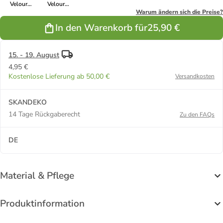
Velour
Velour
quadratisch
quadratisch
Warum ändern sich die Preise?
in purple ash
in rosa
In den Warenkorb für
25,90 €
15. - 19. August
4,95 €
Kostenlose Lieferung ab 50,00 €
Versandkosten
SKANDEKO
14 Tage Rückgaberecht
Zu den FAQs
DE
Material & Pflege
Produktinformation