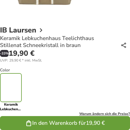
IB Laursen
Keramik Lebkuchenhaus Teelichthaus
Stillenat Schneekristall in braun
19,90 €
-
33
%
UVP
:
29,90 €
*
inkl. MwSt.
Color
Keramik
Lebkuchenhaus
Teelichthaus
Warum ändern sich die Preise?
Stillenat
In den Warenkorb für
19,90 €
Schneekristall
in braun