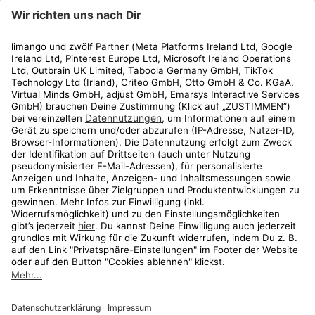
limango
Rechtliches
Kundenservice
Shop
Aktionen
Travel