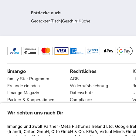
Entdecke auch
:
Gedeckter Tisch
|
Geschirr
|
Küche
limango
Rechtliches
K
family Star Programm
AGB
L
Freunde einladen
Widerrufsbelehrung
R
limango Magazin
Datenschutz
U
Partner & Kooperationen
Compliance
V
Jobs
Impressum
G
Presse
Privatsphäre-Einstellungen
Mediadaten
Geschenkgutscheinbedingungen