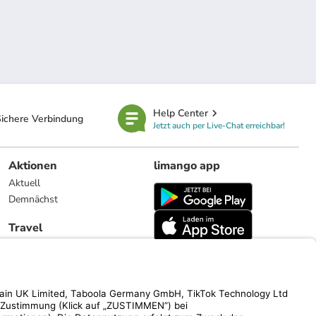
Help Center
ichere Verbindung
Jetzt auch per Live-Chat erreichbar!
Aktionen
limango app
Aktuell
Demnächst
Travel
Reiseangebote