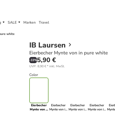
g
SALE
Marken
Travel
pure white
IB Laursen
Eierbecher Mynte von in pure white
5,90 €
-
33
%
UVP
:
8,90 €
*
inkl. MwSt.
Color
Eierbecher
Eierbecher
Eierbecher
Eierbecher
Eier
Mynte von in
Mynte von in
Mynte von in
Mynte von in
Mynte 
pure white
hazelnut
wasabi
butter cream
gre