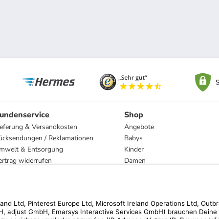
S
undenservice
Shop
ieferung & Versandkosten
Angebote
ücksendungen / Reklamationen
Babys
mwelt & Entsorgung
Kinder
ertrag widerrufen
Damen
esetzliche Gewährleistung und Reparatur
Herren
Wohnen
Trachten
Marken