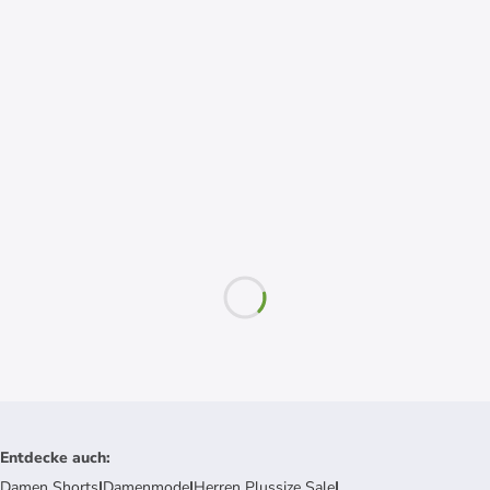
Entdecke auch
:
Damen Shorts
|
Damenmode
|
Herren Plussize Sale
|