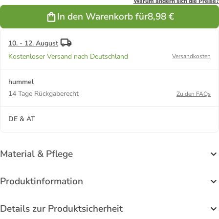
Hose
Warum ändern sich die Preise?
Hmlcore
In den Warenkorb für
8,98 €
Multisport
Erwachsene
in MARINE
10. - 12. August
Kostenloser Versand nach Deutschland
Versandkosten
hummel
14 Tage Rückgaberecht
Zu den FAQs
DE & AT
Material & Pflege
Produktinformation
Details zur Produktsicherheit