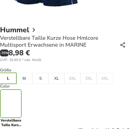
Hummel
Verstellbare Taille Kurze Hose Hmlcore
Multisport Erwachsene in MARINE
8,98 €
-
70
%
UVP
:
29,95 €
*
inkl. MwSt.
Größe
L
M
S
XL
XXL
3XL
4XL
Color
Verstellbare
Taille Kurze