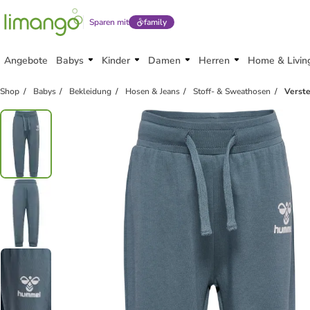
Sparen mit
family
Angebote
Babys
Kinder
Damen
Herren
Home & Livin
Shop
Babys
Bekleidung
Hosen & Jeans
Stoff- & Sweathosen
Verst