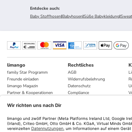
Entdecke auch
:
Baby Stoffhosen
|
Babyhosen
|
Süße Babykleidung
|
Sweat
limango
Rechtliches
K
family Star Programm
AGB
L
Freunde einladen
Widerrufsbelehrung
R
limango Magazin
Datenschutz
U
Partner & Kooperationen
Compliance
V
Jobs
Impressum
G
Presse
Privatsphäre-Einstellungen
Mediadaten
Geschenkgutscheinbedingungen