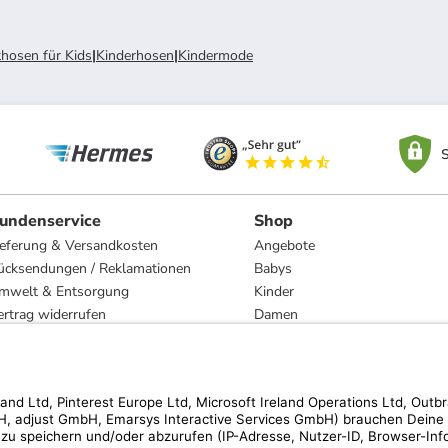
hosen für Kids
|
Kinderhosen
|
Kindermode
S
undenservice
Shop
ieferung & Versandkosten
Angebote
ücksendungen / Reklamationen
Babys
mwelt & Entsorgung
Kinder
ertrag widerrufen
Damen
esetzliche Gewährleistung und Reparatur
Herren
Wohnen
Trachten
Marken