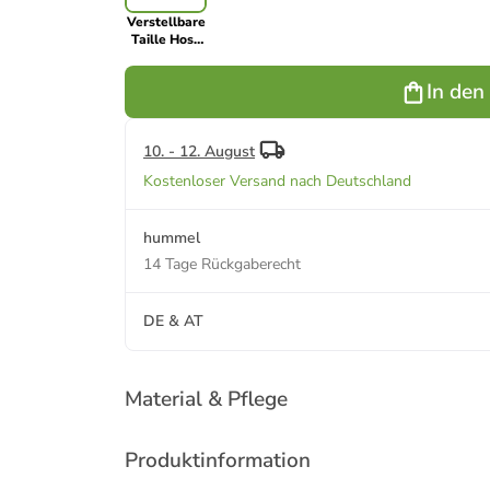
Verstellbare
Taille Hose
Hmljansen
Jungen in
In den
STORMY
WEATHER
10. - 12. August
Kostenloser Versand nach Deutschland
hummel
14 Tage Rückgaberecht
DE & AT
Material & Pflege
Produktinformation