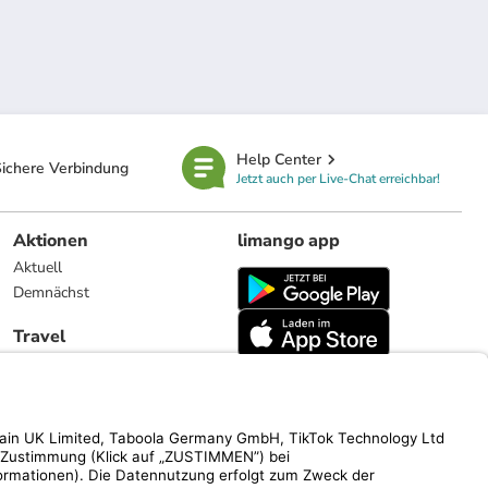
Help Center
ichere Verbindung
Jetzt auch per Live-Chat erreichbar!
Aktionen
limango app
Aktuell
Demnächst
Travel
Reiseangebote