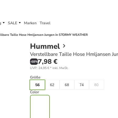
g
SALE
Marken
Travel
ellbare Taille Hose Hmljansen Jungen in STORMY WEATHER
Hummel
Verstellbare Taille Hose Hmljansen
7,98 €
-
68
%
UVP
:
24,95 €
*
inkl. MwSt.
Größe
56
62
68
74
80
Color